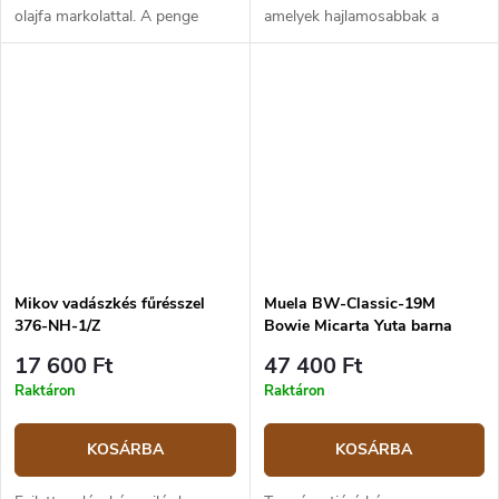
olajfa markolattal. A penge
amelyek hajlamosabbak a
hossza 9,8 cm.
sérülésekre. Ezért nem alkalmas
kemény anyagok vágására vagy
darabolására. Másrészt
kiválóan...
Mikov vadászkés fűrésszel
Muela BW-Classic-19M
376-NH-1/Z
Bowie Micarta Yuta barna
17 600 Ft
47 400 Ft
Raktáron
Raktáron
KOSÁRBA
KOSÁRBA