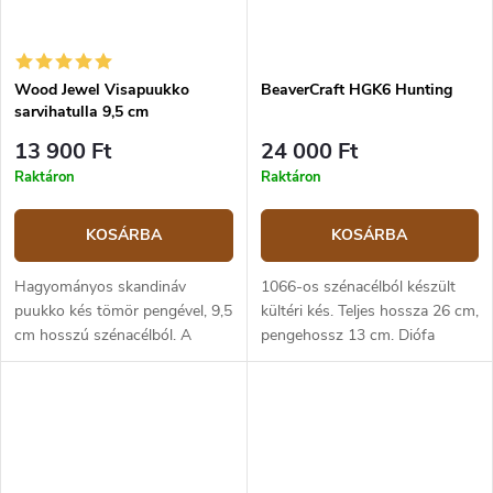
Wood Jewel Visapuukko
BeaverCraft HGK6 Hunting
sarvihatulla 9,5 cm
13 900 Ft
24 000 Ft
Raktáron
Raktáron
KOSÁRBA
KOSÁRBA
Hagyományos skandináv
1066-os szénacélból készült
puukko kés tömör pengével, 9,5
kültéri kés. Teljes hossza 26 cm,
cm hosszú szénacélból. A
pengehossz 13 cm. Diófa
80CrV2 szénacél penge
markolat. Bőr tok.
skandináv élezésű és nagyon
éles. A 80CrV2 acél
szívósságával tűnik ki, ami...