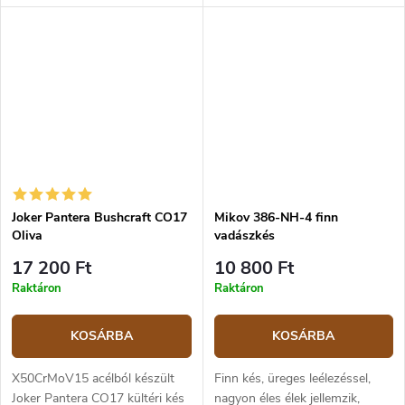
hossza 7,5 cm.
terveztek. A Joker Nomad a
természetbe készült kés,
masszív, vastag (5 mm) és
hosszú pengével, amely...
Joker Pantera Bushcraft CO17
Mikov 386-NH-4 finn
Oliva
vadászkés
17 200 Ft
10 800 Ft
Raktáron
Raktáron
KOSÁRBA
KOSÁRBA
X50CrMoV15 acélból készült
Finn kés, üreges leélezéssel,
Joker Pantera CO17 kültéri kés
nagyon éles élek jellemzik,