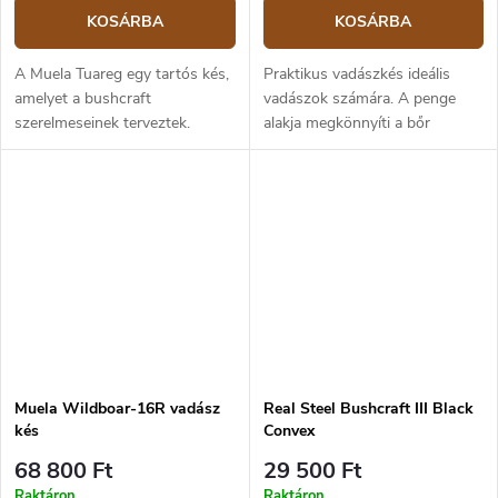
KOSÁRBA
KOSÁRBA
A Muela Tuareg egy tartós kés,
Praktikus vadászkés ideális
amelyet a bushcraft
vadászok számára. A penge
szerelmeseinek terveztek.
alakja megkönnyíti a bőr
Tökéletesen kiegyensúlyozott,
nyúzását, a hátoldalán pedig
full tang konstrukcióval, ez a
egy dobókés van. A penge
kés kiváló hosszabb
kiváló minőségű X50CrMoV15
kirándulásokhoz és...
rozsdamentes...
Muela Wildboar-16R vadász
Real Steel Bushcraft III Black
kés
Convex
68 800 Ft
29 500 Ft
Raktáron
Raktáron