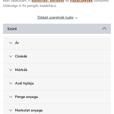
bushcraft, outdoor
vadászkések
kést választani. A
és
túlnyomó
többsége is fix pengés kialakítású.
Többet szeretnék tudni
Szűrő
Ár
Címkék
Márkák
Acél fajtája
Penge anyaga
Markolat anyaga