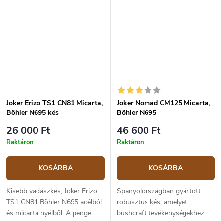
darab acélból gyártva). Ez egy...
Joker Erizo TS1 CN81 Micarta,
Joker Nomad CM125 Micarta,
Böhler N695 kés
Böhler N695
26 000 Ft
46 600 Ft
Raktáron
Raktáron
KOSÁRBA
KOSÁRBA
Kisebb vadászkés, Joker Erizo
Spanyolországban gyártott
TS1 CN81 Böhler N695 acélból
robusztus kés, amelyet
és micarta nyélből. A penge
bushcraft tevékenységekhez