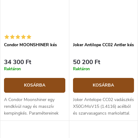
Condor MOONSHINER kés
Joker Antilope CC02 Antler kés
34 300 Ft
50 200 Ft
Raktáron
Raktáron
KOSÁRBA
KOSÁRBA
A Condor Moonshiner egy
Joker Antelope CC02 vadászkés
rendkívül nagy és masszív
X50CrMoV15 (1.4116) acélból
kempingkés. Paramétereinek
és szarvasagancs markolattal.
(tömege 589 g,
A penge hossza 19,5 cm.
pengevastagság 5 mm)
köszönhetően kemény