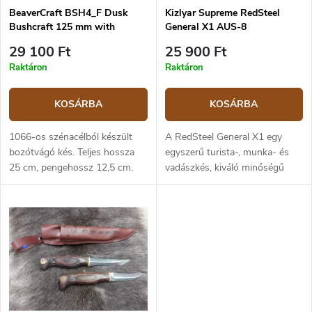
i
z
BeaverCraft BSH4_F Dusk
Kizlyar Supreme RedSteel
s
Bushcraft 125 mm with
General X1 AUS-8
é
t
firesteel
s
á
29 100 Ft
25 900 Ft
e
j
Raktáron
Raktáron
a
KOSÁRBA
KOSÁRBA
1066-os szénacélból készült
A RedSteel General X1 egy
bozótvágó kés. Teljes hossza
egyszerű turista-, munka- és
25 cm, pengehossz 12,5 cm.
vadászkés, kiváló minőségű
Diófa markolat. Bőr tok, szék.
anyagokból. A penge AUS-8
rozsdamentes acélból, 58 - 59
HRC keménység, holkeres
élezéssel...