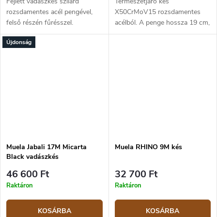
Fejlett vadászkés szilárd
Természetjáró kés
rozsdamentes acél pengével,
X50CrMoV15 rozsdamentes
felső részén fűrésszel.
acélból. A penge hossza 19 cm,
Markolata ellenálló műszarvból
teljes hossza 31 cm. Markolata
Újdonság
készült, aminek köszönhetően
barna micartából készült,
könnyű és könnyen
sárgaréz keresztvédelemmel.
hordozható. A késhez...
Barna bőrtokkal.
Muela Jabali 17M Micarta
Muela RHINO 9M kés
Black vadászkés
46 600 Ft
32 700 Ft
Raktáron
Raktáron
KOSÁRBA
KOSÁRBA