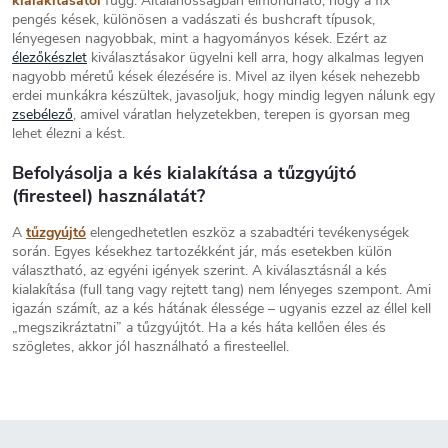
kialakításától
függ. Általánosságban elmondható, hogy a fix
á
pengés kések, különösen a vadászati és bushcraft típusok,
s
s
lényegesen nagyobbak, mint a hagyományos kések. Ezért az
e
élezőkészlet
kiválasztásakor ügyelni kell arra, hogy alkalmas legyen
l
nagyobb méretű kések élezésére is. Mivel az ilyen kések nehezebb
e
erdei munkákra készültek, javasoljuk, hogy mindig legyen nálunk egy
m
zsebélező
, amivel váratlan helyzetekben, terepen is gyorsan meg
e
lehet élezni a kést.
i
Befolyásolja a kés kialakítása a tűzgyújtó
(firesteel) használatát?
A
tűzgyújtó
elengedhetetlen eszköz a szabadtéri tevékenységek
során. Egyes késekhez tartozékként jár, más esetekben külön
választható, az egyéni igények szerint. A kiválasztásnál a kés
kialakítása (full tang vagy rejtett tang) nem lényeges szempont. Ami
igazán számít, az a kés hátának élessége – ugyanis ezzel az éllel kell
„megszikráztatni” a tűzgyújtót. Ha a kés háta kellően éles és
szögletes, akkor jól használható a firesteellel.