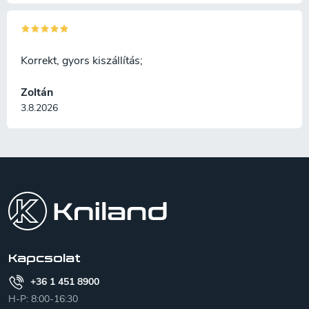
Korrekt, gyors kiszállítás;
Zoltán
3.8.2026
L
á
b
l
é
c
Kapcsolat
+36 1 451 8900
H-P: 8:00-16:30