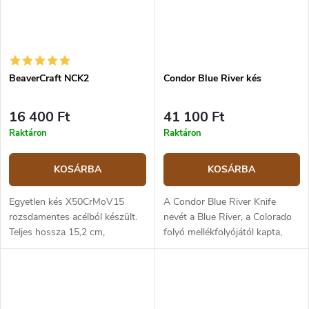
BeaverCraft NCK2
Condor Blue River kés
16 400 Ft
41 100 Ft
Raktáron
Raktáron
KOSÁRBA
KOSÁRBA
Egyetlen kés X50CrMoV15
A Condor Blue River Knife
rozsdamentes acélból készült.
nevét a Blue River, a Colorado
Teljes hossza 15,2 cm,
folyó mellékfolyójától kapta,
pengehossz 7 cm. Bőr tok
amelynek partjain az indián
nyakpánttal.
"Arapaho" törzs lakott. A Blue
River kések sorozata...