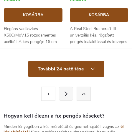
KOSÁRBA
KOSÁRBA
Elegáns vadászkés
A Real Steel Bushcraft III
X50CrMoV15 rozsdamentes
univerzális kés, rögzített
acélból. A kés pengéje 16 cm
pengés kialakítással és közepes
hosszú, a teljes hossz 29 cm. A
méretű full tang. Ennek
markolat fából készült, melynek
köszönhetően jól használható a
végén egy vaddisznó motívum
mindennapi munkában és a...
L
található....
További 24 betöltése
i
s
t
a
L
i
1
21
a
r
á
p
n
o
Hogyan kell élezni a fix pengés késeket?
y
í
z
Minden lényegében a kés méretétől és geometriájától, vagyis az
él
t
á