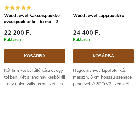
Wood Jewel Kaksoispuukko
Wood Jewel Lappipuukko
avauspuukkolla - barna - 2
kés
22 200 Ft
24 400 Ft
Raktáron
Raktáron
KOSÁRBA
KOSÁRBA
Két finn késből álló készlet egy
Hagyományos lappföldi kés
tokban. Két skandináv késből áll
masszív, 8 cm hosszú szénacél
- egy univerzális természet- és
pengével. A 80CrV2 szénacél
vadászkésből, 9,5 cm-es
penge éles és robusztus, így
pengehosszúsággal, valamint
ideális kültéri használatra és
egy speciális késből a vad...
vadászatra. A penge markáns...