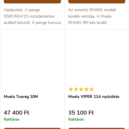
Vadászkés. A penge
Az ismerős RHINO modell
X50CrMoV15 rozsdamentes
kisebb verziója. A Muela
acélból készült. A penge hossza
RHINO 9M kés kiváló
17 cm, a teljes hossz 30 cm. A
természetbe, vadászathoz vagy
markolat fekete micartából
túrázáshoz. A kés egy darab
készült. Fekete bőr tok.
prémium 14C28N Sandvik
acélból készül, amelynek...
Muela Tuareg 10M
Muela VIPER 11A nyúzókés
47 400 Ft
35 100 Ft
Raktáron
Raktáron