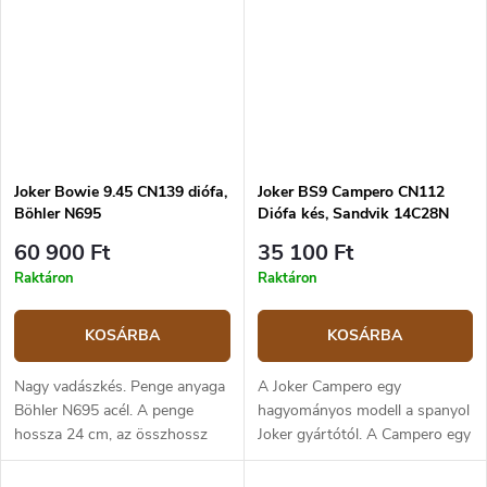
munkához készül. Az 1075
szénacél penge...
Joker Bowie 9.45 CN139 diófa,
Joker BS9 Campero CN112
Böhler N695
Diófa kés, Sandvik 14C28N
60 900 Ft
35 100 Ft
Raktáron
Raktáron
KOSÁRBA
KOSÁRBA
Nagy vadászkés. Penge anyaga
A Joker Campero egy
Böhler N695 acél. A penge
hagyományos modell a spanyol
hossza 24 cm, az összhossz
Joker gyártótól. A Campero egy
36,5 cm. Markolata diófa. Bőr
közepesen méretű outdoor
tok.
késfull tang konstrukcióval(egy