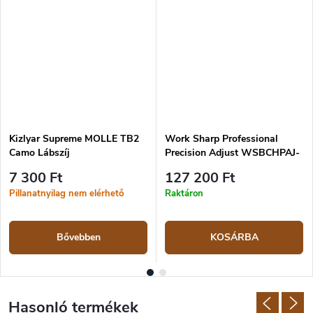
Kizlyar Supreme MOLLE TB2
Work Sharp Professional
Camo Lábszíj
Precision Adjust WSBCHPAJ-
PRO késélező szett
7 300 Ft
127 200 Ft
Pillanatnyilag nem elérhető
Raktáron
Bővebben
KOSÁRBA