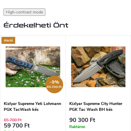
High-contrast mode
Érdekelheti Önt
Akció
-9%
65 700 Ft
Kizlyar Supreme Yeti Lohmann
Kizlyar Supreme City Hunter
PGK TacWash kés
PGK Tac Wash BH kés
90 300 Ft
65 700 Ft
59 700 Ft
Raktáron