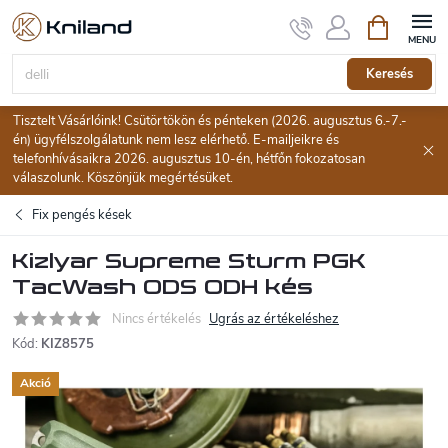
Ugrás
Kosár
a
fő
tartalomhoz
Keresés
Tisztelt Vásárlóink! Csütörtökön és pénteken (2026. augusztus 6.-7.-
én) ügyfélszolgálatunk nem lesz elérhető. E-mailjeikre és
telefonhívásaikra 2026. augusztus 10-én, hétfőn fokozatosan
válaszolunk. Köszönjük megértésüket.
Fix pengés kések
Kizlyar Supreme Sturm PGK
TacWash ODS ODH kés
Nincs értékelés
Ugrás az értékeléshez
Kód:
KIZ8575
Akció