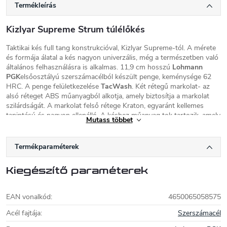
Termékleírás
Kizlyar Supreme Strum túlélőkés
Taktikai kés full tang konstrukcióval, Kizlyar Supreme-tól. A mérete
és formája álatal a kés nagyon univerzális, még a természetben való
általános felhasználásra is alkalmas. 11,9 cm hosszú
Lohmann
PGK
elsőosztályú szerszámacélból készült penge, keménysége 62
HRC. A penge felületkezelése
TacWash
. Két rétegű markolat- az
alsó réteget ABS műanyagból alkotja, amely biztosítja a markolat
szilárdságát. A markolat felső rétege Kraton, egyaránt kellemes
tapintású és nagyon ellenálló. A késhez műanyag tok tartozik, amely
Mutass többet
kompatibilis a Molle rendszerrel
A tanúsítványt közvetlenül a weboldalunkról töltheti le (nem része a
Termékparaméterek
csomagnak).
Kizlyar Supreme
Kiegészítő paraméterek
A Kizlyar Supreme
egy modern orosz
EAN vonalkód
:
4650065058575
késgyártó Szentpétervárról. Termelésében a
cég ötvözi az orosz kések hagyományát a
Acél fajtája
:
Szerszámacél
"nyugati" elemekkel. Az eredmény érdekes,