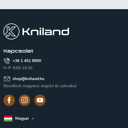
L
á
b
l
é
c
Kapcsolat
+36 1 451 8900
H-P: 8:00-16:30
shop
@
kniland.hu
Beszélünk magyarul, angolul és szlovákul.
Magyar