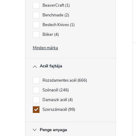
BeaverCraft
1
t
Benchmade
2
Bestech Knives
1
j
Böker
4
Minden márka
Acél fajtája
Rozsdamentes acél
666
Szénacél
246
Damaszk acél
4
Szerszámacél
99
Penge anyaga