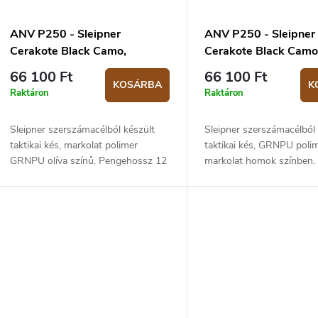
ANV P250 - Sleipner
ANV P250 - Sleipner
Cerakote Black Camo,
Cerakote Black Camo
GRNPU Olive
GRNPU Sand
66 100 Ft
66 100 Ft
KOSÁRBA
K
Raktáron
Raktáron
Sleipner szerszámacélból készült
Sleipner szerszámacélból 
taktikai kés, markolat polimer
taktikai kés, GRNPU poli
GRNPU olíva színű. Pengehossz 12
markolat homok színben.
cm, teljes hossza 24,5 cm. Kydex
Pengehossz 12 cm, teljes
tokkal együtt.
24,5 cm. Kydex tokkal egy