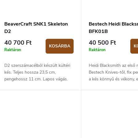
BeaverCraft SNK1 Skeleton
Bestech Heidi Blacks
D2
BFK01B
40 700 Ft
40 500 Ft
KOSÁRBA
K
Raktáron
Raktáron
D2 szerszámacélból készült kültéri
Heidi Blacksmith az első 
kés. Teljes hossza 23,5 cm,
Bestech Knives-től, fix pe
pengehossz 11 cm. Lapos vágás.
a kés könnyű és vékony, 
köszönhetően viszonylag
kényelmesen viselhető a 
Ugyanakkor a szilárd...