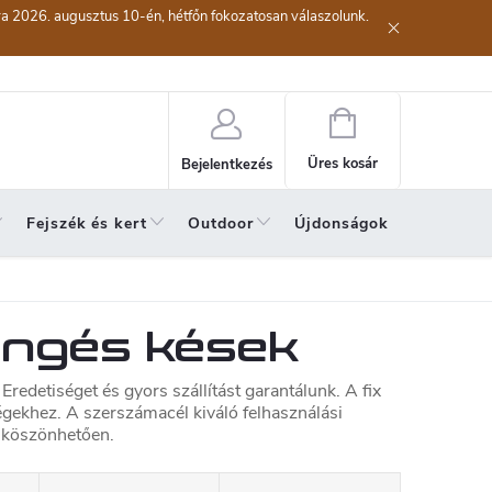
kra 2026. augusztus 10-én, hétfőn fokozatosan válaszolunk.
lési eljárás
Szerződéstől való elállás ( az áru visszaküldése)
A sze
Kosár
Üres kosár
Bejelentkezés
Fejszék és kert
Outdoor
Újdonságok
A hónap 
engés kések
redetiséget és gyors szállítást garantálunk. A fix
égekhez. A szerszámacél kiváló felhasználási
 köszönhetően.