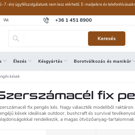
6.-7.-én) ügyfélszolgálatunk nem lesz elérhető. E-mailjeikre és telefonhívásai
+36 1 451 8900
Webáruház értékelése
Általános szerződési feltételek
Panaszkeze
Keresés
s
Élezés
Késgyártás
Borotválkozás és manikűr
engés kések
Szerszámacél fix p
zerszámacél fix pengés kés. Nagy választék modellből raktáron. E
engéjű kések ideálisak outdoor, bushcraft és survival tevékenys
ulajdonságokkal rendelkezik, a magas ötvözőanyag-tartalomnak
T