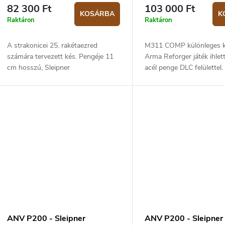
kés
82 300 Ft
103 000 Ft
KOSÁRBA
K
Raktáron
Raktáron
A strakonicei 25. rakétaezred
M311 COMP különleges ki
számára tervezett kés. Pengéje 11
Arma Reforger játék ihlett
cm hosszú, Sleipner
acél penge DLC felülettel
szerszámacélból készült, DLC
hossza 11 cm, teljes hos
kivitelben. Fekete micarta markolat,
Markolat fekete micartából
kydex tok.
ANV P200 - Sleipner
ANV P200 - Sleipner