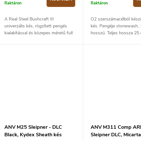
s
é
Raktáron
Raktáron
s
A Real Steel Bushcraft III
O2 szerszámacélból készül
á
e
univerzális kés, rögzített pengés
kés. Pengéje stonewash,
kialakítással és közepes méretű full
hosszú. Teljes hossza 25
tang. Ennek köszönhetően jól
Micarta markolat - barna.
a
használható a mindennapi
munkában és a...
ANV M25 Sleipner - DLC
ANV M311 Comp AR
Black, Kydex Sheath kés
Sleipner DLC, Micarta