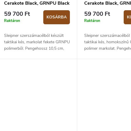
Cerakote Black, GRNPU Black
Cerakote Black, GR
59 700 Ft
59 700 Ft
KOSÁRBA
K
Raktáron
Raktáron
Sleipner szerszámacélból készült
Sleipner szerszámacélból 
taktikai kés, markolat fekete GRNPU
taktikai kés, homokszín
polimerből. Pengehossz 10,5 cm,
polimer markolat. Pengeh
teljes hossz 23,5 cm. Kydex tokkal
cm, teljes hossz 23,5 cm
együtt.
tokkal együtt.