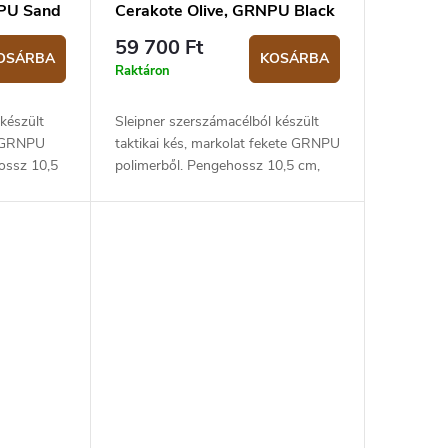
NPU Sand
Cerakote Olive, GRNPU Black
59 700 Ft
OSÁRBA
KOSÁRBA
Raktáron
készült
Sleipner szerszámacélból készült
ű GRNPU
taktikai kés, markolat fekete GRNPU
ossz 10,5
polimerből. Pengehossz 10,5 cm,
. Kydex
teljes hossz 23,5 cm. Kydex tokkal
együtt.