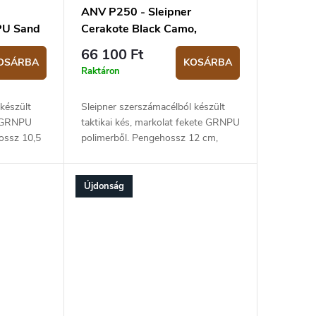
ANV P250 - Sleipner
PU Sand
Cerakote Black Camo,
GRNPU Black
66 100 Ft
OSÁRBA
KOSÁRBA
Raktáron
készült
Sleipner szerszámacélból készült
ű GRNPU
taktikai kés, markolat fekete GRNPU
ossz 10,5
polimerből. Pengehossz 12 cm,
. Kydex
teljes hossza 24,5 cm. Kydex tokkal
együtt.
Újdonság