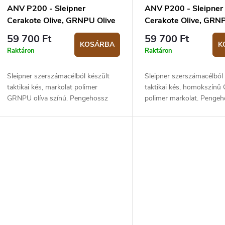
ANV P200 - Sleipner
ANV P200 - Sleipner
Cerakote Olive, GRNPU Olive
Cerakote Olive, GRN
59 700 Ft
59 700 Ft
KOSÁRBA
K
Raktáron
Raktáron
Sleipner szerszámacélból készült
Sleipner szerszámacélból 
taktikai kés, markolat polimer
taktikai kés, homokszín
GRNPU olíva színű. Pengehossz
polimer markolat. Pengeh
10,5 cm, teljes hossz 23,5 cm.
cm, teljes hossz 23,5 cm
Kydex tokkal együtt.
tokkal együtt.