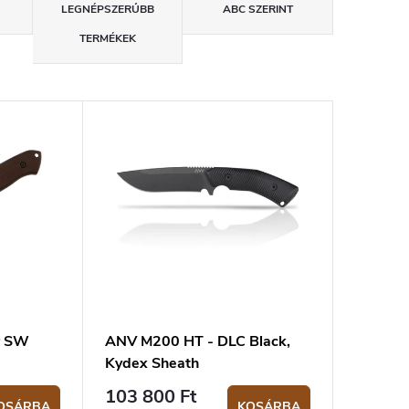
LEGNÉPSZERŰBB
ABC SZERINT
TERMÉKEK
r SW
ANV M200 HT - DLC Black,
Kydex Sheath
103 800 Ft
OSÁRBA
KOSÁRBA