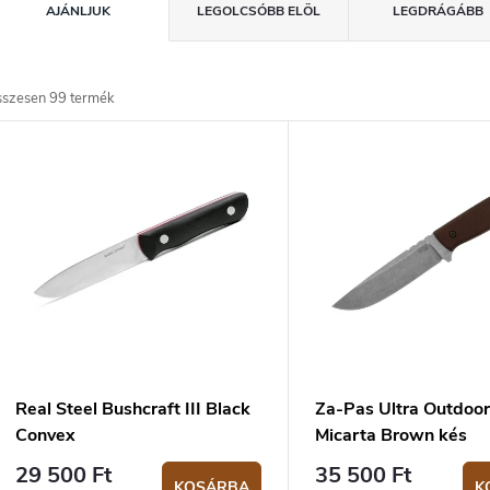
AJÁNLJUK
LEGOLCSÓBB ELÖL
LEGDRÁGÁBB
e
m
sszesen
99
termék
T
é
e
k
e
m
k
é
k
e
e
n
k
d
Real Steel Bushcraft III Black
Za-Pas Ultra Outdoo
e
Convex
Micarta Brown kés
z
29 500 Ft
35 500 Ft
KOSÁRBA
K