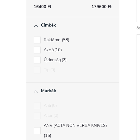
s
16400
Ft
179600
Ft
ó
r
Címkék
p
ö
a
Raktáron
58
n
Akció
10
r
e
Újdonság
2
l
Tip
0
r
Márkák
Ahti
0
Aitor
0
l
ANV (ACTA NON VERBA KNIVES)
i
15