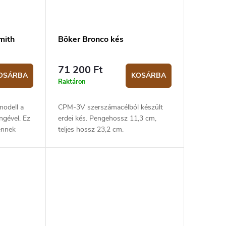
mith
Böker Bronco kés
71 200 Ft
OSÁRBA
KOSÁRBA
Raktáron
modell a
CPM-3V szerszámacélból készült
ngével. Ez
erdei kés. Pengehossz 11,3 cm,
ennek
teljes hossz 23,2 cm.
Termoplasztikus műanyagból
nyakon.
készült markolat 11,9 cm.