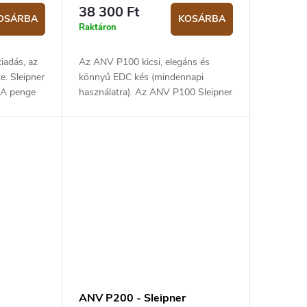
38 300 Ft
OSÁRBA
KOSÁRBA
Raktáron
adás, az
Az ANV P100 kicsi, elegáns és
e. Sleipner
könnyű EDC kés (mindennapi
. A penge
használatra). Az ANV P100 Sleipner
sz 23,5 cm.
acélból készült, 58 HRC
. Kydex...
keménységű. 7,8 cm hosszú
pengével ideális mindennapi...
ANV P200 - Sleipner