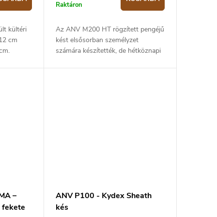
Raktáron
t kültéri
Az ANV M200 HT rögzített pengéjű
 12 cm
kést elsősorban személyzet
 cm.
számára készítették, de hétköznapi
felhasználók számára is alkalmas. A
kés pengéje 58 HRC keménységű,
Sleipner...
MA –
ANV P100 - Kydex Sheath
 fekete
kés