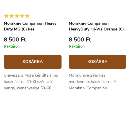
Morakniv Companion Heavy
Morakniv Companion
Duty MG (C) kés
HeavyDuty Hi-Vis Orange (C)
kés
8 500 Ft
8 500 Ft
Raktáron
Raktáron
KOSÁRBA
KOSÁRBA
Univerzális Mora kés általános
Mora univerzális kés
használatra. C100 szénacél
mindennapi használatra. A
penge, keménysége 59-60
Morakniv Companion
HRC. Műanyag markolata
HeavyDuty pengéje vastagabb,
csúszásgátló gumi
mint a normál Companion
felületkezeléssel. Műanyag tok,
modellé, így alkalmasabb a
amely könnyen...
nehezebb feladatokra. A
penge...