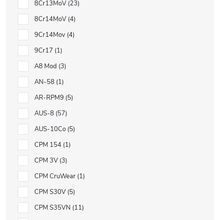
8Cr13MoV
23
8Cr14MoV
4
9Cr14Mov
4
9Cr17
1
A8 Mod
3
AN-58
1
AR-RPM9
5
AUS-8
57
AUS-10Co
5
CPM 154
1
CPM 3V
3
CPM CruWear
1
CPM S30V
5
CPM S35VN
11