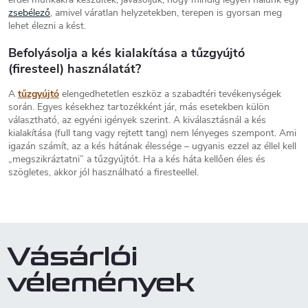
m
zsebélező
, amivel váratlan helyzetekben, terepen is gyorsan meg
e
lehet élezni a kést.
i
Befolyásolja a kés kialakítása a tűzgyújtó
(firesteel) használatát?
A
tűzgyújtó
elengedhetetlen eszköz a szabadtéri tevékenységek
során. Egyes késekhez tartozékként jár, más esetekben külön
választható, az egyéni igények szerint. A kiválasztásnál a kés
kialakítása (full tang vagy rejtett tang) nem lényeges szempont. Ami
igazán számít, az a kés hátának élessége – ugyanis ezzel az éllel kell
„megszikráztatni” a tűzgyújtót. Ha a kés háta kellően éles és
szögletes, akkor jól használható a firesteellel.
Vásárlói
vélemények