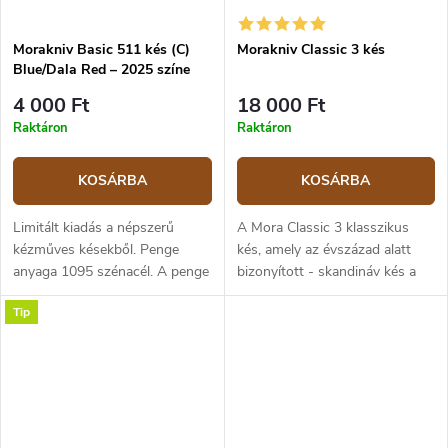
Morakniv Basic 511 kés (C)
Morakniv Classic 3 kés
Blue/Dala Red – 2025 színe
4 000 Ft
18 000 Ft
Raktáron
Raktáron
KOSÁRBA
KOSÁRBA
Limitált kiadás a népszerű
A Mora Classic 3 klasszikus
kézműves késekből. Penge
kés, amely az évszázad alatt
anyaga 1095 szénacél. A penge
bizonyított - skandináv kés a
hossza 9,1 cm, a teljes hossz
legegyszerűbb és
Tip
20,5 cm. Markolat
hagyományos formában. C100
polipropilénből, 2025 év
szénacél penge, keménysége
színében – Siljan Blue...
59-60 HRC,...