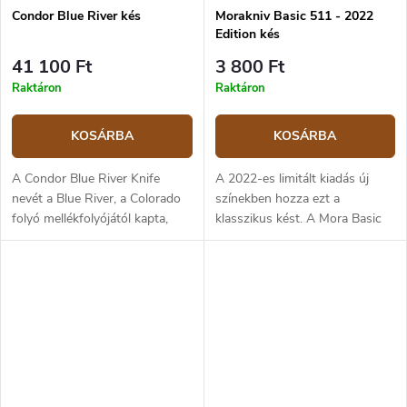
Condor Blue River kés
Morakniv Basic 511 - 2022
Edition kés
41 100 Ft
3 800 Ft
Raktáron
Raktáron
KOSÁRBA
KOSÁRBA
A Condor Blue River Knife
A 2022-es limitált kiadás új
nevét a Blue River, a Colorado
színekben hozza ezt a
folyó mellékfolyójától kapta,
klasszikus kést. A Mora Basic
amelynek partjain az indián
511 egy univerzális munkakés.
"Arapaho" törzs lakott. A Blue
A penge C100 szénacélból,
River kések sorozata...
keménység 59-60 HRC.
Műanyag markolat...