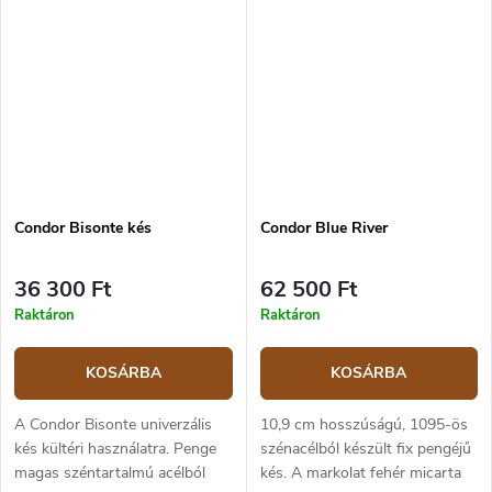
Markolata világosbarna
késhez kydex tok tartozik.
micarta...
Condor Bisonte kés
Condor Blue River
36 300 Ft
62 500 Ft
Raktáron
Raktáron
KOSÁRBA
KOSÁRBA
A Condor Bisonte univerzális
10,9 cm hosszúságú, 1095-ös
kés kültéri használatra. Penge
szénacélból készült fix pengéjű
magas széntartalmú acélból
kés. A markolat fehér micarta