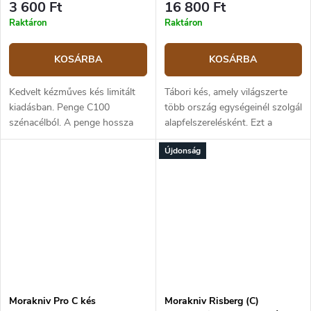
3 600 Ft
16 800 Ft
Raktáron
Raktáron
KOSÁRBA
KOSÁRBA
Kedvelt kézműves kés limitált
Tábori kés, amely világszerte
kiadásban. Penge C100
több ország egységeinél szolgál
szénacélból. A penge hossza
alapfelszerelésként. Ezt a
9,1 cm, a teljes hossz 20,5 cm.
klasszikus kést 1975-ben
Újdonság
Polipropilén markolat a 2026-
fejlesztették ki az osztrák
os év színeiben – Dala Red és
Jagdkommando
Orsa...
együttműködve. Ez az...
Morakniv Pro C kés
Morakniv Risberg (C)