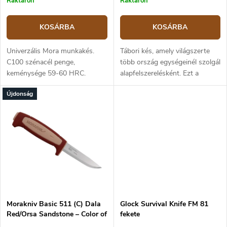
Raktáron
Raktáron
a
KOSÁRBA
KOSÁRBA
Univerzális Mora munkakés.
Tábori kés, amely világszerte
C100 szénacél penge,
több ország egységeinél szolgál
keménysége 59-60 HRC.
alapfelszerelésként. Ezt a
Műanyag markolata
klasszikus kést 1975-ben
Újdonság
csúszásmentes gumi felülettel.
fejlesztették ki az osztrák
Műanyag tok, amely könnyen
Jagdkommando
rögzíthető az övre, az öv...
együttműködve. Ez az...
Morakniv Basic 511 (C) Dala
Glock Survival Knife FM 81
Red/Orsa Sandstone – Color of
fekete
the Year 2026