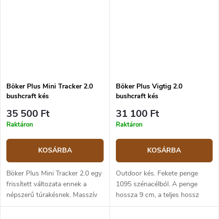
csúszásgátló TPE gumiból.
Műanyag...
Böker Plus Mini Tracker 2.0
Böker Plus Vigtig 2.0
bushcraft kés
bushcraft kés
35 500 Ft
31 100 Ft
Raktáron
Raktáron
KOSÁRBA
KOSÁRBA
Böker Plus Mini Tracker 2.0 egy
Outdoor kés. Fekete penge
frissített változata ennek a
1095 szénacélból. A penge
népszerű túrakésnek. Masszív
hossza 9 cm, a teljes hossz
13,5 cm hosszú pengéje 1095-
19,7 cm. A markolat barna
ös szénacélból készült.
micarta anyagból készült. A