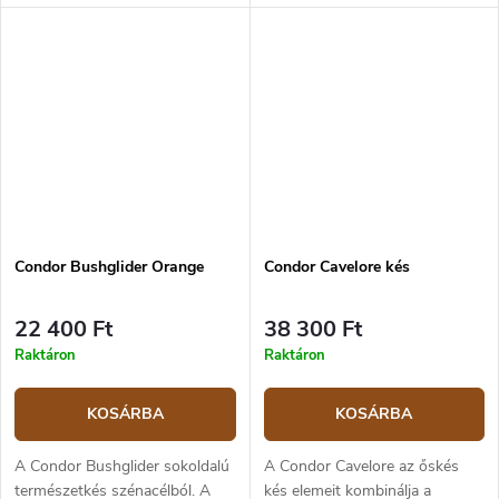
1095, hossza 12 cm, skandináv
anyagból készült, beágyazott
élezéssel. A dió markolat réz
türkizkék kővel.
késszálakkal nagyon elegáns
és...
Condor Bushglider Orange
Condor Cavelore kés
22 400 Ft
38 300 Ft
Raktáron
Raktáron
KOSÁRBA
KOSÁRBA
A Condor Bushglider sokoldalú
A Condor Cavelore az őskés
természetkés szénacélból. A
kés elemeit kombinálja a