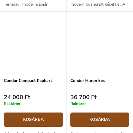
Terrasaur modell alapján
modern bushcraft késekkel. A
megfizethető kültéri kés,
kés full tang alakú. A 11 cm
amelyet bárki használhat,
hosszú penge 1095
kezdőtől kezdve szakértőig.
szénacélból készül és
Kés...
skandináv élezéssel...
Condor Compact Kephart
Condor Huron kés
24 000 Ft
36 700 Ft
Raktáron
Raktáron
KOSÁRBA
KOSÁRBA