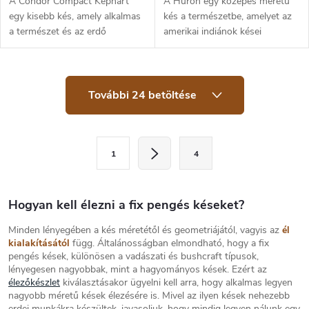
A Condor Compact Kephart
A Huron egy közepes méretű
egy kisebb kés, amely alkalmas
kés a természetbe, amelyet az
a természet és az erdő
amerikai indiánok kései
számára. 1095 szénacél penge
inspiráltak. A kés 1095 magas
és dió markolat. A penge lapos
széntartalmú acélból készült, és
élezésű és matt felületű.
diófa markolattal rendelkezik....
L
Minőségi bőr...
További 24 betöltése
i
s
t
a
L
i
1
4
a
r
á
p
n
o
Hogyan kell élezni a fix pengés késeket?
y
í
z
Minden lényegében a kés méretétől és geometriájától, vagyis az
él
t
á
kialakításától
függ. Általánosságban elmondható, hogy a fix
á
pengés kések, különösen a vadászati és bushcraft típusok,
s
s
lényegesen nagyobbak, mint a hagyományos kések. Ezért az
e
élezőkészlet
kiválasztásakor ügyelni kell arra, hogy alkalmas legyen
l
nagyobb méretű kések élezésére is. Mivel az ilyen kések nehezebb
e
erdei munkákra készültek, javasoljuk, hogy mindig legyen nálunk egy