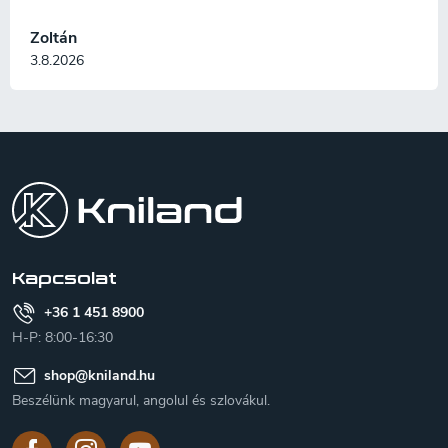
Zoltán
3.8.2026
L
á
b
l
é
c
Kapcsolat
+36 1 451 8900
H-P: 8:00-16:30
shop
@
kniland.hu
Beszélünk magyarul, angolul és szlovákul.