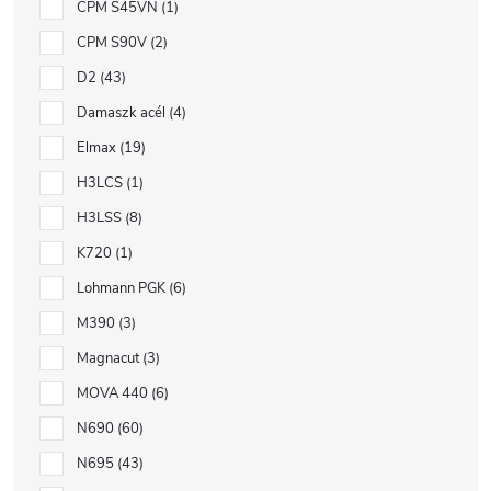
CPM S45VN
1
CPM S90V
2
D2
43
Damaszk acél
4
Elmax
19
H3LCS
1
H3LSS
8
K720
1
Lohmann PGK
6
M390
3
Magnacut
3
MOVA 440
6
N690
60
N695
43