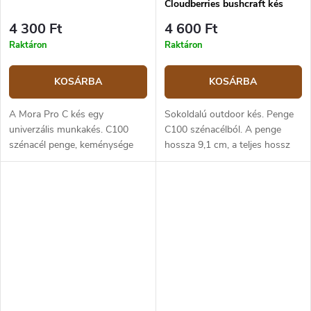
Cloudberries bushcraft kés
4 300 Ft
4 600 Ft
Raktáron
Raktáron
KOSÁRBA
KOSÁRBA
A Mora Pro C kés egy
Sokoldalú outdoor kés. Penge
univerzális munkakés. C100
C100 szénacélból. A penge
szénacél penge, keménysége
hossza 9,1 cm, a teljes hossz
59-60 HRC. Műanyag
20,6 cm. Bézs–narancssárga
markolata csúszásgátló TPE
polipropilén markolat. Műanyag
gumiból. Műanyag tok, amely
tok.
könnyen rögzíthető az övre,...