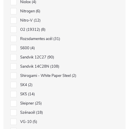
Niolox
4
Nitrogen
6
Nitro-V
12
O2 (19312)
8
Rozsdamentes acél
31
S600
4
Sandvik 12C27
90
Sandvik 14C28N
108
Shirogami - White Paper Steel
2
SK4
2
SK5
14
Sleipner
25
Szénacél
18
VG-10
5