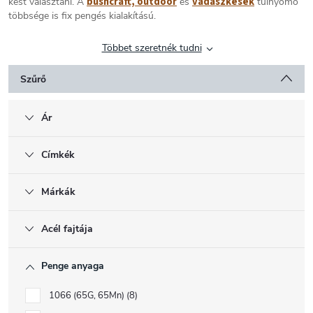
bushcraft, outdoor
vadászkések
kést választani. A
és
túlnyomó
többsége is fix pengés kialakítású.
Többet szeretnék tudni
Szűrő
Ár
Címkék
Márkák
Acél fajtája
Penge anyaga
1066 (65G, 65Mn)
8