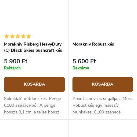
Morakniv Risberg HeavyDuty
Morakniv Robust kés
(C) Black Skies bushcraft kés
5 900 Ft
5 600 Ft
Raktáron
Raktáron
KOSÁRBA
KOSÁRBA
Sokoldalú outdoor kés. Penge
Amint a neve is sugallja, a Mora
C100 szénacélból. A penge
Robust kés egy masszív
hossza 9,1 cm, a teljes hossz
munkakés. C100 szénacél
20,6 cm. Szürke-fekete
penge, 59-60 HRC
polipropilén markolat. Műanyag
keménységű, 3,2 mm vastag.
tok.
Műanyag markolata