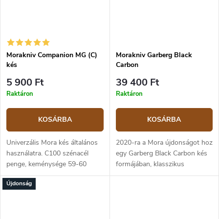
Morakniv Companion MG (C)
Morakniv Garberg Black
kés
Carbon
5 900 Ft
39 400 Ft
Raktáron
Raktáron
KOSÁRBA
KOSÁRBA
Univerzális Mora kés általános
2020-ra a Mora újdonságot hoz
használatra. C100 szénacél
egy Garberg Black Carbon kés
penge, keménysége 59-60
formájában, klasszikus
HRC. Műanyag markolata
műanyag tokkal. A Garberg egy
Újdonság
csúszásgátló gumi
rendkívül népszerű szabadtéri
felületkezeléssel. Műanyag tok,
kés, teljes tang-
amely könnyen...
konstrukcióval....