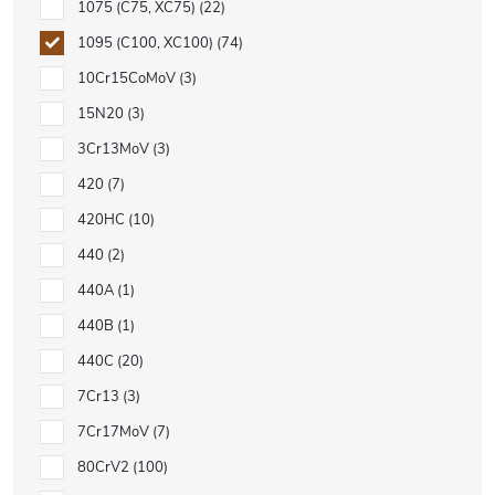
1075 (C75, XC75)
22
1095 (C100, XC100)
74
10Cr15CoMoV
3
15N20
3
3Cr13MoV
3
420
7
420HC
10
440
2
440A
1
440B
1
440C
20
7Cr13
3
7Cr17MoV
7
80CrV2
100