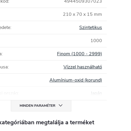
lkód
:
4944509307023
210 x 70 x 15 mm
edete
:
Szintetikus
1000
a
:
Finom (1000 - 2999)
pusa
:
Vízzel használható
Alumínium-oxid (korund)
i ország
:
Japán
MINDEN PARAMÉTER
kategóriában megtalálja a terméket