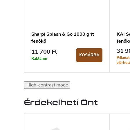
Sharpi Splash & Go 1000 grit
KAI S
fenőkő
fenők
31 9
11 700 Ft
KOSÁRBA
Pillana
Raktáron
elérhet
High-contrast mode
Érdekelheti Önt