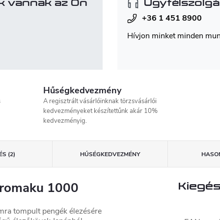
k vannak az Ön
Ügyfélszolgá
+36 1 451 8900
Hívjon minket minden mu
Hűségkedvezmény
s
A regisztrált vásárlóinknak törzsvásárlói
kedvezményeket készítettűnk akár 10%
kedvezményig.
S (2)
HŰSÉGKEDVEZMÉNY
HASON
uromaku 1000
Kiegés
mra tompult pengék élezésére