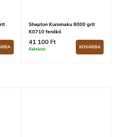
it
Shapton Kuromaku 8000 grit
K0710 fenőkő
41 100 Ft
ÁRBA
KOSÁRBA
Raktáron