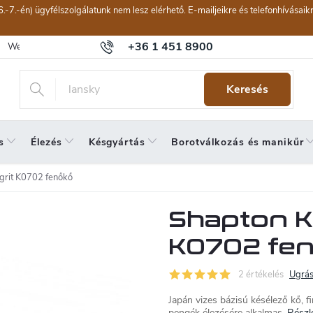
6.-7.-én) ügyfélszolgálatunk nem lesz elérhető. E-mailjeikre és telefonhívásai
+36 1 451 8900
Webáruház értékelése
Általános szerződési feltételek
Panaszkeze
Keresés
s
Élezés
Késgyártás
Borotválkozás és manikűr
grit K0702 fenőkő
Shapton K
K0702 fe
2 értékelés
Ugrás
Japán vizes bázisú késélező kő,
pengék élezésére alkalmas.
Részl