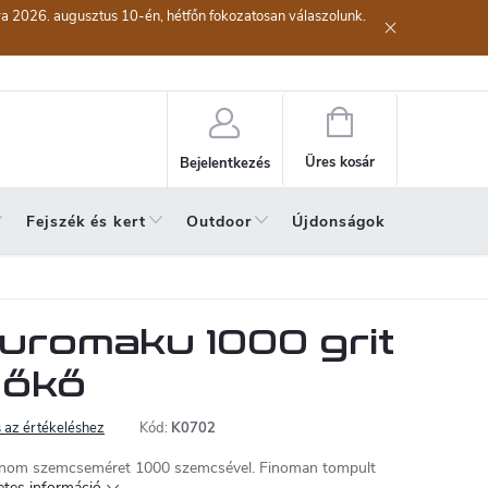
kra 2026. augusztus 10-én, hétfőn fokozatosan válaszolunk.
lési eljárás
Szerződéstől való elállás ( az áru visszaküldése)
A sze
Kosár
Üres kosár
Bejelentkezés
Fejszék és kert
Outdoor
Újdonságok
A hónap 
uromaku 1000 grit
nőkő
 az értékeléshez
Kód:
K0702
 finom szemcseméret 1000 szemcsével. Finoman tompult
etes információ