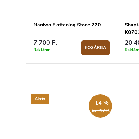
Naniwa Flattening Stone 220
Shapt
K0701
7 700 Ft
20 4
KOSÁRBA
Raktáron
Raktár
Akció
–14 %
13 700 Ft