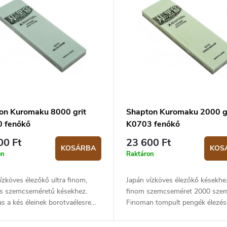
on Kuromaku 8000 grit
Shapton Kuromaku 2000 gr
 fenőkő
K0703 fenőkő
00 Ft
23 600 Ft
KOSÁRBA
KOS
on
Raktáron
ízköves élezőkő ultra finom,
Japán vízköves élezőkő késekhe
s szemcseméretű késekhez.
finom szemcseméret 2000 szem
s a kés éleinek borotvaélesre
Finoman tompult pengék élezés
ra és polírozására.
alkalmas.