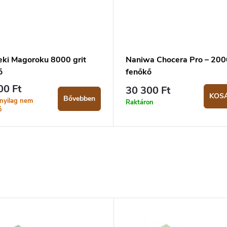
eki Magoroku 8000 grit
Naniwa Chocera Pro – 2000
ő
fenőkő
00 Ft
30 300 Ft
KOS
Bővebben
tnyilag nem
Raktáron
ő