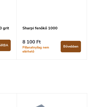
 grit
Sharpi fenőkő 1000
8 100 Ft
ÁRBA
Bővebben
Pillanatnyilag nem
elérhető