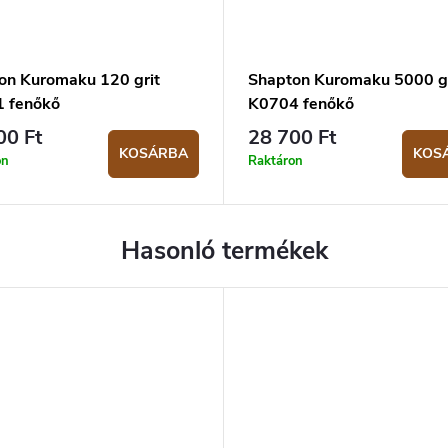
on Kuromaku 120 grit
Shapton Kuromaku 5000 gr
 fenőkő
K0704 fenőkő
00 Ft
28 700 Ft
KOSÁRBA
KOS
on
Raktáron