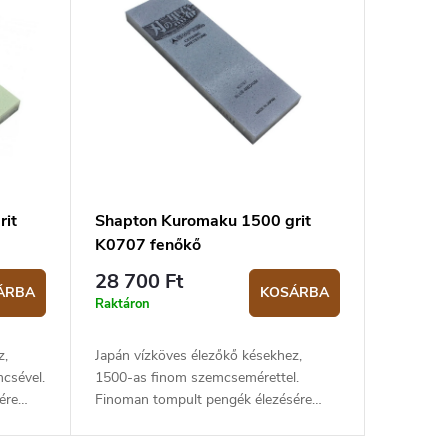
it
Shapton Kuromaku 1500 grit
K0707 fenőkő
28 700 Ft
ÁRBA
KOSÁRBA
Raktáron
z,
Japán vízköves élezőkő késekhez,
csével.
1500-as finom szemcsemérettel.
ére
Finoman tompult pengék élezésére
alkalmas.