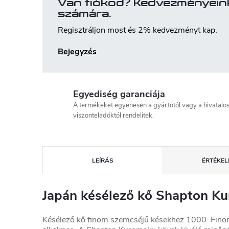
Van fiókod? Kedvezményein
számára.
Regisztráljon most és 2% kedvezményt kap.
Bejegyzés
Egyediség garanciája
A termékeket egyenesen a gyártótól vagy a hivatalo
viszonteladóktól rendelitek.
LEÍRÁS
ÉRTÉKELÉ
Japán késélező kő Shapton K
Késélező kő finom szemcséjű késekhez 1000. Fino