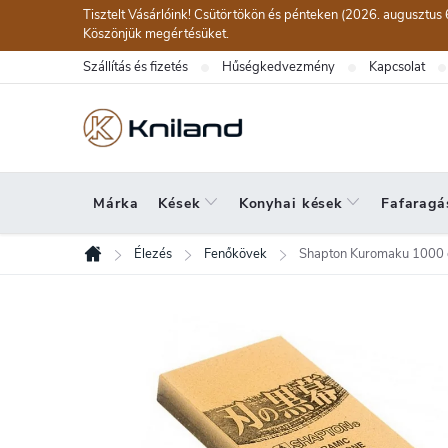
Ugrás
Tisztelt Vásárlóink! Csütörtökön és pénteken (2026. augusztus 
a
Köszönjük megértésüket.
fő
Szállítás és fizetés
Hűségkedvezmény
Kapcsolat
tartalomhoz
Márka
Kések
Konyhai kések
Fafaragá
Élezés
Fenőkövek
Shapton Kuromaku 1000 
Kezdőlap