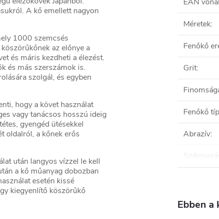
gű élezőkövek Japánból.
EAN vona
ásukról. A kő emellett nagyon
Méretek
:
mely 1000 szemcsés
Fenőkő er
 köszörűkőnek az előnye a
et és máris kezdheti a élezést.
ők és más szerszámok is.
Grit
:
olására szolgál, és egyben
Finomság
enti, hogy a követ használat
Fenőkő tí
ges vagy tanácsos hosszú ideig
ntétes, gyengéd ütésekkel
Abrazív
:
 oldalról, a kőnek erős
Származás
t után langyos vízzel le kell
ás után a kő műanyag dobozban
használat esetén kissé
gy kiegyenlítő köszörűkő
Ebben a 