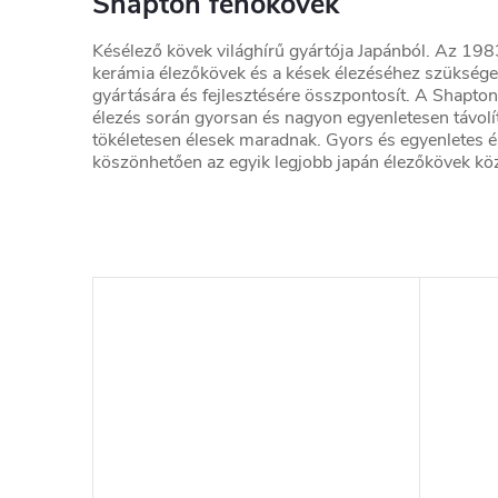
Shapton fenőkövek
Késélező kövek világhírű gyártója Japánból. Az 198
kerámia élezőkövek és a kések élezéséhez szükséges
gyártására és fejlesztésére összpontosít. A Shapton
élezés során gyorsan és nagyon egyenletesen távolít
tökéletesen élesek maradnak. Gyors és egyenletes é
köszönhetően az egyik legjobb japán élezőkövek köz