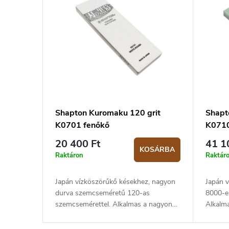
Shapton Kuromaku 120 grit
Shapt
K0701 fenőkő
K0710
20 400 Ft
41 1
KOSÁRBA
Raktáron
Raktár
Japán vízköszörűkő késekhez, nagyon
Japán v
durva szemcseméretű 120-as
8000-e
szemcsemérettel. Alkalmas a nagyon
Alkalma
tompa penge élezésének kezdeti
élezésá
szakaszára vagy a penge sérüléseinek