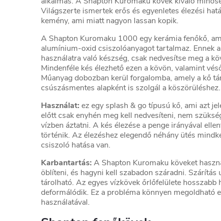
alkalmas. A Shapton Kuromaku kövek kiváló minősé
Világszerte ismertek erős és egyenletes élezési hat
kemény, ami miatt nagyon lassan kopik.
A Shapton Kuromaku 1000 egy kerámia fenőkő, a
alumínium-oxid csiszolóanyagot tartalmaz. Ennek a
használatra való készség, csak nedvesítse meg a köv
Mindenféle kés élezhető ezen a kövön, valamint vés
Műanyag dobozban kerül forgalomba, amely a kő tár
csúszásmentes alapként is szolgál a köszörüléshez.
Használat:
ez egy splash & go típusú kő, ami azt jel
előtt csak enyhén meg kell nedvesíteni, nem szüksé
vízben áztatni. A kés élezése a penge irányával elle
történik. Az élezéshez elegendő néhány ütés mindkét
csiszoló hatása van.
Karbantartás:
A Shapton Kuromaku köveket használa
öblíteni, és hagyni kell szabadon száradni. Szárít
tárolható. Az egyes vízkövek őrlőfelülete hosszabb 
deformálódik. Ez a probléma könnyen megoldható e
használatával.