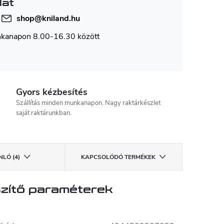
lat
shop
@
kniland.hu
nkanapon 8.00-16.30 között
Gyors kézbesítés
Szállítás minden munkanapon. Nagy raktárkészlet
saját raktárunkban.
LÓ (4)
KAPCSOLÓDÓ TERMÉKEK
zítő paraméterek