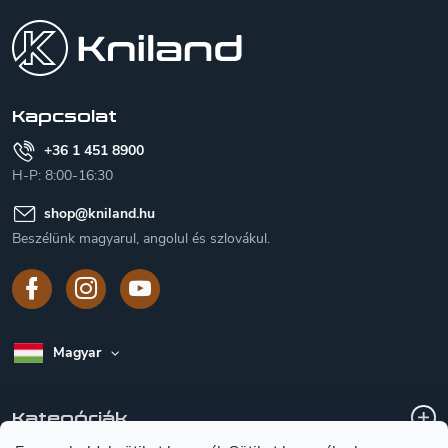
á
b
l
é
c
Kapcsolat
+36 1 451 8900
H-P: 8:00-16:30
shop
@
kniland.hu
Beszélünk magyarul, angolul és szlovákul.
Magyar
Kategóriák