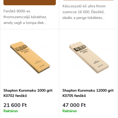
Késcsiszoló kő ultra finom
Fenőkő 8000-es
szemcse 16 000. Élezőkő,
finomszemcséjű késekhez,
ideális a penge tökéletes
amely segít a tompa élek
polírozásához.
élesítésében vagy a penge
mikroszkopikus károsodása
esetén. Ideális választás
késpenge polírozására. Pontos
és egyenletes köszörülés az,
amit ez a minőségi japán
fenőkő nyújt.
Shapton Kuromaku 1000 grit
Shapton Kuromaku 12000 grit
K0702 fenőkő
K0705 fenőkő
21 600 Ft
47 000 Ft
Raktáron
Raktáron