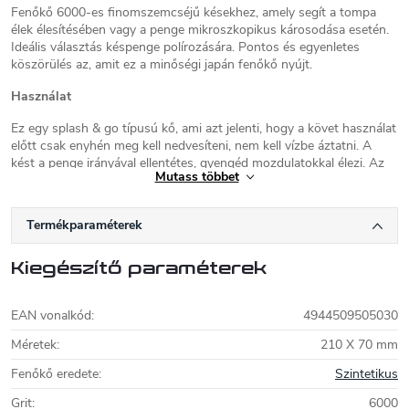
Fenőkő 6000-es finomszemcséjű késekhez, amely segít a tompa
élek élesítésében vagy a penge mikroszkopikus károsodása esetén.
Ideális választás késpenge polírozására. Pontos és egyenletes
köszörülés az, amit ez a minőségi japán fenőkő nyújt.
Használat
Ez egy splash & go típusú kő, ami azt jelenti, hogy a követ használat
előtt csak enyhén meg kell nedvesíteni, nem kell vízbe áztatni. A
kést a penge irányával ellentétes, gyengéd mozdulatokkal élezi. Az
Mutass többet
élezéshez mindkét oldalról elegendő néhány ütés. A gyártó azt
javasolja, hogy minden használat előtt nedvesítse be a követ. Az olaj
használata nem ajánlott.
Termékparaméterek
Karbantartás
Kiegészítő paraméterek
Javasoljuk a mosást langyos vízben, normál mosószer
hozzáadásával. Mosás után a követ szárazra kell törölni.
EAN vonalkód
:
4944509505030
Shapton fenőkövek
Méretek
:
210 X 70 mm
Késélező kövek világhírű gyártója Japánból. Az 1983-ban alapított
Fenőkő eredete
:
Szintetikus
Shapton a kerámia élezőkövek és a kések élezéséhez szükséges
különféle kiegészítők gyártására és fejlesztésére összpontosít. A
Grit
:
6000