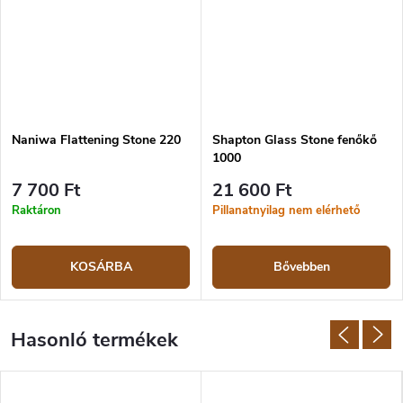
Naniwa Flattening Stone 220
Shapton Glass Stone fenőkő
1000
7 700 Ft
21 600 Ft
Raktáron
Pillanatnyilag nem elérhető
KOSÁRBA
Bővebben