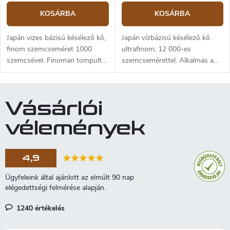
KOSÁRBA
KOSÁRBA
Japán vizes bázisú késélező kő,
Japán vízbázisú késélező kő
finom szemcseméret 1000
ultrafinom, 12 000-es
szemcsével. Finoman tompult
szemcsemérettel. Alkalmas a
pengék élezésére alkalmas.
kés éleinek borotvaélesre
élezésára és polírozására.
Vásárlói
vélemények
4,9
1240 értékelés