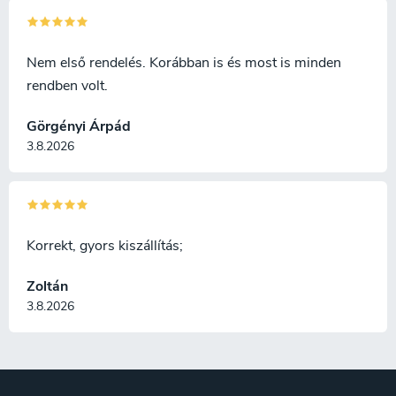
Nem első rendelés. Korábban is és most is minden
rendben volt.
Görgényi Árpád
3.8.2026
Korrekt, gyors kiszállítás;
Zoltán
3.8.2026
L