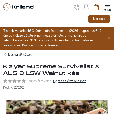
Ugrás
Kosár
a
fő
tartalomhoz
Keresés
Tisztelt Vásárlóink! Csütörtökön és pénteken (2026. augusztus 6.-7.-
én) ügyfélszolgálatunk nem lesz elérhető. E-mailjeikre és
telefonhívásaikra 2026. augusztus 10-én, hétfőn fokozatosan
válaszolunk. Köszönjük megértésüket.
Bushcraft kések
Kizlyar Supreme Survivalist X
AUS-8 LSW Walnut kés
Nincs értékelés
Ugrás az értékeléshez
Kód:
KIZ7202