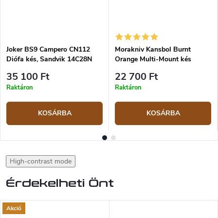
Joker BS9 Campero CN112
Morakniv Kansbol Burnt
Diófa kés, Sandvik 14C28N
Orange Multi-Mount kés
35 100 Ft
22 700 Ft
Raktáron
Raktáron
KOSÁRBA
KOSÁRBA
High-contrast mode
Érdekelheti Önt
Akció