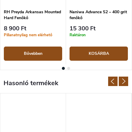
RH Preyda Arkansas Mounted
Naniwa Advance S2 – 400 grit
Hard Fenőkő
fenőkő
8 900 Ft
15 300 Ft
Pillanatnyilag nem elérhető
Raktáron
Bővebben
KOSÁRBA