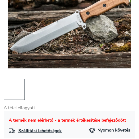
A tétel elfogyott…
A termék nem elérhető - a termék értékesítése befejeződött
Nyomon követés
Szállítási lehetőségek