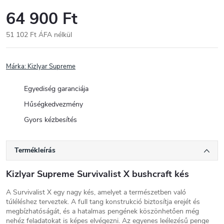
64 900 Ft
51 102 Ft ÁFA nélkül
Egységár:
Márka:
Kizlyar Supreme
Egyediség garanciája
Hűségkedvezmény
Gyors kézbesítés
Termékleírás
Kizlyar Supreme Survivalist X bushcraft kés
A Survivalist X egy nagy kés, amelyet a természetben való
túléléshez terveztek. A full tang konstrukció biztosítja erejét és
megbízhatóságát, és a hatalmas pengének köszönhetően még
nehéz feladatokat is képes elvégezni. Az egyenes leélezésű penge