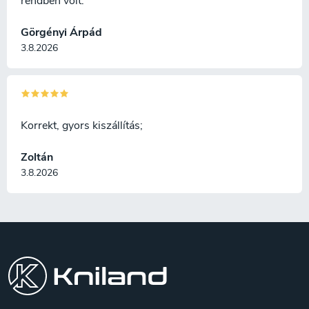
rendben volt.
Görgényi Árpád
3.8.2026
Korrekt, gyors kiszállítás;
Zoltán
3.8.2026
L
á
b
l
é
c