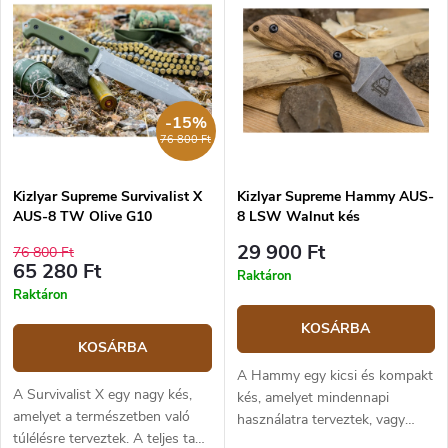
-15%
76 800 Ft
Kizlyar Supreme Survivalist X
Kizlyar Supreme Hammy AUS-
AUS-8 TW Olive G10
8 LSW Walnut kés
29 900 Ft
76 800 Ft
65 280 Ft
Raktáron
Raktáron
KOSÁRBA
KOSÁRBA
A Hammy egy kicsi és kompakt
A Survivalist X egy nagy kés,
kés, amelyet mindennapi
amelyet a természetben való
használatra terveztek, vagy
túlélésre terveztek. A teljes tang
mint kiegészítő kés a