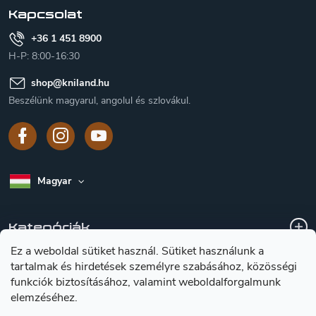
Kapcsolat
+36 1 451 8900
H-P: 8:00-16:30
shop
@
kniland.hu
Beszélünk magyarul, angolul és szlovákul.
Magyar
Kategóriák
Ez a weboldal sütiket használ. Sütiket használunk a
tartalmak és hirdetések személyre szabásához, közösségi
A vásárlásról
funkciók biztosításához, valamint weboldalforgalmunk
elemzéséhez.