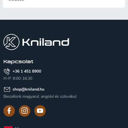
L
á
b
l
é
c
Kapcsolat
+36 1 451 8900
H-P: 8:00-16:30
shop
@
kniland.hu
Beszélünk magyarul, angolul és szlovákul.