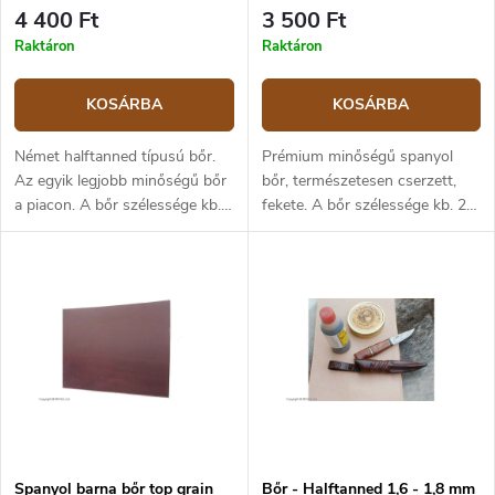
4 400 Ft
3 500 Ft
Raktáron
Raktáron
KOSÁRBA
KOSÁRBA
Német halftanned típusú bőr.
Prémium minőségű spanyol
Az egyik legjobb minőségű bőr
bőr, természetesen cserzett,
a piacon. A bőr szélessége kb.
fekete. A bőr szélessége kb. 20
20 cm, vastagsága kb. 2,5 mm.
cm, vastagsága kb. 3 mm. A
A terméket deciméterenként
terméket deciméterenként
árusítjuk – ha 10 cm-re van
árusítjuk – ha 10 cm-re van
szüksége (hossz: 10 cm ×
szüksége (hossz: 10 cm ×
szélesség: 20 cm), tegye a
szélesség: 20 cm), tegye a
kosárba 1-et. Ha 20 cm-re
kosárba 1-et. Ha 20 cm-re
(hossz: 20 cm × szélesség: 20
(hossz: 20 cm × szélesség: 20
cm), tegye a kosárba 2-t, ha 30
cm), tegye a kosárba 2-t, ha 30
cm-re (hossz: 30 cm ×
cm-re (hossz: 30 cm ×
szélesség: 20 cm), tegye a
szélesség: 20 cm), tegye a
kosárba 3-at, és így tovább.
kosárba 3-at, és így tovább.
Spanyol barna bőr top grain
Bőr - Halftanned 1,6 - 1,8 mm