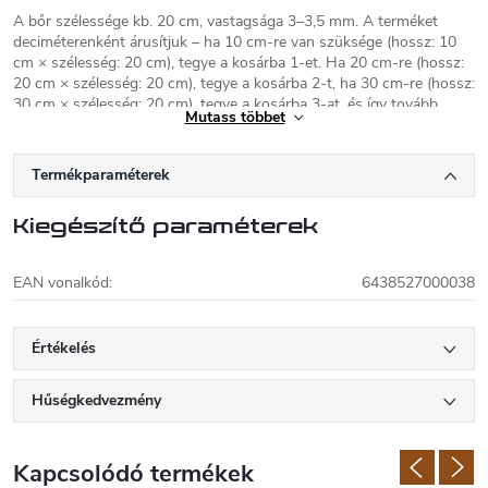
A bőr szélessége kb. 20 cm, vastagsága 3–3,5 mm. A terméket
deciméterenként árusítjuk – ha 10 cm-re van szüksége (hossz: 10
cm × szélesség: 20 cm), tegye a kosárba 1-et. Ha 20 cm-re (hossz:
20 cm × szélesség: 20 cm), tegye a kosárba 2-t, ha 30 cm-re (hossz:
30 cm × szélesség: 20 cm), tegye a kosárba 3-at, és így tovább.
Mutass többet
Kérjük, vásárláskor vegye figyelembe, hogy a bőr természetes
anyag, ezért kisebb bevágásokat, foltokat vagy gyűrődéseket
Termékparaméterek
tartalmazhat.
Kiegészítő paraméterek
EAN vonalkód
:
6438527000038
Értékelés
Hűségkedvezmény
Kapcsolódó termékek