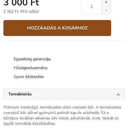
3 000 Ft
2 362 Ft ÁFA nélkül
Egységár:
HOZZÁADÁS A KOSÁRHOZ
Egyediség garanciája
Hűségkedvezmény
Gyors kézbesítés
Termékleírás
Prémium minőségű, természetes úton cserzett bőr. A természetes
cserzésű bőr idővel gyönyörű patinát kap és sötétedik. Ez a
bőrtípus kiválóan alkalmas kés tokok, pénztárcák, övek, táskák és
egyéb termékek készítéséhez.