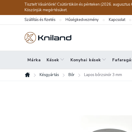
Ugrás
Tisztelt Vásárlóink! Csütörtökön és pénteken (2026. augusztus 
a
Köszönjük megértésüket.
fő
Szállítás és fizetés
Hűségkedvezmény
Kapcsolat
tartalomhoz
Márka
Kések
Konyhai kések
Fafaragá
Késgyártás
Bőr
Lapos bőrzsinór 3 mm
Kezdőlap