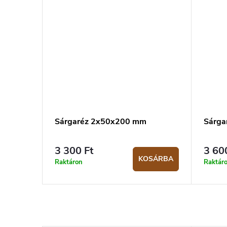
Sárgaréz 2x50x200 mm
Sárga
3 300 Ft
3 60
KOSÁRBA
Raktáron
Raktár