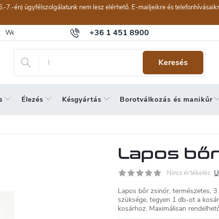
6.-7.-én) ügyfélszolgálatunk nem lesz elérhető. E-mailjeikre és telefonhívásai
+36 1 451 8900
Webáruház értékelése
Általános szerződési feltételek
Panaszkeze
Keresés
s
Élezés
Késgyártás
Borotválkozás és manikűr
Lapos bőr
Nincs értékelés
U
Lapos bőr zsinór, természetes, 3
szüksége, tegyen 1 db-ot a kosár
kosárhoz. Maximálisan rendelhet