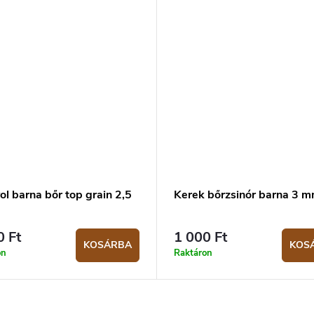
l barna bőr top grain 2,5
Kerek bőrzsinór barna 3 
0 Ft
1 000 Ft
KOSÁRBA
KOS
on
Raktáron