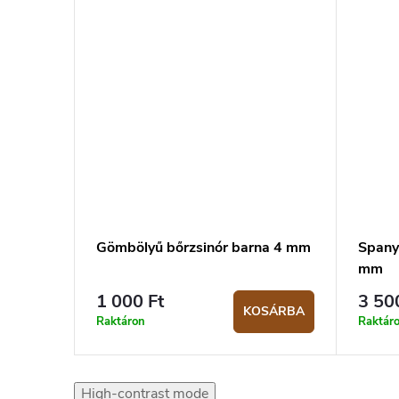
Gömbölyű bőrzsinór barna 4 mm
Spanyo
mm
1 000 Ft
3 50
KOSÁRBA
Raktáron
Raktár
High-contrast mode