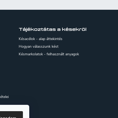
Tájékoztátas a késekröl
Késacélok - alap áttekintés
Hogyan válasszunk kést
Késmarkolatok - felhasznált anyagok
ételei