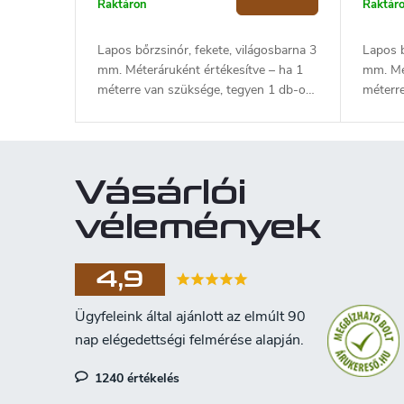
Raktáron
Raktár
Lapos bőrzsinór, fekete, világosbarna 3
Lapos b
mm. Méteráruként értékesítve – ha 1
mm. Mét
méterre van szüksége, tegyen 1 db-ot
méterr
a kosárba. 2 méter vásárlása esetén 2
a kosár
db-ot adjon hozzá a kosárhoz.
db-ot a
Maximálisan rendelhető hossz: 25 m.
Maximá
Vásárlói
vélemények
4,9
1240 értékelés