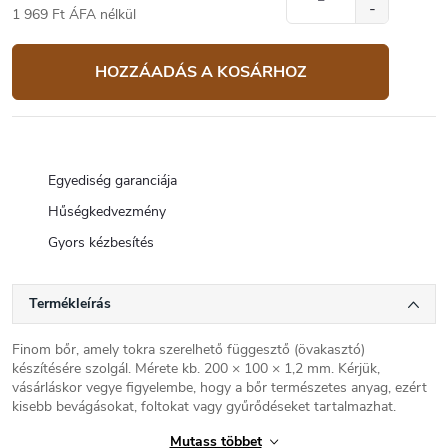
1 969 Ft ÁFA nélkül
Egységár:
HOZZÁADÁS A KOSÁRHOZ
Egyediség garanciája
Hűségkedvezmény
Gyors kézbesítés
Termékleírás
Finom bőr, amely tokra szerelhető függesztő (övakasztó)
készítésére szolgál. Mérete kb. 200 × 100 × 1,2 mm. Kérjük,
vásárláskor vegye figyelembe, hogy a bőr természetes anyag, ezért
kisebb bevágásokat, foltokat vagy gyűrődéseket tartalmazhat.
Mutass többet