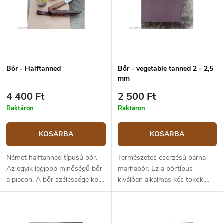
Bőr - Halftanned
Bőr - vegetable tanned 2 - 2,5
mm
4 400 Ft
2 500 Ft
Raktáron
Raktáron
KOSÁRBA
KOSÁRBA
Német halftanned típusú bőr.
Természetes cserzésű barna
Az egyik legjobb minőségű bőr
marhabőr. Ez a bőrtípus
a piacon. A bőr szélessége kb.
kiválóan alkalmas kés tokok,
20 cm, vastagsága kb. 2,5 mm.
pénztárcák, övek, táskák és
A terméket deciméterenként
egyéb termékek készítéséhez.
árusítjuk – ha 10 cm-re van
Késtok készítésekor ebből a