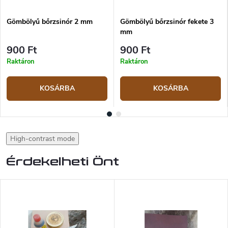
Gömbölyű bőrzsinór 2 mm
Gömbölyű bőrzsinór fekete 3
mm
900 Ft
900 Ft
Raktáron
Raktáron
KOSÁRBA
KOSÁRBA
High-contrast mode
Érdekelheti Önt