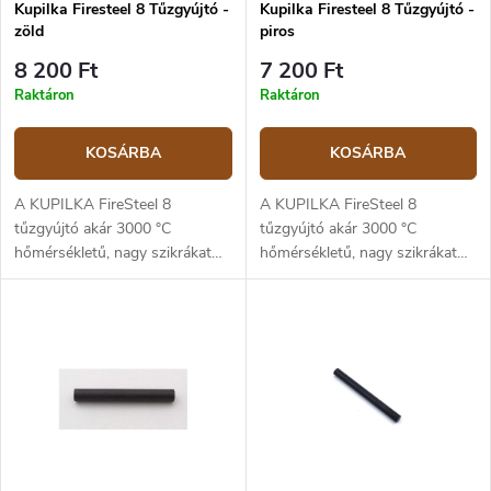
Kupilka Firesteel 8 Tűzgyújtó -
Kupilka Firesteel 8 Tűzgyújtó -
zöld
piros
8 200 Ft
7 200 Ft
Raktáron
Raktáron
KOSÁRBA
KOSÁRBA
A KUPILKA FireSteel 8
A KUPILKA FireSteel 8
tűzgyújtó akár 3000 °C
tűzgyújtó akár 3000 °C
hőmérsékletű, nagy szikrákat
hőmérsékletű, nagy szikrákat
hoz létre, így nedves időben is
hoz létre, így nedves időben is
könnyen lehet vele tüzet
könnyen lehet vele tüzet
gyújtani. A csomag tartalmaz
gyújtani. A csomag tartalmaz
egy fém kaparólemezt a
egy fém kaparólemezt a
szikrakeltéshez, valamint egy
szikrakeltéshez, valamint egy
rénszarvasbőrből készült
rénszarvasbőrből készült
bőrzsinórt. A zöld színű
bőrzsinórt. A piros színű
Kareline® fa–műanyag
Kareline® fa–műanyag
kompozitból készült markolat
kompozitból készült markolat