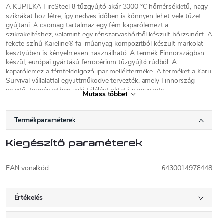
A KUPILKA FireSteel 8 tűzgyújtó akár 3000 °C hőmérsékletű, nagy
szikrákat hoz létre, így nedves időben is könnyen lehet vele tüzet
gyújtani. A csomag tartalmaz egy fém kaparólemezt a
szikrakeltéshez, valamint egy rénszarvasbőrből készült bőrzsinórt. A
fekete színű Kareline® fa–műanyag kompozitból készült markolat
kesztyűben is kényelmesen használható. A termék Finnországban
készül, európai gyártású ferrocérium tűzgyújtó rúdból. A
kaparólemez a fémfeldolgozó ipar mellékterméke. A terméket a Karu
Survival vállalattal együttműködve tervezték, amely Finnország
vezető, természetben való túlélést oktató szervezete.
Mutass többet
Hossz:
124 mm
A tűzgyújtó rúd mérete:
8 mm × 65 mm
Termékparaméterek
Súly:
47 g
DÍJAK:
Kiegészítő paraméterek
Skandináv Outdoor Díj (SOA) – hardver kategória győztese,
2019. ISPO Díj – outdoor / szerszámok és felszerelések kategória
győztese, 2019
EAN vonalkód
:
6430014978448
Értékelés