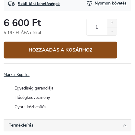
Nyomon követés
Szállítási lehetőségek
6 600 Ft
5 197 Ft ÁFA nélkül
Egységár:
HOZZÁADÁS A KOSÁRHOZ
Márka:
Kupilka
Egyediség garanciája
Hűségkedvezmény
Gyors kézbesítés
Termékleírás