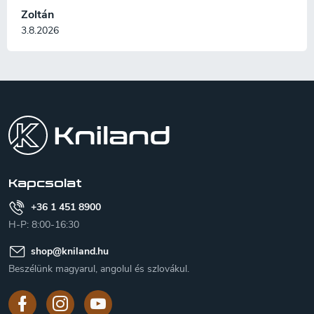
Zoltán
3.8.2026
L
á
b
l
é
c
Kapcsolat
+36 1 451 8900
H-P: 8:00-16:30
shop
@
kniland.hu
Beszélünk magyarul, angolul és szlovákul.