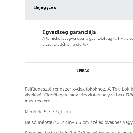
Bejegyzés
Egyediség garanciája
A termékeket egyenesen a gyártótól vagy a hivatalo
viszonteladóktól rendelitek.
LEÍRÁS
Felfüggesztő rendszer kydex tokokhoz. A Tek-Lok le
viselését függőleges vagy vízszintes helyzetben. Rög
más részére.
Méretek: 5,7 × 5,1 cm
Belső méretek: 3,2 cm–5,5 cm széles övekhez vagy
Szerelési tartozékok: 2 × 3/8 belső menetes csavar