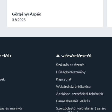
Görgényi Árpád
3.8.2026
riák
A vásárlásról
Szállítás és fizetés
Hűségkedvezmény
sek
Kapcsolat
Webáruház értékelése
Általános szerződési feltételek
Panaszkezelési eljárás
zás és manikűr
Szerződéstől való elállás ( az áru