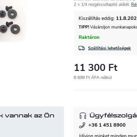
2 × 1/4 rezgéscsillapító alátét.
Ré
11.8.20
TIPP!
Vásároljon munkanapokon
Raktáron
Szállítási lehetőségek
11 300 Ft
8 898 Ft ÁFA nélkül
Egységár:
k vannak az Ön
Ügyfélszolgá
+36 1 451 8900
Hívjon minket minden mu