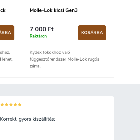
ack
Molle-Lok kicsi Gen3
7 000 Ft
ÁRBA
KOSÁRBA
Raktáron
éshez,
Kydex tokokhoz való
 lehet.
függesztőrendszer Molle-Lok rugós
zárral.
Korrekt, gyors kiszállítás;