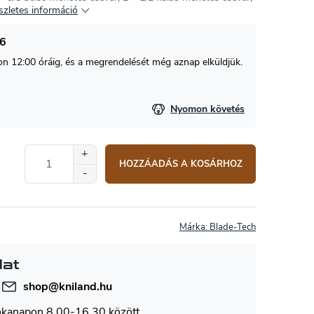
szletes információ
26
 12:00 óráig, és a megrendelését még aznap elküldjük.
Nyomon követés
HOZZÁADÁS A KOSÁRHOZ
Márka:
Blade-Tech
lat
shop
@
kniland.hu
nkanapon 8.00-16.30 között