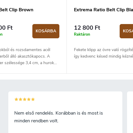
Belt Clip Brown
Extrema Ratio Belt Clip Bl
00 Ft
12 800 Ft
KOSÁRBA
KOS
on
Raktáron
okból és rozsdamentes acél
Fekete klipp az övre való rögzít
erből álló akasztókapocs. A
így kedvenc késed mindig kéznél
er szélessége 3,4 cm, a hurok
ége 4,5 cm.
Nem első rendelés. Korábban is és most is
minden rendben volt.