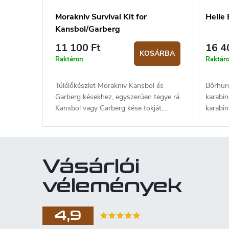
Morakniv Survival Kit for
Helle 
Kansbol/Garberg
11 100 Ft
16 4
KOSÁRBA
Raktáron
Raktár
Túlélőkészlet Morakniv Kansbol és
Bőrhur
Garberg késekhez, egyszerűen tegye rá
karabin
Kansbol vagy Garberg kése tokját.
karabin
Tartalmaz szikravetőt és egy kis
széless
gyémántélezőt. A zsírkréta 3000C-os
szikrát vet, mellyel könnyedén
meggyújthat papírt, száraz füvet, nyírfa
Vásárlói
kérget vagy fűrészport.
vélemények
4,9