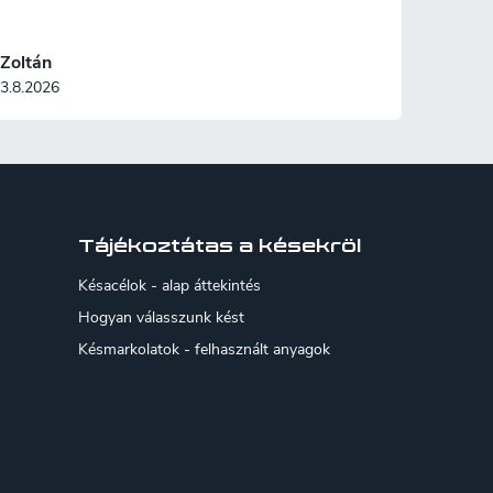
Zoltán
3.8.2026
Tájékoztátas a késekröl
Késacélok - alap áttekintés
Hogyan válasszunk kést
Késmarkolatok - felhasznált anyagok