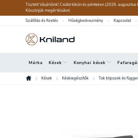
Ugrás
Tisztelt Vásárlóink! Csütörtökön és pénteken (2026. augusztus 
a
Köszönjük megértésüket.
fő
Szállítás és fizetés
Hűségkedvezmény
Kapcsolat
tartalomhoz
Márka
Kések
Konyhai kések
Fafaragá
Kések
Késkiegészítők
Tok klipszek és függe
Kezdőlap