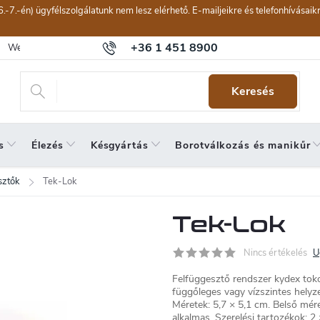
6.-7.-én) ügyfélszolgálatunk nem lesz elérhető. E-mailjeikre és telefonhívásai
+36 1 451 8900
Webáruház értékelése
Általános szerződési feltételek
Panaszkeze
Keresés
s
Élezés
Késgyártás
Borotválkozás és manikűr
sztők
Tek-Lok
Tek-Lok
Nincs értékelés
U
Felfüggesztő rendszer kydex toko
függőleges vagy vízszintes helyz
Méretek: 5,7 × 5,1 cm. Belső mé
alkalmas. Szerelési tartozékok: 2