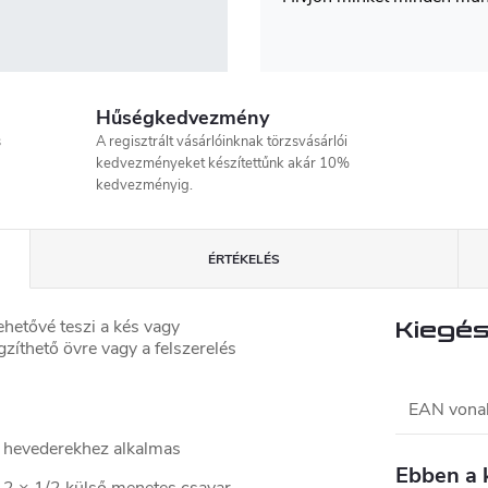
Hűségkedvezmény
s
A regisztrált vásárlóinknak törzsvásárlói
kedvezményeket készítettűnk akár 10%
kedvezményig.
ÉRTÉKELÉS
hetővé teszi a kés vagy
Kiegés
zíthető övre vagy a felszerelés
EAN vona
 hevederekhez alkalmas
Ebben a 
, 2 × 1/2 külső menetes csavar,