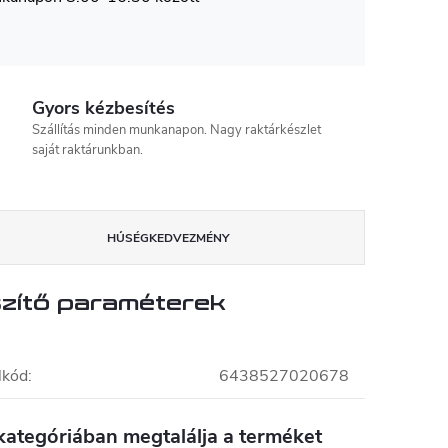
Gyors kézbesítés
Szállítás minden munkanapon. Nagy raktárkészlet
saját raktárunkban.
HŰSÉGKEDVEZMÉNY
zítő paraméterek
lkód
:
6438527020678
kategóriában megtalálja a terméket