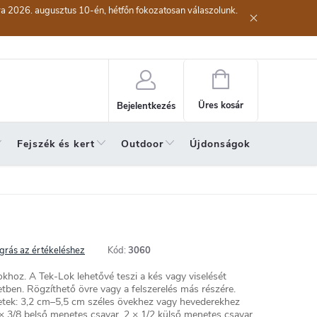
kra 2026. augusztus 10-én, hétfőn fokozatosan válaszolunk.
lési eljárás
Szerződéstől való elállás ( az áru visszaküldése)
A sze
Kosár
Üres kosár
Bejelentkezés
Fejszék és kert
Outdoor
Újdonságok
A hónap 
grás az értékeléshez
Kód:
3060
khoz. A Tek-Lok lehetővé teszi a kés vagy viselését
etben. Rögzíthető övre vagy a felszerelés más részére.
retek: 3,2 cm–5,5 cm széles övekhez vagy hevederekhez
 × 3/8 belső menetes csavar, 2 × 1/2 külső menetes csavar,