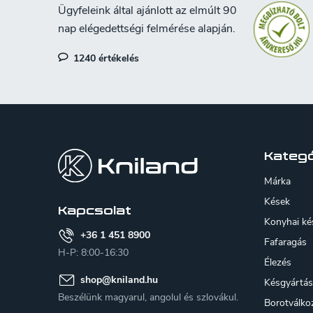
1240 értékelés
L
á
b
Kategó
l
Márka
é
Kések
Kapcsolat
Konyhai ké
c
+36 1 451 8900
Fafaragás
H-P: 8:00-16:30
Élezés
shop
@
kniland.hu
Késgyártás
Beszélünk magyarul, angolul és szlovákul.
Borotválko