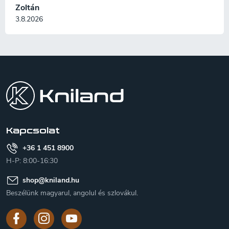
Zoltán
3.8.2026
L
á
b
l
é
c
Kapcsolat
+36 1 451 8900
H-P: 8:00-16:30
shop
@
kniland.hu
Beszélünk magyarul, angolul és szlovákul.