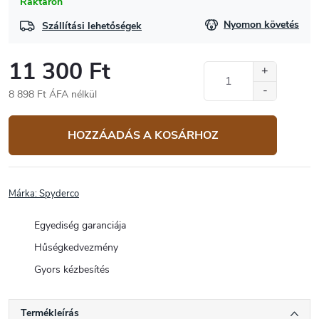
Raktáron
Nyomon követés
Szállítási lehetőségek
11 300 Ft
8 898 Ft ÁFA nélkül
Egységár:
HOZZÁADÁS A KOSÁRHOZ
Márka:
Spyderco
Egyediség garanciája
Hűségkedvezmény
Gyors kézbesítés
Termékleírás