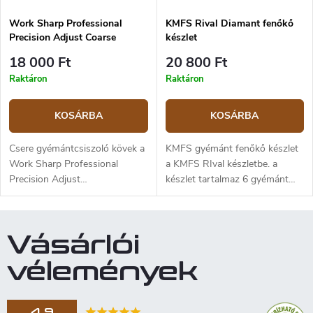
Work Sharp Professional
KMFS Rival Diamant fenőkő
Precision Adjust Coarse
készlet
Diamond 320/400 Csere
18 000 Ft
20 800 Ft
Gyémánt Lap
Raktáron
Raktáron
KOSÁRBA
KOSÁRBA
Csere gyémántcsiszoló kövek a
KMFS gyémánt fenőkő készlet
Work Sharp Professional
a KMFS RIval készletbe. a
Precision Adjust
készlet tartalmaz 6 gyémánt
csiszolókészlethez. A kövek
köszörűkövet (szemcseméret
közepesen durva, 320-as és
2x 240, 2x 600, 2x 1000).
400-as szemcseméretűek, és a
Vásárlói
tompa kések élezésének kezdeti
szakaszára alkalmasak . A
vélemények
gyártó száraz élezést javasol,
olaj vagy víz használata nem
ajánlott.
4,9