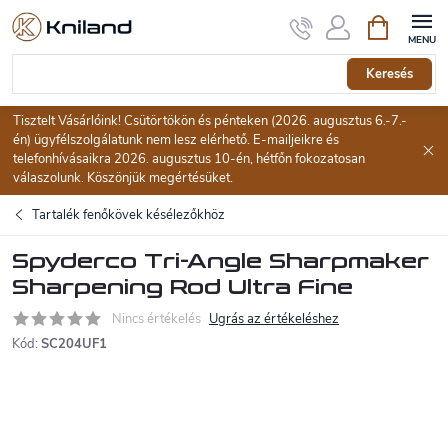
Ugrás
Kosár
a
fő
tartalomhoz
Keresés
Tisztelt Vásárlóink! Csütörtökön és pénteken (2026. augusztus 6.-7.-
én) ügyfélszolgálatunk nem lesz elérhető. E-mailjeikre és
telefonhívásaikra 2026. augusztus 10-én, hétfőn fokozatosan
válaszolunk. Köszönjük megértésüket.
Tartalék fenőkövek késélezőkhöz
Spyderco Tri-Angle Sharpmaker
Sharpening Rod Ultra Fine
Nincs értékelés
Ugrás az értékeléshez
Kód:
SC204UF1