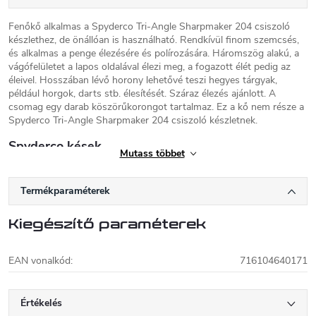
Fenőkő alkalmas a Spyderco Tri-Angle Sharpmaker 204 csiszoló
készlethez, de önállóan is használható. Rendkívül finom szemcsés,
és alkalmas a penge élezésére és polírozására. Háromszög alakú, a
vágófelületet a lapos oldalával élezi meg, a fogazott élét pedig az
éleivel. Hosszában lévő horony lehetővé teszi hegyes tárgyak,
például horgok, darts stb. élesítését. Száraz élezés ajánlott. A
csomag egy darab köszörűkorongot tartalmaz. Ez a kő nem része a
Spyderco Tri-Angle Sharpmaker 204 csiszoló készletnek.
Spyderco kések
Mutass többet
Sal és Gail Glesser 1976-ban alapította a
Spyderco nevű céget, és két évvel később a
Termékparaméterek
coloradói Goldenben telepedett le. A Tri-
Angle Sharpmaker volt a cég első terméke. 1981-ben jelent meg a
Kiegészítő paraméterek
C01 Worker kés, egy zárókés az ikonikus kerek lyukkal a pengén az
egykezes nyitáshoz, egy klipsz a zsebben hordáshoz, és egy
fogazott penge az agresszívabb vágáshoz. Ezek az új paraméterek
EAN vonalkód
:
716104640171
kezdték meghatározni az egész késiparban a trendet.
Értékelés