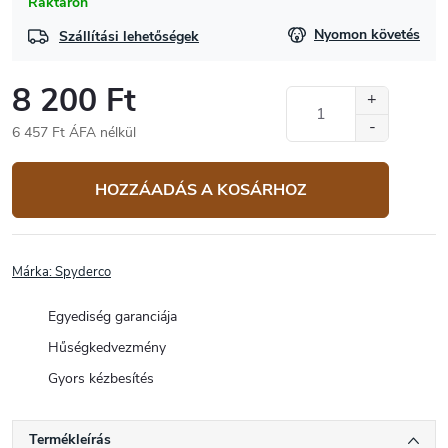
Raktáron
Nyomon követés
Szállítási lehetőségek
8 200 Ft
6 457 Ft ÁFA nélkül
Egységár:
HOZZÁADÁS A KOSÁRHOZ
Márka:
Spyderco
Egyediség garanciája
Hűségkedvezmény
Gyors kézbesítés
Termékleírás