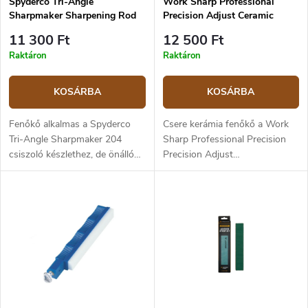
Spyderco Tri-Angle
Work Sharp Professional
Sharpmaker Sharpening Rod
Precision Adjust Ceramic
Ultra Fine
Csere Kerámia Lap
11 300 Ft
12 500 Ft
Raktáron
Raktáron
KOSÁRBA
KOSÁRBA
Fenőkő alkalmas a Spyderco
Csere kerámia fenőkő a Work
Tri-Angle Sharpmaker 204
Sharp Professional Precision
csiszoló készlethez, de önállóan
Precision Adjust
is használható. Rendkívül finom
csiszolókészlethez. A kő finom
szemcsés, és alkalmas a penge
szemcseméretű (a gyártó által
élezésére és polírozására.
nem megadott pontos
Háromszög alakú, a
szemcseméret), ésa élezés
vágófelületet a lapos oldalával
végső fázisában történő
élezi meg, a fogazott élét pedig
finomélezésra szolgál. A gyártó
az éleivel. Hosszában lévő
száraz élezést javasol, olaj vagy
horony lehetővé teszi hegyes
víz használata nem ajánlott.
tárgyak, például horgok, darts
stb. élesítését. Száraz élezés