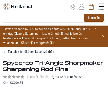
Ugrás
Kosár
a
fő
tartalomhoz
Keresés
Tisztelt Vásárlóink! Csütörtökön és pénteken (2026. augusztus 6.-7.-
én) ügyfélszolgálatunk nem lesz elérhető. E-mailjeikre és
telefonhívásaikra 2026. augusztus 10-én, hétfőn fokozatosan
válaszolunk. Köszönjük megértésüket.
Tartalék fenőkövek késélezőkhöz
Spyderco Tri-Angle Sharpmaker
Sharpening Rod Fine
Nincs értékelés
Ugrás az értékeléshez
Kód:
SC204F1