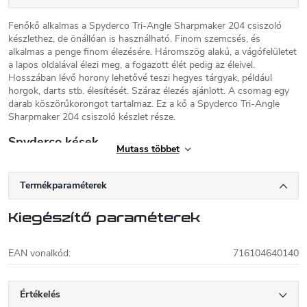
Fenőkő alkalmas a Spyderco Tri-Angle Sharpmaker 204 csiszoló
készlethez, de önállóan is használható. Finom szemcsés, és
alkalmas a penge finom élezésére. Háromszög alakú, a vágófelületet
a lapos oldalával élezi meg, a fogazott élét pedig az éleivel.
Hosszában lévő horony lehetővé teszi hegyes tárgyak, például
horgok, darts stb. élesítését. Száraz élezés ajánlott. A csomag egy
darab köszörűkorongot tartalmaz. Ez a kő a Spyderco Tri-Angle
Sharpmaker 204 csiszoló készlet része.
Spyderco kések
Mutass többet
Sal és Gail Glesser 1976-ban alapította a
Spyderco nevű céget, és két évvel később a
Termékparaméterek
coloradói Goldenben telepedett le. A Tri-
Angle Sharpmaker volt a cég első terméke. 1981-ben jelent meg a
Kiegészítő paraméterek
C01 Worker kés, egy zárókés az ikonikus kerek lyukkal a pengén az
egykezes nyitáshoz, egy klipsz a zsebben hordáshoz, és egy
fogazott penge az agresszívabb vágáshoz. Ezek az új paraméterek
EAN vonalkód
:
716104640140
kezdték meghatározni az egész késiparban a trendet.
Értékelés