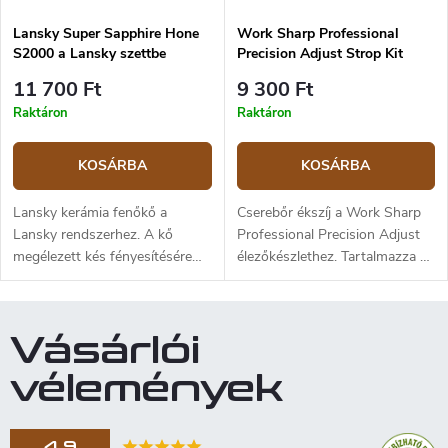
ajánlott. A csomag egy darab
Lansky Super Sapphire Hone
Work Sharp Professional
köszörűkorongot tartalmaz. Ez
S2000 a Lansky szettbe
Precision Adjust Strop Kit
a kő nem része a Spyderco Tri-
Angle Sharpmaker 204 csiszoló
11 700 Ft
9 300 Ft
készletnek.
Raktáron
Raktáron
KOSÁRBA
KOSÁRBA
Lansky kerámia fenőkő a
Cserebőr ékszíj a Work Sharp
Lansky rendszerhez. A kő
Professional Precision Adjust
megélezett kés fényesítésére
élezőkészlethez. Tartalmazza a
alkalmas. A kő 2000-es (grid)
bőrszíjat acél alátéttel, mérete
szemcseméretű.
2,5 cm x 15 cm.
Vásárlói
vélemények
4,9