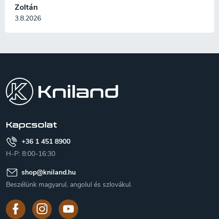
Zoltán
3.8.2026
L
á
b
l
é
c
Kapcsolat
+36 1 451 8900
H-P: 8:00-16:30
shop
@
kniland.hu
Beszélünk magyarul, angolul és szlovákul.