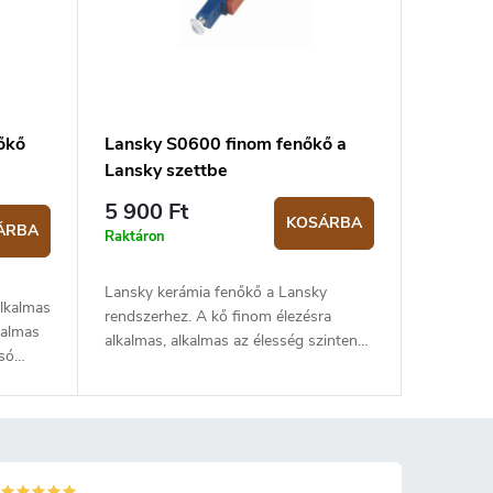
őkő
Lansky S0600 finom fenőkő a
Lansky szettbe
5 900 Ft
KOSÁRBA
ÁRBA
Raktáron
Lansky kerámia fenőkő a Lansky
lkalmas
rendszerhez. A kő finom élezésra
kalmas
alkalmas, alkalmas az élesség szinten
lsó
tartására. A kő 600-as (grid)
d)
szemcseméretű.