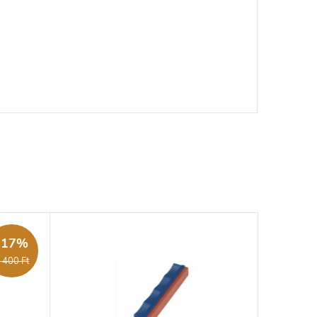
-17%
 400 Ft