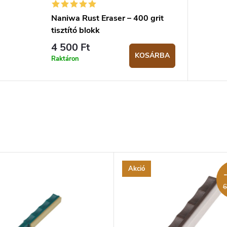
Naniwa Rust Eraser – 400 grit
tisztító blokk
4 500 Ft
KOSÁRBA
Raktáron
Akció
6