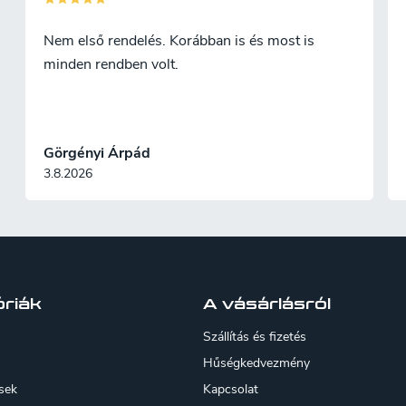
Nem első rendelés. Korábban is és most is
minden rendben volt.
Görgényi Árpád
3.8.2026
riák
A vásárlásról
Szállítás és fizetés
Hűségkedvezmény
sek
Kapcsolat