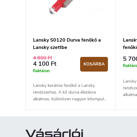
Lansky S0120 Durva fenőkő a
Lansk
Lansky szettbe
fenők
4 800 Ft
5 70
4 100 Ft
KOSÁRBA
Raktár
Raktáron
Lansky
Lansky kerámia fenőkő a Lansky
rendsze
rendszerhez. A kő durva élezésra
alkalm
alkalmas, különösen nagyon kitompult
vagy sé
vagy sérült élekre. A kő 120-as (grid)
szemcs
szemcseméretű.
Vásárlói