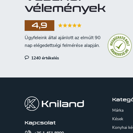
vélemények
4,9
1240 értékelés
L
á
b
Kategó
l
Márka
é
Kések
Kapcsolat
Konyhai ké
c