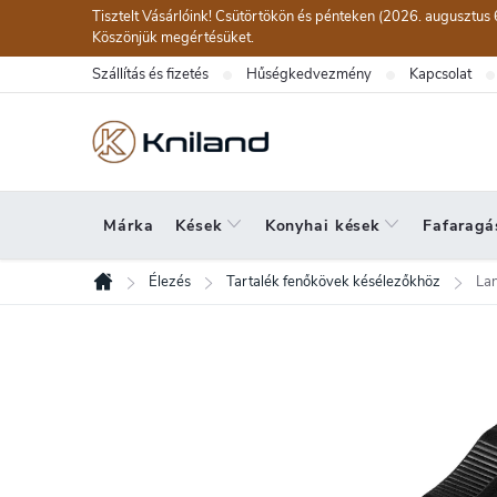
Ugrás
Tisztelt Vásárlóink! Csütörtökön és pénteken (2026. augusztus 
a
Köszönjük megértésüket.
fő
Szállítás és fizetés
Hűségkedvezmény
Kapcsolat
tartalomhoz
Márka
Kések
Konyhai kések
Fafaragá
Élezés
Tartalék fenőkövek késélezőkhöz
Lan
Kezdőlap