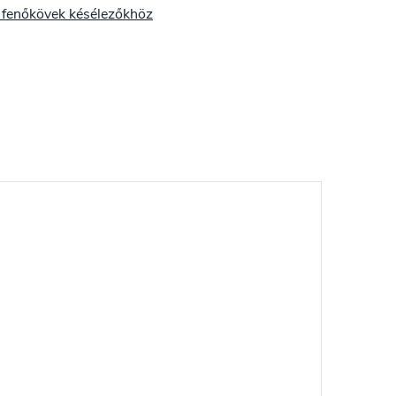
k fenőkövek késélezőkhöz