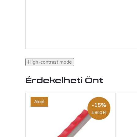
High-contrast mode
Érdekelheti Önt
Akció
-15%
4 800 Ft