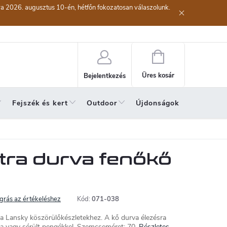
kra 2026. augusztus 10-én, hétfőn fokozatosan válaszolunk.
lési eljárás
Szerződéstől való elállás ( az áru visszaküldése)
A sze
Kosár
Üres kosár
Bejelentkezés
Fejszék és kert
Outdoor
Újdonságok
A hónap 
tra durva fenőkő
grás az értékeléshez
Kód:
071-038
a Lansky köszörülőkészletekhez. A kő durva élezésra
a vagy sérült pengékkel. Szemcseméret: 70.
Részletes