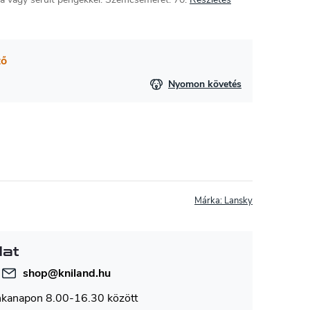
tő
Nyomon követés
Márka:
Lansky
lat
shop
@
kniland.hu
nkanapon 8.00-16.30 között