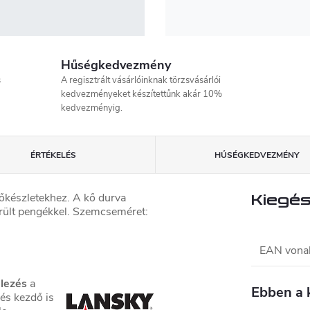
Hűségkedvezmény
s
A regisztrált vásárlóinknak törzsvásárlói
kedvezményeket készítettűnk akár 10%
kedvezményig.
ÉRTÉKELÉS
HŰSÉGKEDVEZMÉNY
őkészletekhez. A kő durva
Kiegés
rült pengékkel. Szemcseméret:
EAN vona
élezés
a
Ebben a 
és kezdő is