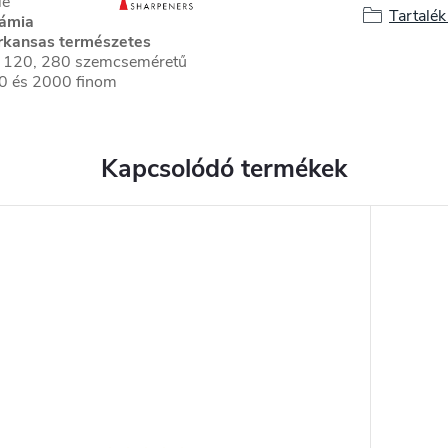
le
Tartalé
ámia
rkansas természetes
0, 120, 280 szemcseméretű
0 és 2000 finom
Kapcsolódó termékek