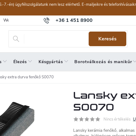
6.-7.-én) ügyfélszolgálatunk nem lesz elérhető. E-mailjeikre és telefonhívásai
+36 1 451 8900
Webáruház értékelése
Általános szerződési feltételek
Panaszkeze
Keresés
s
Élezés
Késgyártás
Borotválkozás és manikűr
sky extra durva fenőkő S0070
Lansky ex
S0070
Nincs értékelés
U
Lansky kerámia fenőkő, alkalmas 
alkalmas, különösen erősen tomp