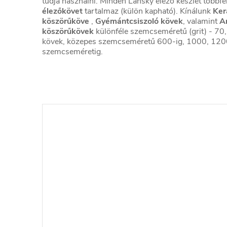
tudja használni. Minden Lansky élező készlet többfé
élezőkövet
tartalmaz (külön kapható). Kínálunk
Ker
köszörűköve
,
Gyémántcsiszoló kövek
, valamint
A
köszörűkövek
különféle szemcseméretű (grit) - 7
kövek, közepes szemcseméretű 600-ig, 1000, 120
szemcseméretig.