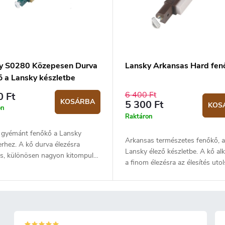
y S0280 Közepesen Durva
Lansky Arkansas Hard fen
ő a Lansky készletbe
6 400 Ft
0 Ft
KOSÁRBA
5 300 Ft
KOS
on
Raktáron
 gyémánt fenőkő a Lansky
Arkansas természetes fenőkő, a
rhez. A kő durva élezésra
Lansky élező készletbe. A kő al
as, különösen nagyon kitompult
a finom élezésra az élesítés uto
rült élekre. A kő 280-as (grid)
szakaszában. 450-650-es a (gri
eméretű.
szemcseméret.