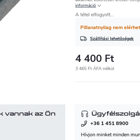
információ
A tétel elfogyott…
Pillanatnyilag nem elérhe
Szállítási lehetőségek
4 400 Ft
3 465 Ft ÁFA nélkül
Egységár:
k vannak az Ön
Ügyfélszolgá
+36 1 451 8900
Hívjon minket minden mu