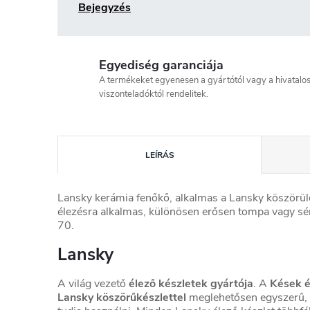
Bejegyzés
Egyediség garanciája
A termékeket egyenesen a gyártótól vagy a hivatalo
viszonteladóktól rendelitek.
LEÍRÁS
Lansky kerámia fenőkő, alkalmas a Lansky köszörül
élezésra alkalmas, különösen erősen tompa vagy sé
70.
Lansky
A világ vezető
élező készletek gyártója
. A
Kések 
Lansky köszörűkészlettel
meglehetősen egyszerű, 