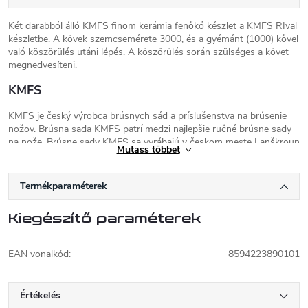
Két darabból álló KMFS finom kerámia fenőkő készlet a KMFS RIval
készletbe. A kövek szemcsemérete 3000, és a gyémánt (1000) kővel
való köszörülés utáni lépés. A köszörülés során szülséges a követ
megnedvesíteni.
KMFS
KMFS je český výrobca brúsnych sád a príslušenstva na brúsenie
nožov. Brúsna sada KMFS patrí medzi najlepšie ručné brúsne sady
na nože. Brúsne sady KMFS sa vyrábajú v českom meste Lanškroun
Mutass többet
a výroba prebieha na moderných CNC strojoch.
Termékparaméterek
Kiegészítő paraméterek
EAN vonalkód
:
8594223890101
Értékelés