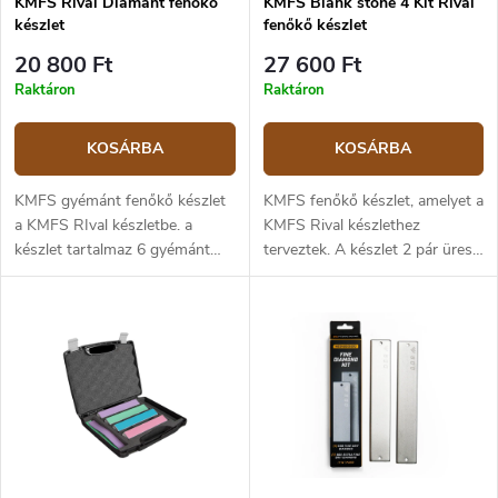
KMFS Rival Diamant fenőkő
KMFS Blank stone 4 Kit Rival
készlet
fenőkő készlet
20 800 Ft
27 600 Ft
Raktáron
Raktáron
KOSÁRBA
KOSÁRBA
KMFS gyémánt fenőkő készlet
KMFS fenőkő készlet, amelyet a
a KMFS RIval készletbe. a
KMFS Rival készlethez
készlet tartalmaz 6 gyémánt
terveztek. A készlet 2 pár üres
köszörűkövet (szemcseméret
duralumin-követ (tartót), 16 db
2x 240, 2x 600, 2x 1000).
kétoldalas ragasztó kivágást
csiszolópapír rögzítésére, 16 db
SiC Abrasive kivágást tartalmaz
8x 1500 szemcseméretű, 8 ×
2000 szemcseméretű . Hajtsa
végre a pengét úgy, hogy a
penge irányába mozdítja el. A
papírokat élezés közben vízzel
való nedvesítésre szánják, de