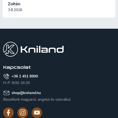
Zoltán
3.8.2026
L
á
b
l
é
c
Kapcsolat
+36 1 451 8900
H-P: 8:00-16:30
shop
@
kniland.hu
Beszélünk magyarul, angolul és szlovákul.