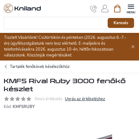
Ugrás
Kosár
a
fő
tartalomhoz
Keresés
Tisztelt Vásárlóink! Csütörtökön és pénteken (2026. augusztus 6.-7.-
én) ügyfélszolgálatunk nem lesz elérhető. E-mailjeikre és
telefonhívásaikra 2026. augusztus 10-én, hétfőn fokozatosan
válaszolunk. Köszönjük megértésüket.
Tartalék fenőkövek késélezőkhöz
KMFS Rival Ruby 3000 fenőkő
készlet
Nincs értékelés
Ugrás az értékeléshez
Kód:
KMFSRUBY