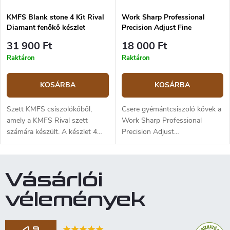
szárazon is átölelheti
KMFS Blank stone 4 Kit Rival
Work Sharp Professional
(csiszolhatja). Ezt a
Diamant fenőkő készlet
Precision Adjust Fine
köszörűköveket műanyag
Diamond 600/800 Csere
tokban szállítjuk,
31 900 Ft
18 000 Ft
Gyémánt Lap
haberősítéssel. A KMFS
Raktáron
Raktáron
termékekre nem lehet
hűségkedvezményt alkalmazni.
KOSÁRBA
KOSÁRBA
Szett KMFS csiszolókőből,
Csere gyémántcsiszoló kövek a
amely a KMFS Rival szett
Work Sharp Professional
számára készült. A készlet 4
Precision Adjust
darab alumínium „követ”
csiszolókészlethez. A kövek
(tartót) tartalmaz, amelyeken
600-as és 800-as közepes
1500, 2000, 3000 és 5000 grit
szemcseméretűek, és az
Vásárlói
finomságú gyémánt csiszoló
enyhén tompa kések és
betétek vannak ragasztva,
szerszámok élezésének kezdeti
vélemények
valamint 4 darab csere
szakaszára alkalmasak . A
ragasztós gyémánt csiszoló
gyártó száraz élezést javasol,
betétet. A KMFS termékekre
olaj vagy víz használata nem
4,9