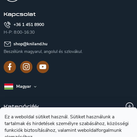
é
c
Kapcsolat
+36 1 451 8900
H-P: 8:00-16:30
shop
@
kniland.hu
Beszélünk magyarul, angolul és szlovákul.
Magyar
Kategóriák
Ez a weboldal sütiket használ. Sütiket használunk a
tartalmak és hirdetések személyre szabásához, közösségi
A vásárlásról
funkciók biztosításához, valamint weboldalforgalmunk