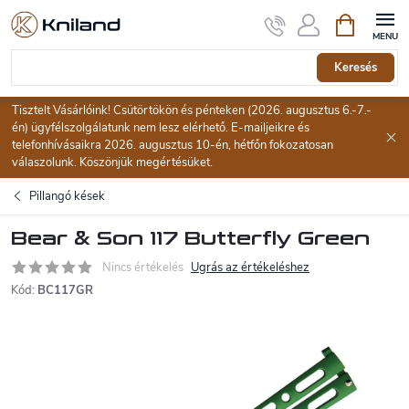
Ugrás
Kosár
a
fő
tartalomhoz
Keresés
Tisztelt Vásárlóink! Csütörtökön és pénteken (2026. augusztus 6.-7.-
én) ügyfélszolgálatunk nem lesz elérhető. E-mailjeikre és
telefonhívásaikra 2026. augusztus 10-én, hétfőn fokozatosan
válaszolunk. Köszönjük megértésüket.
Pillangó kések
Bear & Son 117 Butterfly Green
Nincs értékelés
Ugrás az értékeléshez
Kód:
BC117GR