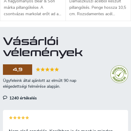
A hagyományos Bear & Son
Damaszkuszi acélból készült
márka pillangókése. A
pillangókés. Penge hossza 10,5
csontvázas markolat erőt ad a
cm. Rozsdamentes acél
pillangónak és csökkenti súlyát.
markolat ezüst színben.
A 9,8 cm hosszú 1095 szénacél
penge üreges élezésű és tanto
Vásárlói
alakú. Fém markolat cinkből,
amelyet fekete epoxi por
vélemények
bevonattal kezelnek. A kés az
USA-ban készül.
4,9
1240 értékelés