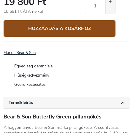
19 800 Ft
15 591 Ft ÁFA nélkül
Egységár:
HOZZÁADÁS A KOSÁRHOZ
Márka:
Bear & Son
Egyediség garanciája
Hűségkedvezmény
Gyors kézbesítés
Termékleírás
Bear & Son Butterfly Green pillangókés
A hagyományos Bear & Son márka pillangókése. A csontvázas