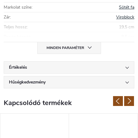
Markolat színe
:
Sötét fa
Zár
:
Viroblock
Teljes hossz
:
19,5 cm
Penge hossza
:
8,5 cm
MINDEN PARAMÉTER
Értékelés
Hűségkedvezmény
Kapcsolódó termékek