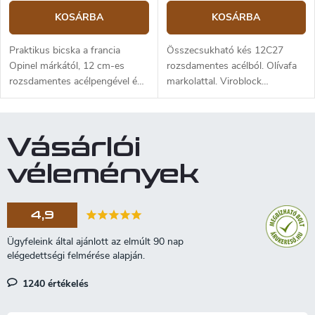
KOSÁRBA
KOSÁRBA
Praktikus bicska a francia
Összecsukható kés 12C27
Opinel márkától, 12 cm-es
rozsdamentes acélból. Olívafa
rozsdamentes acélpengével és
markolattal. Viroblock
bükkfából készült markolattal, a
biztosítással. A penge hossza 9
kés Viroblock biztonsági gyűrűt
cm.
tartalmaz. Szép bőrtokba
Vásárlói
csomagolva
vélemények
4,9
1240 értékelés