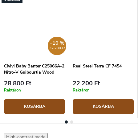
–10 %
32 200 Ft
Civivi Baby Banter C25066A-2
Real Steel Terra CF 7454
Nitro-V Guibourtia Wood
zsebkés
28 800 Ft
22 200 Ft
Raktáron
Raktáron
KOSÁRBA
KOSÁRBA
High-contrast mode