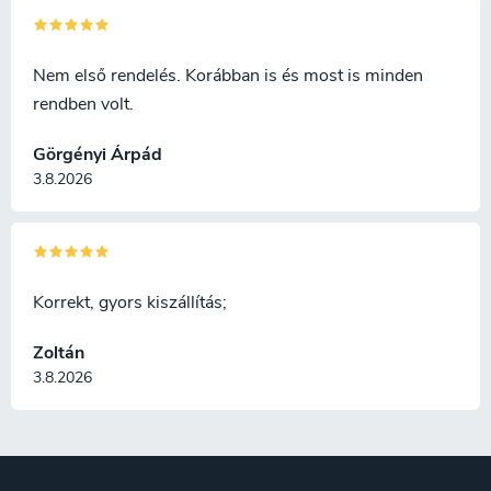
Nem első rendelés. Korábban is és most is minden
rendben volt.
Görgényi Árpád
3.8.2026
Korrekt, gyors kiszállítás;
Zoltán
3.8.2026
L