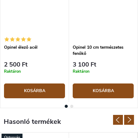
Opinel élező acél
Opinel 10 cm természetes
fenőkő
2 500 Ft
3 100 Ft
Raktáron
Raktáron
KOSÁRBA
KOSÁRBA
Újdonság