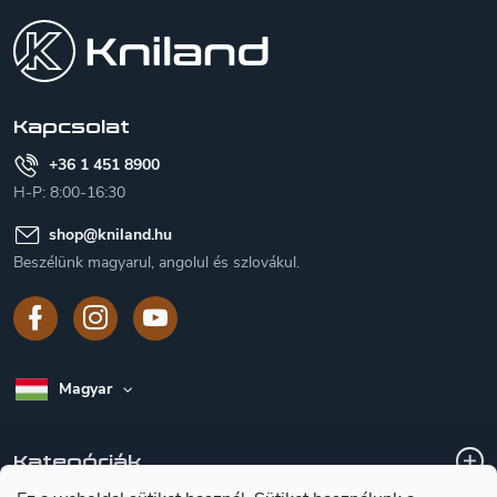
á
b
l
é
c
Kapcsolat
+36 1 451 8900
H-P: 8:00-16:30
shop
@
kniland.hu
Beszélünk magyarul, angolul és szlovákul.
Magyar
Kategóriák