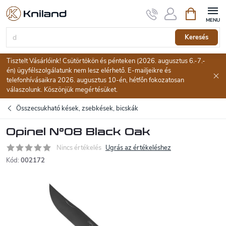
Ugrás
Kosár
a
fő
tartalomhoz
Keresés
Tisztelt Vásárlóink! Csütörtökön és pénteken (2026. augusztus 6.-7.-
én) ügyfélszolgálatunk nem lesz elérhető. E-mailjeikre és
telefonhívásaikra 2026. augusztus 10-én, hétfőn fokozatosan
válaszolunk. Köszönjük megértésüket.
Összecsukható kések, zsebkések, bicskák
Opinel N°08 Black Oak
Nincs értékelés
Ugrás az értékeléshez
Kód:
002172