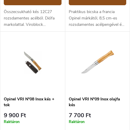
Összecsukható kés 12C27
Praktikus bicska a francia
rozsdamentes acélból. Diófa
Opinel márkától, 8,5 cm-es
markolattal. Viroblock
rozsdamentes acélpengével és
biztosítással. A penge hossza 9
bükkfából készült markolattal, a
cm.
kés Viroblock biztonsági gyűrűt
tartalmaz
Opinel VRI N°08 Inox kés +
Opinel VRI N°09 Inox olajfa
tok
kés
9 900 Ft
7 700 Ft
Raktáron
Raktáron