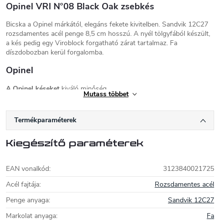
Opinel VRI N°08 Black Oak zsebkés
Bicska a Opinel márkától, elegáns fekete kivitelben. Sandvik 12C27
rozsdamentes acél penge 8,5 cm hosszú. A nyél tölgyfából készült,
a kés pedig egy Viroblock forgatható zárat tartalmaz. Fa
díszdobozban kerül forgalomba.
Opinel
A Opinel késeket
kiváló minőség,
Mutass többet
megbízhatóság és egyszerű időtálló kialakítás
jellemzi, amely által nagy a rajongótábora. A
gyártás a franciaországi Savoie-Alpokban
Termékparaméterek
van, ahol a késeket kézzel állítják össze és
élezik. Opinel története 1890-ra nyúlik vissza, amikor Joseph Opinel
Kiegészítő paraméterek
kését készítette, és hagyománya a mai napig folytatódik.
A markolat gyártásához használt fa 95% -a ökológiai szempontból
EAN vonalkód
:
3123840021725
Franciaországból származik, és csak a luxus sorozat vagy ajándék
kések gyártására szolgáló fa kerül behozatalra. A pengék svéd
Acél fajtája
:
Rozsdamentes acél
rozsdamentes acélból, 12C27 Sandvik vagy XC90 szénacélból
készülnek. Magasabb modellek esetén a Viroblock biztosíték
Penge anyaga
:
Sandvik 12C27
garantálja a biztonságot.
Markolat anyaga
:
Fa