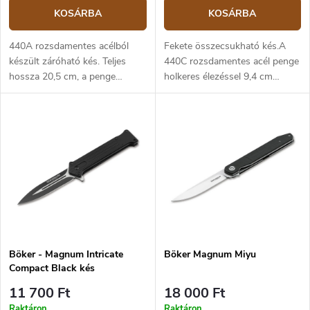
KOSÁRBA
KOSÁRBA
440A rozsdamentes acélból
Fekete összecsukható kés.A
készült záróható kés. Teljes
440C rozsdamentes acél penge
hossza 20,5 cm, a penge
holkeres élezéssel 9,4 cm
hossza 9 cm. Kék micarta
hosszú. Egyszerűen kinyitható
markolat.
egy kézzel, egy flipper
segítségével. A tartós
műanyagból készült markolat
kényelmesen fogható. Jár hozzá
egy nylon tok, amit az övre
akaszthat.
Böker - Magnum Intricate
Böker Magnum Miyu
Compact Black kés
11 700 Ft
18 000 Ft
Raktáron
Raktáron