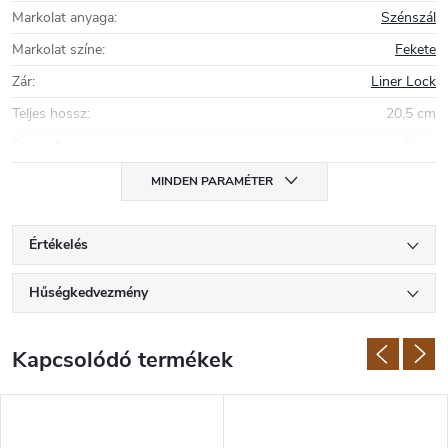
Markolat anyaga
:
Szénszál
Markolat színe
:
Fekete
Zár
:
Liner Lock
Teljes hossz
:
20,5 cm
Penge hossza
:
9 cm
MINDEN PARAMÉTER
Értékelés
Hűségkedvezmény
Kapcsolódó termékek