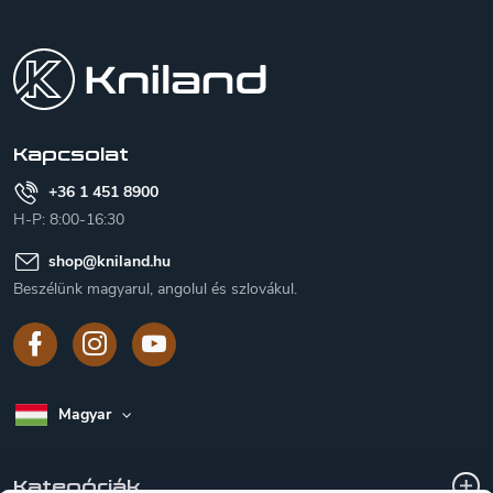
L
á
b
l
é
c
Kapcsolat
+36 1 451 8900
H-P: 8:00-16:30
shop
@
kniland.hu
Beszélünk magyarul, angolul és szlovákul.
Magyar
Kategóriák