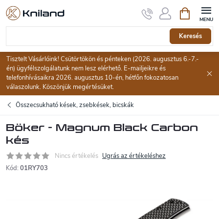
Ugrás
Kosár
a
fő
tartalomhoz
Keresés
Tisztelt Vásárlóink! Csütörtökön és pénteken (2026. augusztus 6.-7.-
én) ügyfélszolgálatunk nem lesz elérhető. E-mailjeikre és
telefonhívásaikra 2026. augusztus 10-én, hétfőn fokozatosan
válaszolunk. Köszönjük megértésüket.
Összecsukható kések, zsebkések, bicskák
Böker - Magnum Black Carbon
kés
Nincs értékelés
Ugrás az értékeléshez
Kód:
01RY703