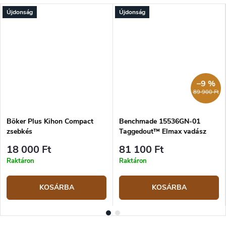
Újdonság
Újdonság
–9 %
89 900 Ft
Böker Plus Kihon Compact
Benchmade 15536GN-01
zsebkés
Taggedout™ Elmax vadász
zsebkés
18 000 Ft
81 100 Ft
Raktáron
Raktáron
KOSÁRBA
KOSÁRBA