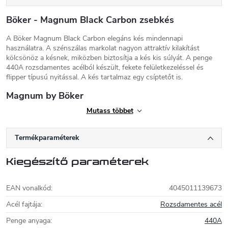
Böker - Magnum Black Carbon zsebkés
A Böker Magnum Black Carbon elegáns kés mindennapi
használatra. A szénszálas markolat nagyon attraktív kilakítást
kölcsönöz a késnek, miközben biztosítja a kés kis súlyát. A penge
440A rozsdamentes acélból készült, fekete felületkezeléssel és
flipper típusú nyitással. A kés tartalmaz egy csíptetőt is.
Magnum by Böker
Mutass többet
A Böker cég hosszú története a 17. század
végére nyúlik vissza, amikor a német
szerszámgyártót előléptették a kard- és
Termékparaméterek
késgyártóvá. Azóta a vállalat Németországban virágzik, és jelenleg
különböző márkákat gyárt az egész világon. A
Magnum by Böker
Kiegészítő paraméterek
márka késeket gyárt Tajvanon és Kínában, biztosítva a Böker
megbízhatóságát és egyedi tervezését, a kiváló ár szinten tartására
összpontosítva. A
Magnum by Böker késeket
mindennapi hordásra
EAN vonalkód
:
4045011139673
és munkára tervezték, elegáns kialakítású és megfizethető áron. A
Magnum by Böker verhetetlen ár / minőség / teljesítmény arányt
Acél fajtája
:
Rozsdamentes acél
mutat.
Penge anyaga
:
440A