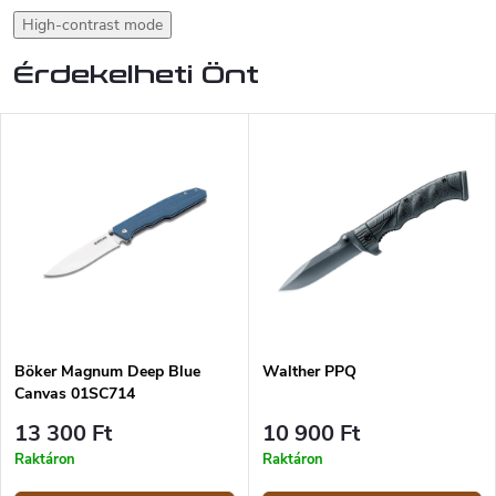
High-contrast mode
Érdekelheti Önt
Böker Magnum Deep Blue
Walther PPQ
Canvas 01SC714
13 300 Ft
10 900 Ft
Raktáron
Raktáron