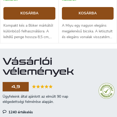
KOSÁRBA
KOSÁRBA
Kompakt kés a Böker márkától
A Miyu egy nagyon elegáns
különböző felhasználásra. A
megjelenésű bicska. A letisztult
kétélű penge hossza 8,5 cm,
és elegáns vonalak visszatérnek
markolata fémből készült,
a japán szamuráj kultúra
fekete kivitelezésben, ami szép
esztétikájához az Edo-
dizájnt kölcsönöz. A késen klip
korszakban. A 440A
Vásárlói
és zsinórlyuk található.
rozsdamentes acél penge matt
és stonewash kombinált
vélemények
felületkezelésű. Framelock zár.
Markolat fekete texturált G10-
ből. Kés felfüggesztő csipesszel
4,9
van ellátva. A Flipper egykezes
nyitást tesz lehetővé.
1240 értékelés