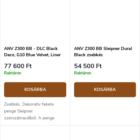
ANV Z300 BB - DLC Black
ANV Z300 BB Sleipner Dural
Deco, G10 Blue Velvet, Liner
Black zsebkés
Lock zsebkés
77 600 Ft
54 500 Ft
Raktáron
Raktáron
KOSÁRBA
KOSÁRBA
Zsebkés. Dekoratív fekete
penge Sleipner
szerszámacélból. A penge
hossza 9 cm, a teljes hossz 21
cm. Markolat kék G10 anyagból
mintával. Zárszerkezet: liner