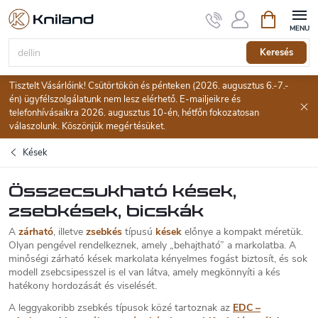
Ugrás
Kosár
a
fő
tartalomhoz
Keresés
Tisztelt Vásárlóink! Csütörtökön és pénteken (2026. augusztus 6.-7.-
én) ügyfélszolgálatunk nem lesz elérhető. E-mailjeikre és
telefonhívásaikra 2026. augusztus 10-én, hétfőn fokozatosan
válaszolunk. Köszönjük megértésüket.
Kések
Összecsukható kések,
zsebkések, bicskák
A
zárható
, illetve
zsebkés
típusú
kések
előnye a kompakt méretük.
Olyan pengével rendelkeznek, amely „behajtható” a markolatba. A
minőségi zárható kések markolata kényelmes fogást biztosít, és sok
modell zsebcsipesszel is el van látva, amely megkönnyíti a kés
hatékony hordozását és viselését.
A leggyakoribb zsebkés típusok közé tartoznak az
EDC –