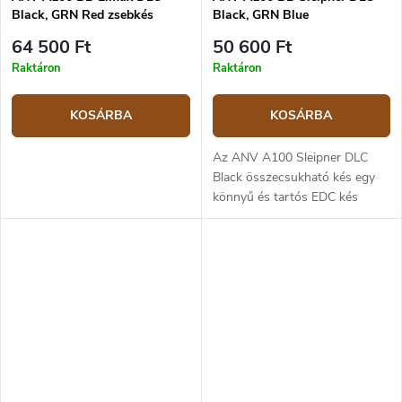
Black, GRN Red zsebkés
Black, GRN Blue
64 500 Ft
50 600 Ft
Raktáron
Raktáron
KOSÁRBA
KOSÁRBA
Az ANV A100 Sleipner DLC
Black összecsukható kés egy
könnyű és tartós EDC kés
elegáns kialakítással. Az A100-
as penge Sleipner acélból
készült, amely 60 HRC-re
edzett DLC Black...