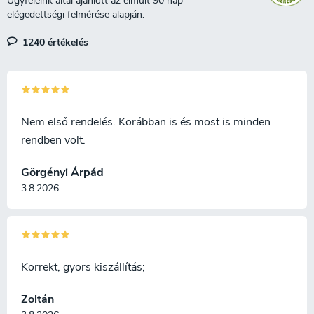
e
i
1240 értékelés
Nem első rendelés. Korábban is és most is minden
rendben volt.
Görgényi Árpád
3.8.2026
Korrekt, gyors kiszállítás;
Zoltán