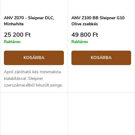
ANV Z070 - Sleipner DLC,
ANV Z100 BB Sleipner G10
Mintwhite
Olive zsebkés
25 200 Ft
49 800 Ft
Raktáron
Raktáron
KOSÁRBA
KOSÁRBA
Apró záróható kés minimalista
kialakítással. Sleipner
szerszámacélból készült penge,
GRNPU polimerből készült
markolat zöld-fehér színben.
Pengehossz 5,5 cm, teljes
hossza 15,5 cm.