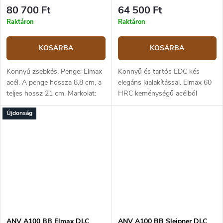
Gold zsebkés
80 700 Ft
64 500 Ft
Raktáron
Raktáron
KOSÁRBA
KOSÁRBA
Könnyű zsebkés. Penge: Elmax
Könnyű és tartós EDC kés
acél. A penge hossza 8,8 cm, a
elegáns kialakítással. Elmax 60
teljes hossz 21 cm. Markolat:
HRC keménységű acélból
aranyrózsaszín eloxált
készült penge DLC bevonattal.
Újdonság
alumínium. Zár: A-lock.
A penge hossza 8,8 cm, teljes
hossza 21 cm. GRN kék
markolat. Alock...
ANV A100 BB Elmax DLC
ANV A100 BB Sleipner DLC