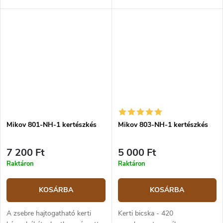
prérifarkas színű. Penge 10 cm
Penge 10 cm hosszú, teljes
hosszú, teljes hossza 23 cm.
hossza 23 cm.
Mikov 801-NH-1 kertészkés
Mikov 803-NH-1 kertészkés
7 200 Ft
5 000 Ft
Raktáron
Raktáron
KOSÁRBA
KOSÁRBA
A zsebre hajtogatható kerti
Kerti bicska - 420