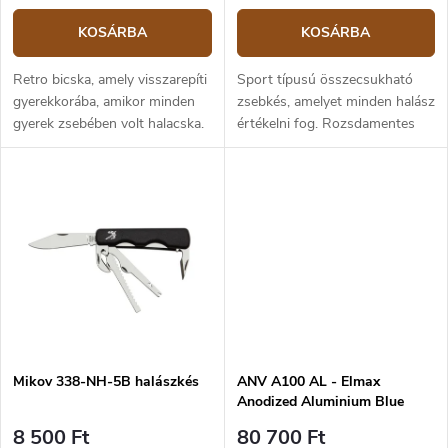
KOSÁRBA
KOSÁRBA
Retro bicska, amely visszarepíti
Sport típusú összecsukható
gyerekkorába, amikor minden
zsebkés, amelyet minden halász
gyerek zsebében volt halacska.
értékelni fog. Rozsdamentes
Mindenre használták, gomba
acélból készült, és műanyag a
tisztítására, kenyér
markolata. A pengén kívül
megkenésére, vagy ág
tartalmaz szálfűzőt, halpikkely...
levágására...
Mikov 338-NH-5B halászkés
ANV A100 AL - Elmax
Anodized Aluminium Blue
zsebkés
8 500 Ft
80 700 Ft