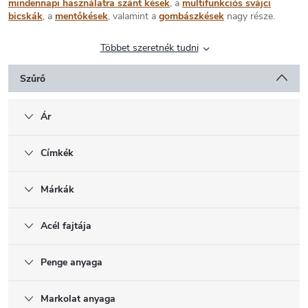
mindennapi használatra szánt kések
, a
multifunkciós svájci
bicskák
, a
mentőkések
, valamint a
gombászkések
nagy része.
Többet szeretnék tudni
Szűrő
Ár
Címkék
Márkák
Acél fajtája
Penge anyaga
Markolat anyaga