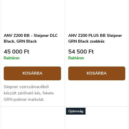
ANV Z200 BB - Sleipner DLC
ANV Z200 PLUS BB Sleipner
Black, GRN Black
GRN Black zsebkés
45 000 Ft
54 500 Ft
Raktáron
Raktáron
KOSÁRBA
KOSÁRBA
Sleipner szerszámacélból
készült záróható kés, fekete
GRN polimer markolat.
Pengehossz 8,5 cm, teljes
Újdonság
hossz 20,5 cm.