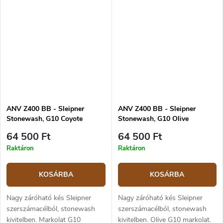
cm hosszú, teljes hossza 23
hossza 23 cm.
cm.
ANV Z400 BB - Sleipner
ANV Z400 BB - Sleipner
Stonewash, G10 Coyote
Stonewash, G10 Olive
64 500 Ft
64 500 Ft
Raktáron
Raktáron
KOSÁRBA
KOSÁRBA
Nagy záróható kés Sleipner
Nagy záróható kés Sleipner
szerszámacélból, stonewash
szerszámacélból, stonewash
kivitelben. Markolat G10
kivitelben. Olive G10 markolat.