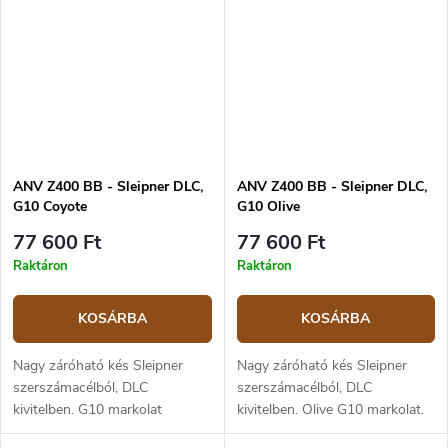
lock.
ANV Z400 BB - Sleipner DLC,
ANV Z400 BB - Sleipner DLC,
G10 Coyote
G10 Olive
77 600 Ft
77 600 Ft
Raktáron
Raktáron
KOSÁRBA
KOSÁRBA
Nagy záróható kés Sleipner
Nagy záróható kés Sleipner
szerszámacélból, DLC
szerszámacélból, DLC
kivitelben. G10 markolat
kivitelben. Olive G10 markolat.
prérifarkas színben. Penge 10
Penge 10 cm hosszú, teljes