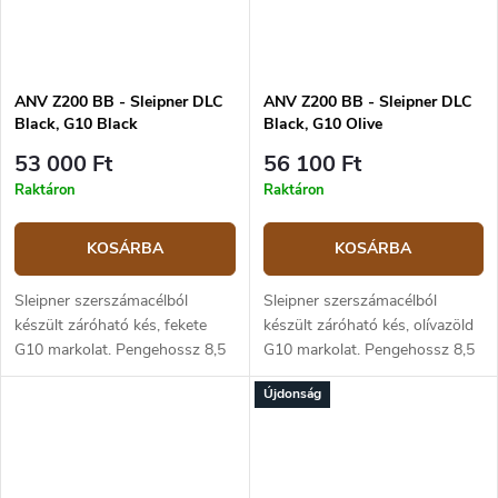
ANV Z200 BB - Sleipner DLC
ANV Z200 BB - Sleipner DLC
Black, G10 Black
Black, G10 Olive
53 000 Ft
56 100 Ft
Raktáron
Raktáron
KOSÁRBA
KOSÁRBA
Sleipner szerszámacélból
Sleipner szerszámacélból
készült záróható kés, fekete
készült záróható kés, olívazöld
G10 markolat. Pengehossz 8,5
G10 markolat. Pengehossz 8,5
cm, teljes hossza 20,5 cm.
cm, teljes hossza 20,5 cm.
Újdonság