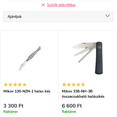
Szűrők eltávolítása
T
Ajánljuk
e
r
Legolcsóbb elöl
m
T
é
Legdrágább
e
k
r
Legnépszerűbb termékek
e
m
k
é
ABC szerint
r
k
e
e
n
k
d
l
e
i
z
Mikov 130-NZN-1 halas kés
Mikov 338-NH-3B
s
összecsukható halászkés
é
t
s
á
3 300 Ft
6 600 Ft
e
j
Raktáron
Raktáron
a