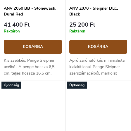
ANV Z050 BB - Stonewash,
ANV Z070 - Sleipner DLC,
Dural Red
Black
41 400 Ft
25 200 Ft
Raktáron
Raktáron
KOSÁRBA
KOSÁRBA
Kis zsebkés. Penge Sleipner
Apró záróható kés minimalista
acélból. A penge hossza 6,5
kialakítással. Penge Sleipner
cm, teljes hossza 16,5 cm.
szerszámacélból, markolat
Markolat piros duralból.
GRNPU polimer fekete.
Újdonság
Újdonság
Zsebklipp.
Pengehossz 5,5 cm, teljes
hossz 15,5 cm.