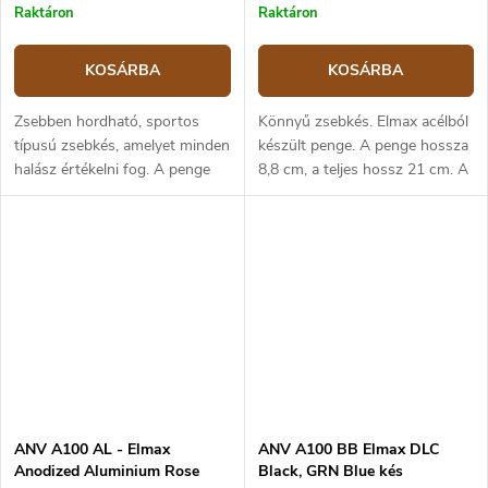
Raktáron
Raktáron
KOSÁRBA
KOSÁRBA
Zsebben hordható, sportos
Könnyű zsebkés. Elmax acélból
típusú zsebkés, amelyet minden
készült penge. A penge hossza
halász értékelni fog. A penge
8,8 cm, a teljes hossz 21 cm. A
mellett tartalmaz fűzőt a
markolat kék eloxált
damilokhoz, pikkelykaparót és
alumíniumból készült. A zár A-
konzervnyitót is.
lock rendszerű.
ANV A100 AL - Elmax
ANV A100 BB Elmax DLC
Anodized Aluminium Rose
Black, GRN Blue kés