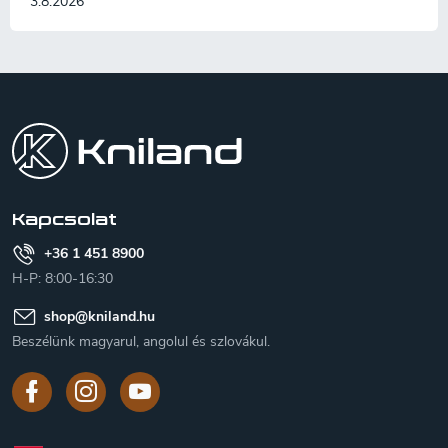
3.8.2026
L
á
b
l
é
c
Kapcsolat
+36 1 451 8900
H-P: 8:00-16:30
shop
@
kniland.hu
Beszélünk magyarul, angolul és szlovákul.