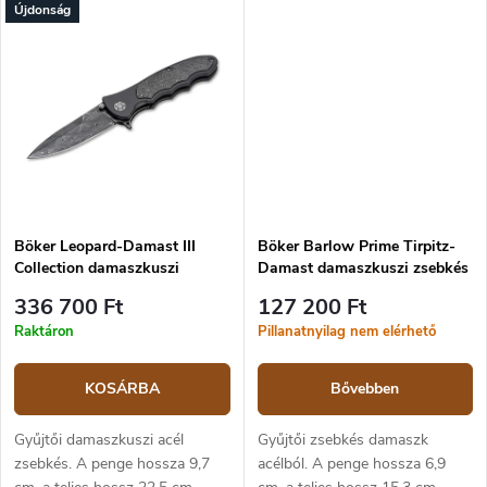
Újdonság
Titán markolat. Frame lock
készült markolat 11,9 cm.
zárszerkezet.
Böker Leopard-Damast III
Böker Barlow Prime Tirpitz-
Collection damaszkuszi
Damast damaszkuszi zsebkés
zsebkés
336 700 Ft
127 200 Ft
Raktáron
Pillanatnyilag nem elérhető
KOSÁRBA
Bővebben
Gyűjtői damaszkuszi acél
Gyűjtői zsebkés damaszk
zsebkés. A penge hossza 9,7
acélból. A penge hossza 6,9