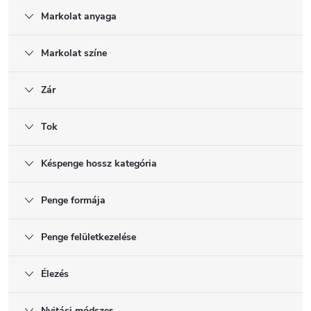
Markolat anyaga
Markolat színe
Zár
Tok
Késpenge hossz kategória
Penge formája
Penge felületkezelése
Élezés
Nyitási módszer