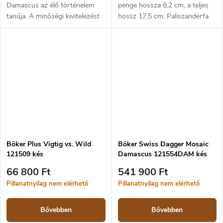
Damascus az élő történelem
penge hossza 8,2 cm, a teljes
tanúja. A minőségi kivitelezést
hossz 17,5 cm. Paliszanderfa
ötvözi az M4 Sherman tank
markolat. Bőr tok.
történelmi anyagaival. A Böker
Sherman Damascus kés
pengéje...
Böker Plus Vigtig vs. Wild
Böker Swiss Dagger Mosaic
121509 kés
Damascus 121554DAM kés
66 800 Ft
541 900 Ft
Pillanatnyilag nem elérhető
Pillanatnyilag nem elérhető
Bővebben
Bővebben