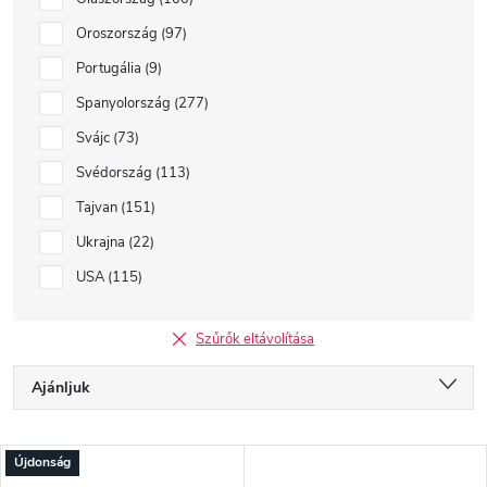
Oroszország
97
Portugália
9
Spanyolország
277
Svájc
73
Svédország
113
Tajvan
151
Ukrajna
22
USA
115
Szűrők eltávolítása
T
Ajánljuk
e
r
Legolcsóbb elöl
m
T
Újdonság
é
Legdrágább
e