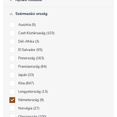
Származási ország
Ausztria
5
Cseh Köztársaság
103
Dél-Afrika
3
El Salvador
55
Finnország
163
Franciaország
64
Japán
33
Kína
847
Lengyelország
13
Németország
9
Norvégia
27
Olaszország
100