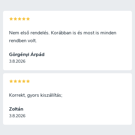
e
l
e
m
e
i
Nem első rendelés. Korábban is és most is minden
rendben volt.
Görgényi Árpád
3.8.2026
Korrekt, gyors kiszállítás;
Zoltán
3.8.2026