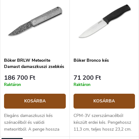
k
r
Legnépszerűbb termékek
e
m
k
é
ABC szerint
r
k
e
e
n
k
d
l
e
i
z
Böker BRLW Meteorite
Böker Bronco kés
s
Damast damaszkuszi zsebkés
é
t
s
á
186 700 Ft
71 200 Ft
e
j
Raktáron
Raktáron
a
KOSÁRBA
KOSÁRBA
Elegáns damaszkuszi kés
CPM-3V szerszámacélból
szénacélból és valódi
készült erdei kés. Pengehossz
meteoritból. A penge hossza
11,3 cm, teljes hossz 23,2 cm.
6,5 cm, a teljes hossz 15,4 cm.
Termoplasztikus műanyagból