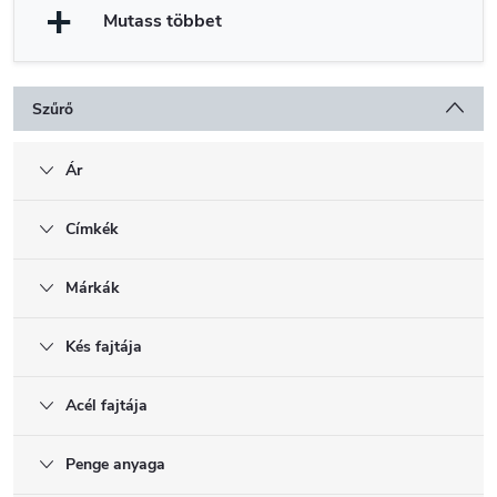
Mutass többet
Szűrő
Ár
Címkék
Márkák
Kés fajtája
Acél fajtája
Penge anyaga