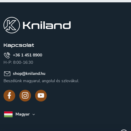
L
á
b
l
é
c
Kapcsolat
+36 1 451 8900
H-P: 8:00-16:30
shop
@
kniland.hu
Beszélünk magyarul, angolul és szlovákul.
Magyar