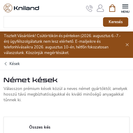
Ugrás
Kosár
a
fő
tartalomhoz
Keresés
Tisztelt Vásárlóink! Csütörtökön és pénteken (2026. augusztus 6.-7.-
én) ügyfélszolgálatunk nem lesz elérhető. E-mailjeikre és
telefonhívásaikra 2026. augusztus 10-én, hétfőn fokozatosan
válaszolunk. Köszönjük megértésüket.
Kések
Német kések
Válasszon prémium kések közül a neves német gyártóktól, amelyek
hosszú távú megbízhatóságukkal és kiváló minőségű anyagaikkal
tűnnek ki.
Összes kés