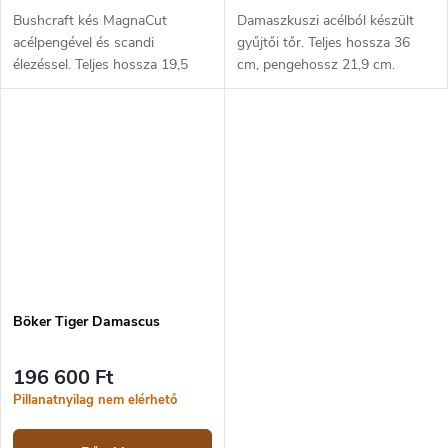
Bushcraft kés MagnaCut
Damaszkuszi acélból készült
acélpengével és scandi
gyűjtői tőr. Teljes hossza 36
élezéssel. Teljes hossza 19,5
cm, pengehossz 21,9 cm.
cm, pengehossza 8,5 cm.
Ébenfa markolat. Korlátozott
Micarta markolat. Kydex tok.
példányszámú, 500 darabos
kiadás az egész világ számára.
Böker Tiger Damascus
196 600 Ft
Pillanatnyilag nem elérhető