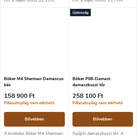
cm, a teljes hossz 22,5 cm.
cm, a teljes hossz 15,3 cm.
Alumínium markolat. Liner lock
Markolat micarta és fa
Újdonság
biztonsági zár.
anyagból. Zárszerkezet:
Slipjoint.
Böker M4 Sherman Damascus
Böker P08-Damast
kés
damaszkuszi tőr
158 900 Ft
258 100 Ft
Pillanatnyilag nem elérhető
Pillanatnyilag nem elérhető
Bővebben
Bővebben
A kivételes Böker M4 Sherman-
Gyűjtői damaszkuszi tőr. A