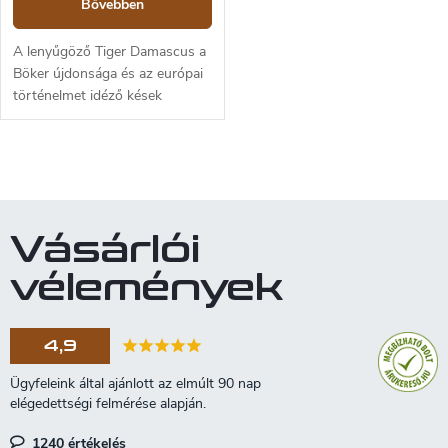
Bővebben
A lenyűgöző Tiger Damascus a
Böker újdonsága és az európai
történelmet idéző kések
sorozatába tartozik. A minőségi
kivitelezést ötvözi a történelmi
Tiger tank anyagokkal. A...
L
i
s
t
Vásárlói
a
i
vélemények
r
á
n
4,9
y
í
t
á
s
1240 értékelés