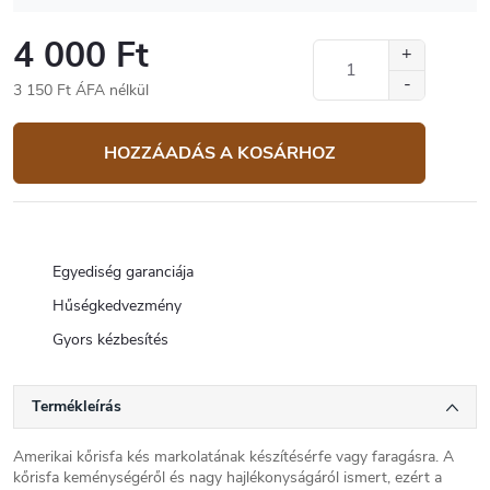
4 000 Ft
3 150 Ft ÁFA nélkül
Egységár:
HOZZÁADÁS A KOSÁRHOZ
Egyediség garanciája
Hűségkedvezmény
Gyors kézbesítés
Termékleírás
Amerikai kőrisfa kés markolatának készítésérfe vagy faragásra. A
kőrisfa keménységéről és nagy hajlékonyságáról ismert, ezért a