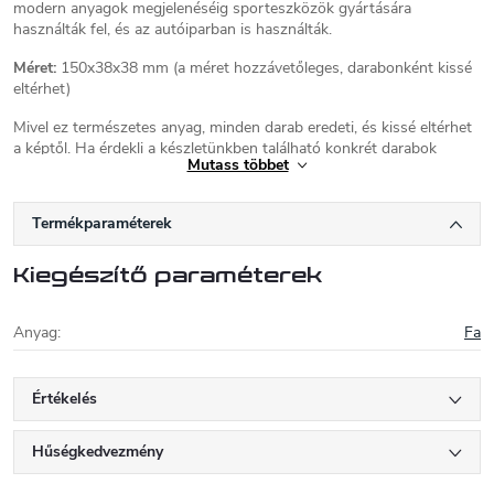
modern anyagok megjelenéséig sporteszközök gyártására
használták fel, és az autóiparban is használták.
Méret:
150x38x38 mm (a méret hozzávetőleges, darabonként kissé
eltérhet)
Mivel ez természetes anyag, minden darab eredeti, és kissé eltérhet
a képtől. Ha érdekli a készletünkben található konkrét darabok
Mutass többet
fotója, kérjük, vegye fel velünk a kapcsolatot.
Termékparaméterek
Kiegészítő paraméterek
Anyag
:
Fa
Értékelés
Hűségkedvezmény