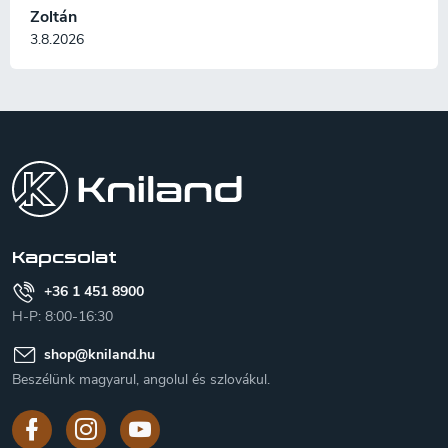
Zoltán
3.8.2026
L
á
b
l
é
c
Kapcsolat
+36 1 451 8900
H-P: 8:00-16:30
shop
@
kniland.hu
Beszélünk magyarul, angolul és szlovákul.