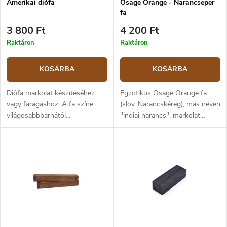
Amerikai diófa
Osage Orange - Narancseper
fa
3 800 Ft
4 200 Ft
Raktáron
Raktáron
KOSÁRBA
KOSÁRBA
Diófa markolat készítéséhez
Egzotikus Osage Orange fa
vagy faragáshoz. A fa színe
(slov. Narancskéreg), más néven
világosabbbarnától
"indiai narancs", markolat
csokoládébarnáig terjedhet,
készítésére vagy faragásra. A fa
sötétebb csíkokkal. A szín néha
Argentínából származik, és
szürke, lila vagy vöröses lehet.
nagy sűrűség jellemzi.