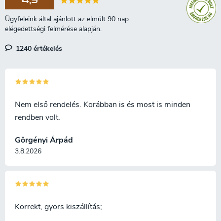
4,9
vas sók és más ásványi
anyagok reakcióba léptek a
fában lévő tanninokkal, és
fokozatosan jellegzetes
sötétbarna, majdnem fekete
1240 értékelés
színt adtak a fának. A fa
alkalmas késnyelek készítésére
vagy faragásra.
Nem első rendelés. Korábban is és most is minden
rendben volt.
Görgényi Árpád
3.8.2026
Korrekt, gyors kiszállítás;