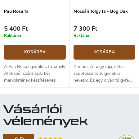
Pau Rosa fa
Mocsári tölgy fa - Bog Oak
5 400 Ft
7 300 Ft
Raktáron
Raktáron
KOSÁRBA
KOSÁRBA
A Pau Rosa egzotikus fa, amely
A mocsári tölgy fája, néha
Afrikából származik, kés
szubfosszilis tölgynek is
markolatának készítéséhez
nevezik. Ez egy olyan tölgyfa
vagy faragáshoz alkalmas. A
fája, amely több száz vagy néha
Pau Rosa nagyon kemény fa,
több ezer éve tőzegmocsárban
ennek ellenére viszonylag
van eltemetve. A mocsár
Vásárlói
egyszerű a feldolgozása.
rendkívül alacsony
oxigéntartalma idővel megvédte
vélemények
a fát a korhadástól, míg az
alatta lévő tőzeg savas
körülményeket biztosított. Itt a