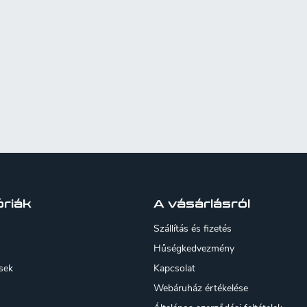
riák
A vásárlásról
Szállítás és fizetés
Hűségkedvezmény
sek
Kapcsolat
Webáruház értékelése