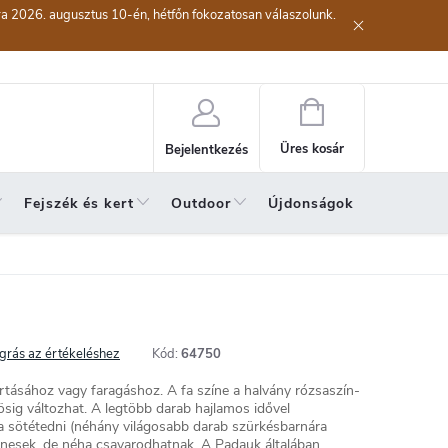
kra 2026. augusztus 10-én, hétfőn fokozatosan válaszolunk.
lési eljárás
Szerződéstől való elállás ( az áru visszaküldése)
A sze
Kosár
Üres kosár
Bejelentkezés
Fejszék és kert
Outdoor
Újdonságok
A hónap 
grás az értékeléshez
Kód:
64750
rtásához vagy faragáshoz. A fa színe a halvány rózsaszín-
sig változhat. A legtöbb darab hajlamos idővel
ra sötétedni (néhány világosabb darab szürkésbarnára
yenesek, de néha csavarodhatnak. A Padauk általában