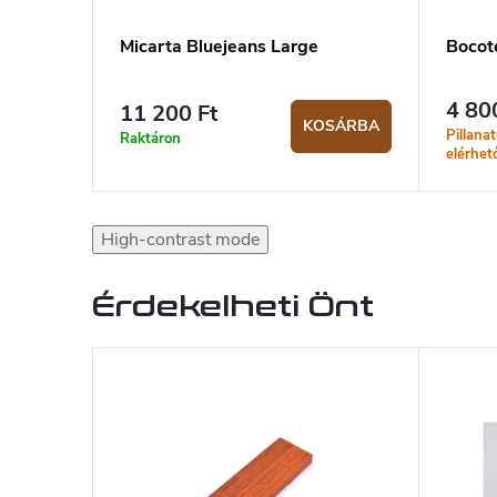
Micarta Bluejeans Large
Bocote
4 80
11 200 Ft
KOSÁRBA
Pillana
Raktáron
elérhet
High-contrast mode
Érdekelheti Önt