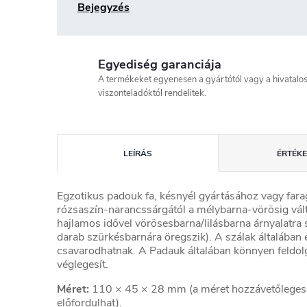
Bejegyzés
Egyediség garanciája
A termékeket egyenesen a gyártótól vagy a hivatalo
viszonteladóktól rendelitek.
LEÍRÁS
ÉRTÉKE
Egzotikus padouk fa, késnyél gyártásához vagy fara
rózsaszín-narancssárgától a mélybarna-vörösig vál
hajlamos idővel vörösesbarna/lilásbarna árnyalatra
darab szürkésbarnára öregszik). A szálak általában
csavarodhatnak. A Padauk általában könnyen feldolg
véglegesít.
Méret:
110 × 45 × 28 mm (a méret hozzávetőleges, 
előfordulhat).