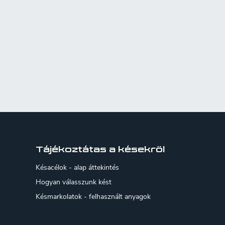
Tájékoztátas a késekröl
Késacélok - alap áttekintés
Hogyan válasszunk kést
Késmarkolatok - felhasznált anyagok