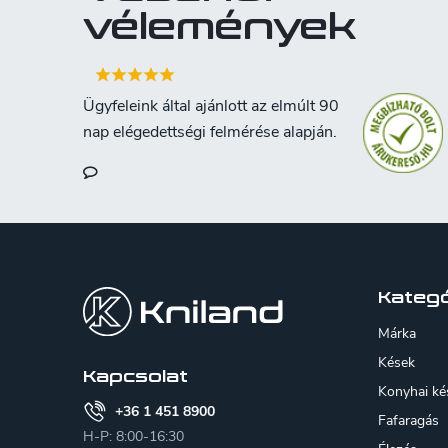
csavarodhatnak. A Padauk általában
vélemények
könnyen feldolgozható, jól ragasztható
és véglegesíthető. A csomag 2 darabot
tartalmaz.
L
á
b
Kategó
l
Márka
é
Kések
Kapcsolat
Konyhai ké
c
+36 1 451 8900
Fafaragás
H-P: 8:00-16:30