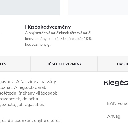
Hűségkedvezmény
s
A regisztrált vásárlóinknak törzsvásárlói
kedvezményeket készítettűnk akár 10%
kedvezményig.
LÉS
HŰSÉGKEDVEZMÉNY
HASON
gáshoz. A fa színe a halvány
Kiegés
tozhat. A legtöbb darab
 sötétedni (néhány világosabb
 egyenesek, de néha
EAN vona
ozható, jól ragaszt és
Anyag
:
és darabonként enyhe eltérés