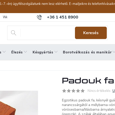
6.-7.-én) ügyfélszolgálatunk nem lesz elérhető. E-mailjeikre és telefonhívásai
+36 1 451 8900
Webáruház értékelése
Általános szerződési feltételek
Panaszkeze
Keresés
s
Élezés
Késgyártás
Borotválkozás és manikűr
Padouk fa
Nincs értékelés
U
Egzotikus padouk fa, késnyél gyá
narancssárgától a mélybarna-vörö
vörösesbarna/lilásbarna árnyalat
öregszik). A szálak általában eg