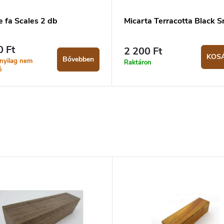
 fa Scales 2 db
Micarta Terracotta Black S
0 Ft
2 200 Ft
KOS
Bővebben
tnyilag nem
Raktáron
ő