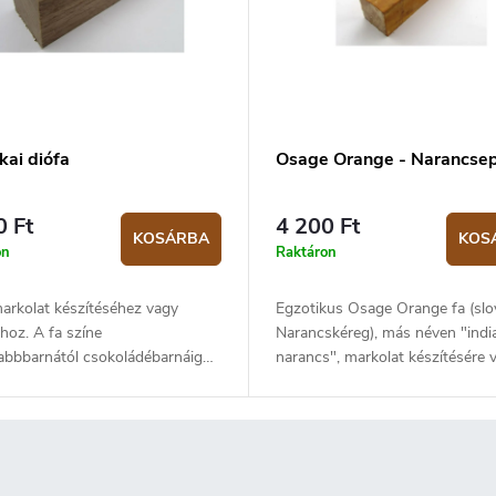
kai diófa
Osage Orange - Narancsep
0 Ft
4 200 Ft
KOSÁRBA
KOS
on
Raktáron
arkolat készítéséhez vagy
Egzotikus Osage Orange fa (slo
hoz. A fa színe
Narancskéreg), más néven "india
sabbbarnától csokoládébarnáig
narancs", markolat készítésére 
et, sötétebb csíkokkal. A szín
faragásra. A fa Argentínából sz
ürke, lila vagy vöröses lehet.
és nagy sűrűség jellemzi.