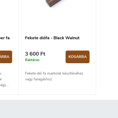
er fa
Fekete diófa - Black Walnut
3 600 Ft
ÁRBA
KOSÁRBA
Raktáron
v.
Fekete dió fa markolat készítéséhez
i
vagy faragáshoz.
vagy
ármazik,