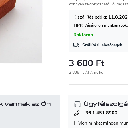
könnyen feldolgozható, jól ragasz
11.8.20
TIPP!
Vásároljon munkanapokon
Raktáron
Szállítási lehetőségek
3 600 Ft
2 835 Ft ÁFA nélkül
Egységár:
k vannak az Ön
Ügyfélszolgá
+36 1 451 8900
Hívjon minket minden mu