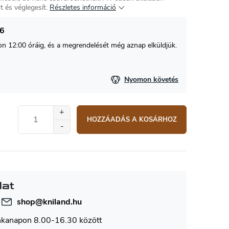
t és véglegesít.
Részletes információ
26
 12:00 óráig, és a megrendelését még aznap elküldjük.
Nyomon követés
HOZZÁADÁS A KOSÁRHOZ
lat
shop
@
kniland.hu
nkanapon 8.00-16.30 között