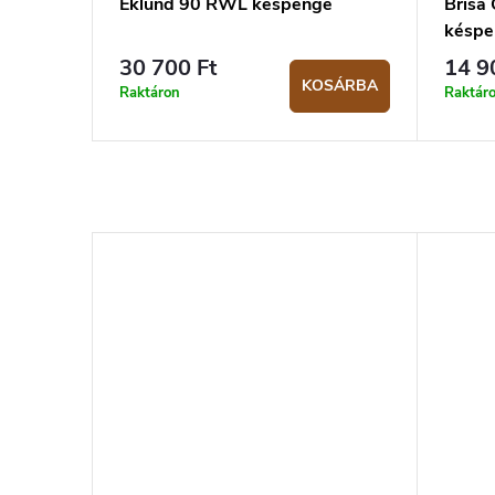
Eklund 90 RWL késpenge
Brisa 
késpe
30 700 Ft
14 9
KOSÁRBA
Raktáron
Raktár