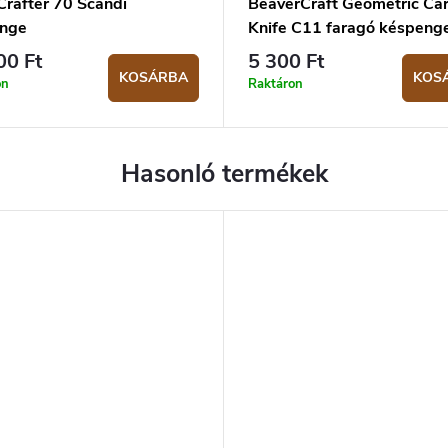
Crafter 70 Scandi
BeaverCraft Geometric Car
nge
Knife C11 faragó késpeng
00 Ft
5 300 Ft
KOSÁRBA
KOS
on
Raktáron