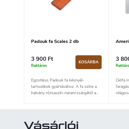
Padouk fa Scales 2 db
Ameri
3 900 Ft
3 80
KOSÁRBA
Raktáron
Raktár
Egzotikus Padouk fa késnyél-
Diófa m
tartozékok gyártásához. A fa színe a
faragás
halvány rózsaszín-narancssárgától a
világo
mélybarna-vörösig változhat. A legtöbb
terjedh
darab idővel vörösesbarna/lila-barna
néha sz
árnyalatúvá válik (néhány világosabb
darab szürkésbarnára öregszik). A
Vásárlói
szálak általában egyenesek, de néha