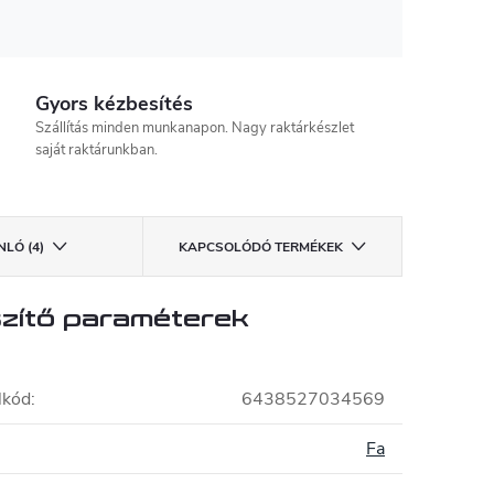
Gyors kézbesítés
Szállítás minden munkanapon. Nagy raktárkészlet
saját raktárunkban.
LÓ (4)
KAPCSOLÓDÓ TERMÉKEK
zítő paraméterek
lkód
:
6438527034569
Fa