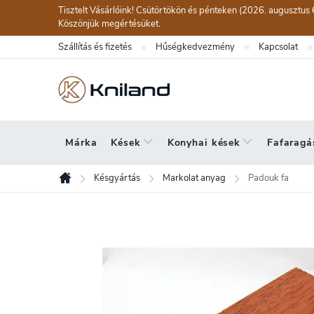
Ugrás
Tisztelt Vásárlóink! Csütörtökön és pénteken (2026. augusztus 
a
Köszönjük megértésüket.
fő
Szállítás és fizetés
Hűségkedvezmény
Kapcsolat
tartalomhoz
Márka
Kések
Konyhai kések
Fafaragá
Késgyártás
Markolat anyag
Padouk fa
Kezdőlap