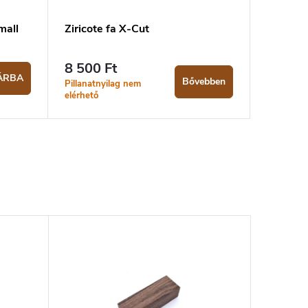
mall
Ziricote fa X-Cut
8 500 Ft
ÁRBA
Bővebben
Pillanatnyilag nem
elérhető