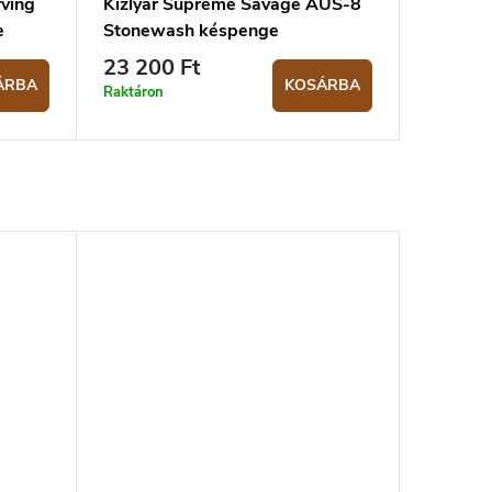
ving
Kizlyar Supreme Savage AUS-8
e
Stonewash késpenge
23 200 Ft
ÁRBA
KOSÁRBA
Raktáron