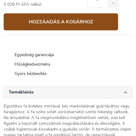
5 039 Ft ÁFA nélkül
Egységár:
HOZZÁADÁS A KOSÁRHOZ
Egyediség garanciája
Hűségkedvezmény
Gyors kézbesítés
Termékleírás
Egzotikus fa érdekes mintával, kés markolatának gyártásához vagy
faragáshoz. A fa színe sötét vörösbarnától szinte feketéig változik,
lila árnyalattal. A fa megmunkálása meglehetősen nehéz, oda kell
figyelni a használt szerszámok megválasztására és élességére. A
szálak hajlamosak kiszakadni a gyalulás során. A természetes olajok
magas tartalma miatt a fa rendkívül tartós, de ragasztásnál