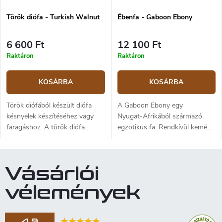
fában lévő tanninokkal, és
Török ​​diófa - Turkish Walnut
Ébenfa - Gaboon Ebony
fokozatosan jellegzetes
sötétbarna, majdnem fekete
színt adtak a fának. A fa
6 600 Ft
12 100 Ft
alkalmas késnyelek készítésére
Raktáron
Raktáron
vagy faragásra.
KOSÁRBA
KOSÁRBA
Török diófából készült diófa
A Gaboon Ebony egy
késnyelek készítéséhez vagy
Nyugat‑Afrikából származó
faragáshoz. A török diófa
egzotikus fa. Rendkívül kemény,
nagyon lassan nő, aminek
sűrű és nehéz fa, nagyon finom
köszönhetően fája gyönyörű
textúrával. A szíjács
szemcsézettséggel, nagy
rózsaszíntől világos
Vásárlói
keménységgel és sűrűséggel
vörösesbarnáig terjedő színű,
rendelkezik. A fa színe a
míg a geszt fekete vagy
vélemények
világosabb barnától a sötétebb
fekete‑barna. A Gaboon Ebony
csíkokkal tarkított
megmunkálása kissé nehézkes,
csokoládébarnáig terjedhet. A
de kiváló fa esztergáláshoz és
4,9