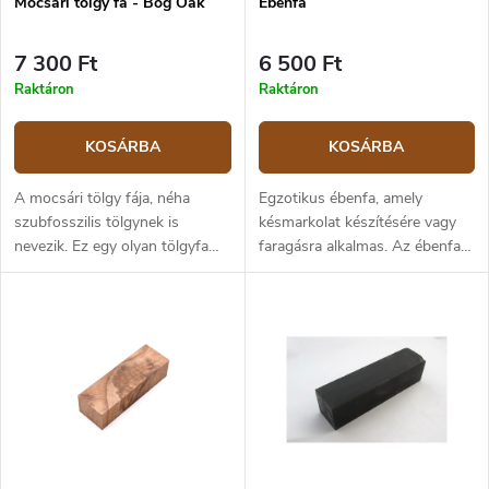
Mocsári tölgy fa - Bog Oak
Ébenfa
7 300 Ft
6 500 Ft
Raktáron
Raktáron
KOSÁRBA
KOSÁRBA
A mocsári tölgy fája, néha
Egzotikus ébenfa, amely
szubfosszilis tölgynek is
késmarkolat készítésére vagy
nevezik. Ez egy olyan tölgyfa
faragásra alkalmas. Az ébenfa
fája, amely több száz vagy néha
rendkívül kemény és nehéz,
több ezer éve tőzegmocsárban
nagy sűrűségű fa. Nagyon
van eltemetve. A mocsár
finom szerkezetű, ugyanakkor
rendkívül alacsony
viszonylag nehezen
oxigéntartalma idővel megvédte
megmunkálható. Magas
a fát a korhadástól, míg az
fényűre polírozható.
alatta lévő tőzeg savas
körülményeket biztosított. Itt a
vas sók és más ásványi
anyagok reakcióba léptek a