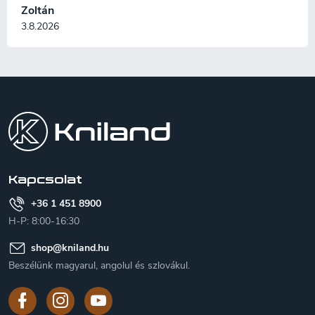
Zoltán
3.8.2026
L
á
b
l
é
c
Kapcsolat
+36 1 451 8900
H-P: 8:00-16:30
shop
@
kniland.hu
Beszélünk magyarul, angolul és szlovákul.