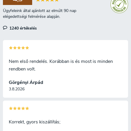
szín néha szürke, lila vagy
faragáshoz, és magas fényűre
vöröses részeket is
polírozható.
tartalmazhat.
1240 értékelés
Nem első rendelés. Korábban is és most is minden
rendben volt.
Görgényi Árpád
3.8.2026
Korrekt, gyors kiszállítás;