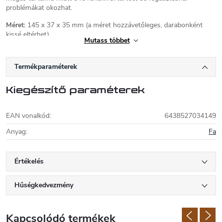
problémákat okozhat.
Méret:
145 x 37 x 35 mm
(a méret hozzávetőleges, darabonként
kissé eltérhet)
Mutass többet
Mivel ez természetes anyag, minden darab eredeti, és kissé eltérhet
a képtől. Ha érdekli a készletünkben található konkrét darabok
Termékparaméterek
fotója, kérjük, vegye fel velünk a kapcsolatot.
Kiegészítő paraméterek
EAN vonalkód
:
6438527034149
Anyag
:
Fa
Értékelés
Hűségkedvezmény
Kapcsolódó termékek