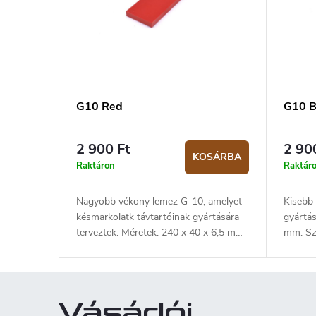
G10 Red
G10 B
2 900 Ft
2 90
KOSÁRBA
Raktáron
Raktár
Nagyobb vékony lemez G-10, amelyet
Kisebb
késmarkolatk távtartóinak gyártására
gyártás
terveztek. Méretek: 240 x 40 x 6,5 mm.
mm. Szí
Szín: piros.
Vásárlói