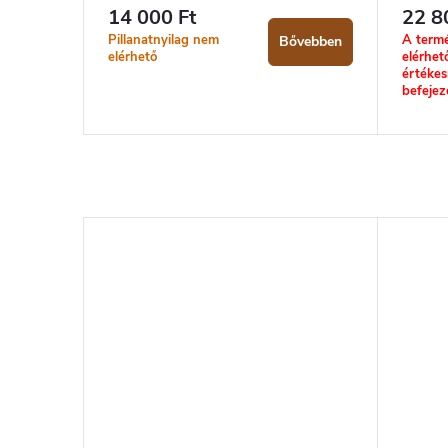
14 000 Ft
22 8
Pillanatnyilag nem
A term
Bővebben
elérhető
elérhet
értékes
befejez