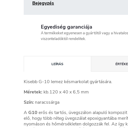
Bejegyzés
Egyediség garanciája
A termékeket egyenesen a gyártótól vagy a hivatalo
viszonteladóktól rendelitek.
LEÍRÁS
ÉRTÉKE
Kisebb G-10 lemez késmarkolat gyártására.
Méretek:
kb.120 x 40 x 6,5 mm
Szín:
naracssárga
A
G10
erős és tartós, üvegszálon alapuló kompozit 
elő, hogy több réteg üvegszálat epoxigyantába merí
nyomáson és hőmérsékleten dolgozzák fel. Az így k