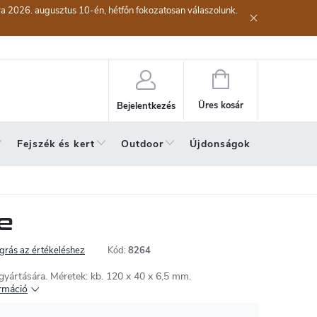
kra 2026. augusztus 10-én, hétfőn fokozatosan válaszolunk.
lési eljárás
Szerződéstől való elállás ( az áru visszaküldése)
A sze
Kosár
Üres kosár
Bejelentkezés
Fejszék és kert
Outdoor
Újdonságok
A hónap 
e
grás az értékeléshez
Kód:
8264
gyártására.
Méretek: kb. 120 x 40 x 6,5 mm.
rmáció