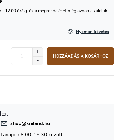
26
 12:00 óráig, és a megrendelését még aznap elküldjük.
Nyomon követés
HOZZÁADÁS A KOSÁRHOZ
lat
shop
@
kniland.hu
nkanapon 8.00-16.30 között