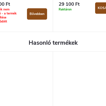
00 Ft
29 100 Ft
KOS
ék nem
Raktáron
ő - a termék
Bővebben
ítése
ődött