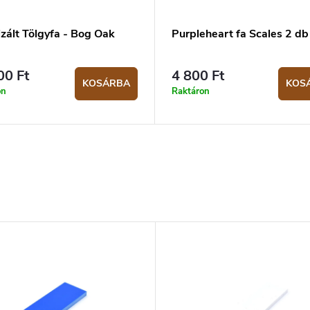
izált Tölgyfa - Bog Oak
Purpleheart fa Scales 2 db
00 Ft
4 800 Ft
KOSÁRBA
KOS
on
Raktáron