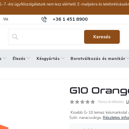
6.-7.-én) ügyfélszolgálatunk nem lesz elérhető. E-mailjeikre és telefonhívásai
+36 1 451 8900
Webáruház értékelése
Általános szerződési feltételek
Panaszkeze
Keresés
s
Élezés
Késgyártás
Borotválkozás és manikűr
G10 Orang
Nincs értékelés
U
Kisebb G-10 lemez késmarkolat 
Szín: naracssárga.
Részletes info