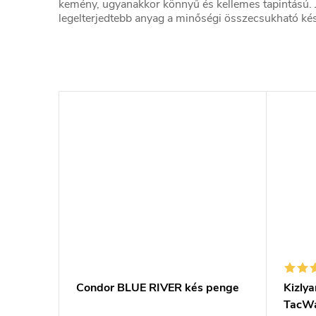
kemény, ugyanakkor könnyű és kellemes tapintású. 
legelterjedtebb anyag a minőségi összecsukható kés
Condor BLUE RIVER kés penge
Kizly
TacWa