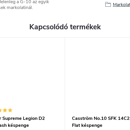
Jelenleg a G-10 az egyik
Markola
ek markolatinál.
Kapcsolódó termékek
ar Supreme Legion D2
Casström No.10 SFK 14C
sh késpenge
Flat késpenge