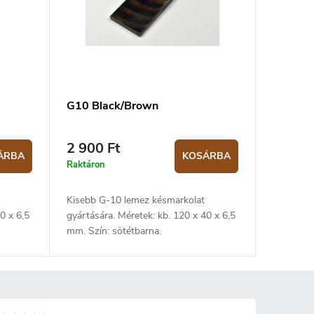
G10 Black/Brown
2 900 Ft
ÁRBA
KOSÁRBA
Raktáron
Kisebb G-10 lemez késmarkolat
0 x 6,5
gyártására. Méretek: kb. 120 x 40 x 6,5
mm. Szín: sötétbarna.