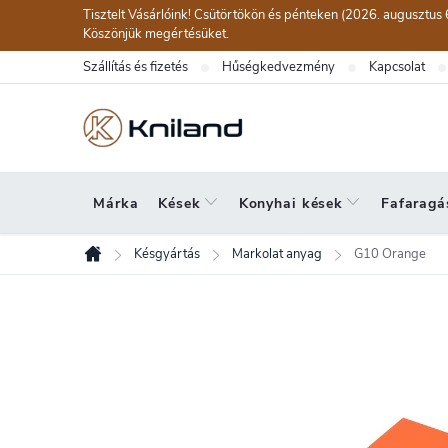
Ugrás
Tisztelt Vásárlóink! Csütörtökön és pénteken (2026. augusztus 
a
Köszönjük megértésüket.
fő
Szállítás és fizetés
Hűségkedvezmény
Kapcsolat
tartalomhoz
Márka
Kések
Konyhai kések
Fafaragá
Késgyártás
Markolat anyag
G10 Orange
Kezdőlap