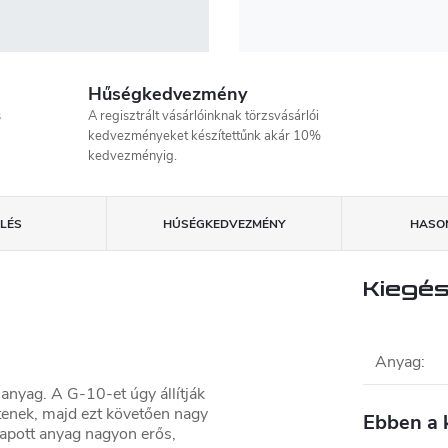
Hűségkedvezmény
s
A regisztrált vásárlóinknak törzsvásárlói
kedvezményeket készítettűnk akár 10%
kedvezményig.
LÉS
HŰSÉGKEDVEZMÉNY
HASON
Kiegés
Anyag
:
anyag. A G-10-et úgy állítják
tenek, majd ezt követően nagy
Ebben a 
apott anyag nagyon erős,