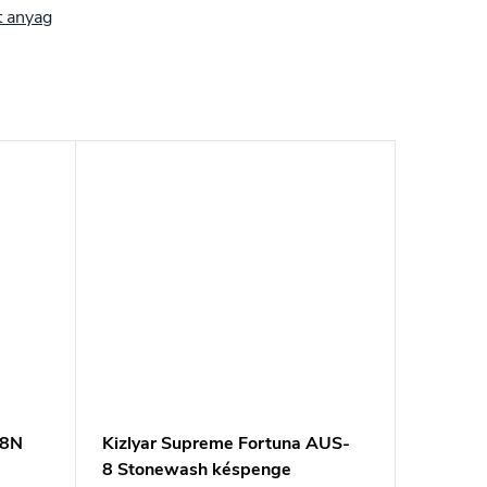
t anyag
28N
Kizlyar Supreme Fortuna AUS-
8 Stonewash késpenge