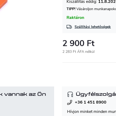
11.8.20
TIPP!
Vásároljon munkanapokon
Raktáron
Szállítási lehetőségek
2 900 Ft
2 283 Ft ÁFA nélkül
Egységár:
k vannak az Ön
Ügyfélszolgá
+36 1 451 8900
Hívjon minket minden mu