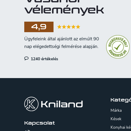
vélemények
4,9
1240 értékelés
L
á
b
Kategó
l
Márka
é
Kések
Kapcsolat
Konyhai ké
c