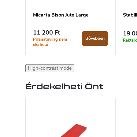
Micarta Bison Jute Large
Stabil
11 200 Ft
19 0
Bővebben
Pillanatnyilag nem
Raktár
elérhető
High-contrast mode
Érdekelheti Önt