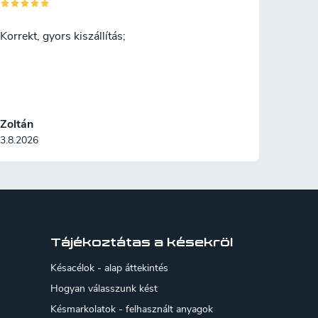
Korrekt, gyors kiszállítás;
Zoltán
3.8.2026
Tájékoztátas a késekröl
Késacélok - alap áttekintés
Hogyan válasszunk kést
Késmarkolatok - felhasznált anyagok