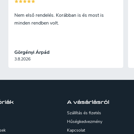
Nem első rendelés. Korábban is és most is
minden rendben volt.
Görgényi Árpád
3.8.2026
riák
A vásárlásról
Szállítás és fizetés
Hűségkedvezmény
sek
Kapcsolat