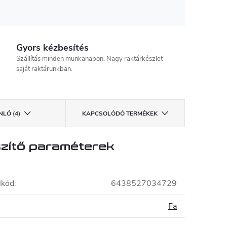
Gyors kézbesítés
Szállítás minden munkanapon. Nagy raktárkészlet
saját raktárunkban.
LÓ (4)
KAPCSOLÓDÓ TERMÉKEK
zítő paraméterek
lkód
:
6438527034729
Fa