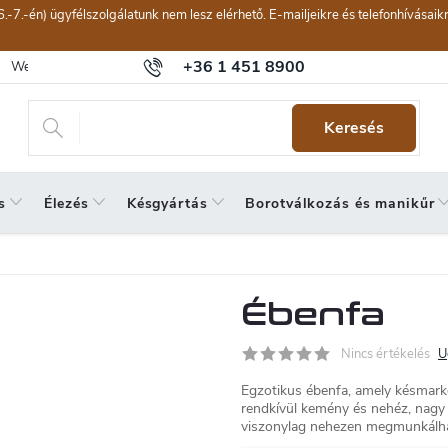
6.-7.-én) ügyfélszolgálatunk nem lesz elérhető. E-mailjeikre és telefonhívásai
+36 1 451 8900
Webáruház értékelése
Általános szerződési feltételek
Panaszkeze
Keresés
s
Élezés
Késgyártás
Borotválkozás és manikűr
Ébenfa
Nincs értékelés
U
Egzotikus ébenfa, amely késmarko
rendkívül kemény és nehéz, nagy
viszonylag nehezen megmunkálha