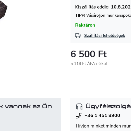
10.8.20
TIPP!
Vásároljon munkanapokon
Raktáron
Szállítási lehetőségek
6 500 Ft
5 118 Ft ÁFA nélkül
Egységár:
k vannak az Ön
Ügyfélszolgá
+36 1 451 8900
Hívjon minket minden mu