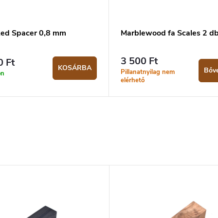
ed Spacer 0,8 mm
Marblewood fa Scales 2 d
3 500 Ft
0 Ft
KOSÁRBA
Bőv
Pillanatnyilag nem
on
elérhető