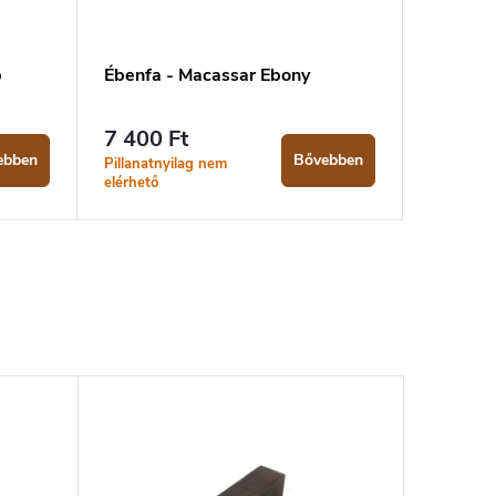
b
Ébenfa - Macassar Ebony
7 400 Ft
ebben
Bővebben
Pillanatnyilag nem
elérhető