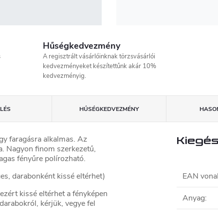
Hűségkedvezmény
s
A regisztrált vásárlóinknak törzsvásárlói
kedvezményeket készítettűnk akár 10%
kedvezményig.
LÉS
HŰSÉGKEDVEZMÉNY
HASON
gy faragásra alkalmas. Az
Kiegés
a. Nagyon finom szerkezetű,
gas fényűre polírozható.
, darabonként kissé eltérhet)
EAN vona
ezért kissé eltérhet a fényképen
Anyag
:
darabokról, kérjük, vegye fel