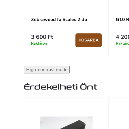
Zebrawood fa Scales 2 db
G10 R
3 600 Ft
4 20
KOSÁRBA
Raktáron
Raktár
High-contrast mode
Érdekelheti Önt