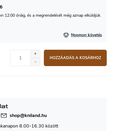
26
 12:00 óráig, és a megrendelését még aznap elküldjük.
Nyomon követés
HOZZÁADÁS A KOSÁRHOZ
lat
shop
@
kniland.hu
nkanapon 8.00-16.30 között