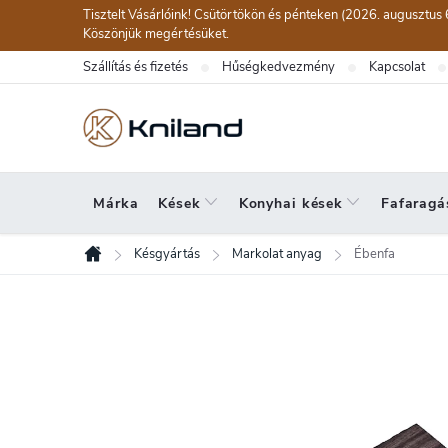
Ugrás
Tisztelt Vásárlóink! Csütörtökön és pénteken (2026. augusztus 
a
Köszönjük megértésüket.
fő
Szállítás és fizetés
Hűségkedvezmény
Kapcsolat
tartalomhoz
Márka
Kések
Konyhai kések
Fafaragá
Késgyártás
Markolat anyag
Ébenfa
Kezdőlap