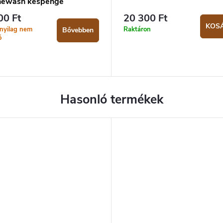
newash késpenge
00 Ft
20 300 Ft
KOS
tnyilag nem
Raktáron
Bővebben
ő