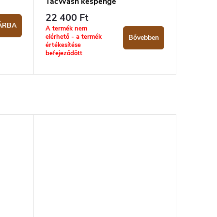
TacWash késpenge
22 400 Ft
ÁRBA
A termék nem
elérhető - a termék
Bővebben
értékesítése
befejeződött