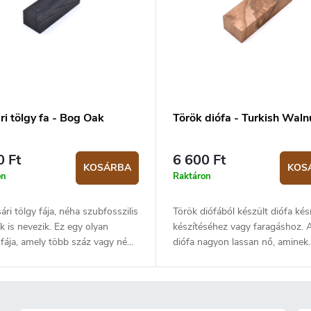
i tölgy fa - Bog Oak
Török ​​diófa - Turkish Waln
0 Ft
6 600 Ft
KOSÁRBA
KOS
on
Raktáron
ri tölgy fája, néha szubfosszilis
Török diófából készült diófa kés
k is nevezik. Ez egy olyan
készítéséhez vagy faragáshoz. 
 fája, amely több száz vagy néha
diófa nagyon lassan nő, aminek
zer éve tőzegmocsárban van
köszönhetően fája gyönyörű
ve. A mocsár rendkívül alacsony
szemcsézettséggel, nagy
artalma idővel megvédte a fát a
keménységgel és sűrűséggel
stól, míg az alatta lévő tőzeg
rendelkezik. A fa színe a világo