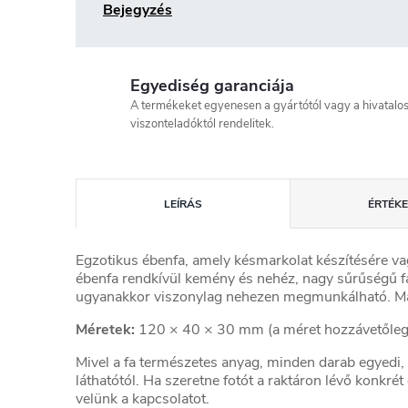
Bejegyzés
Egyediség garanciája
A termékeket egyenesen a gyártótól vagy a hivatalo
viszonteladóktól rendelitek.
LEÍRÁS
ÉRTÉKE
Egzotikus ébenfa, amely késmarkolat készítésére va
ébenfa rendkívül kemény és nehéz, nagy sűrűségű f
ugyanakkor viszonylag nehezen megmunkálható. Ma
Méretek:
120 × 40 × 30 mm (a méret hozzávetőleges
Mivel a fa természetes anyag, minden darab egyedi, 
láthatótól. Ha szeretne fotót a raktáron lévő konkrét 
velünk a kapcsolatot.