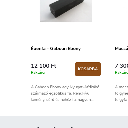
Ébenfa - Gaboon Ebony
Mocsár
12 100 Ft
7 30
KOSÁRBA
Raktáron
Raktár
A Gaboon Ebony egy Nyugat‑Afrikából
A mocsá
származó egzotikus fa. Rendkívül
tölgyne
kemény, sűrű és nehéz fa, nagyon
tölgyfa
finom textúrával. A szíjács rózsaszíntől
több e
világos vörösesbarnáig terjedő színű,
eltemet
míg a geszt fekete vagy fekete‑barna.
oxigént
A Gaboon Ebony megmunkálása kissé
korhadá