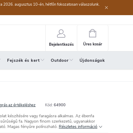
kra 2026. augusztus 10-én, hétfőn fokozatosan válaszolunk.
lési eljárás
Szerződéstől való elállás ( az áru visszaküldése)
A sze
Kosár
Üres kosár
Bejelentkezés
Fejszék és kert
Outdoor
Újdonságok
A hónap 
grás az értékeléshez
Kód:
64900
lat készítésére vagy faragásra alkalmas. Az ébenfa
 sűrűségű fa. Nagyon finom szerkezetű, ugyanakkor
tó. Magas fényűre polírozható.
Részletes információ