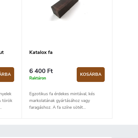
ut
Katalox fa
6 400 Ft
ÁRBA
KOSÁRBA
Raktáron
nyelek
Egzotikus fa érdekes mintával, kés
A török
markolatának gyártásához vagy
faragáshoz. A fa színe sötét
vörösbarnától szinte feketéig változik,
lila árnyalattal. A fa megmunkálása
meglehetősen nehéz, oda kell figyelni a
sabb
használt szerszámok megválasztására