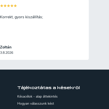
kított
és élességére. A szálak hajlamosak
zín
kiszakadni a gyalulás során. A
észeket
természetes olajok magas tartalma
Korrekt, gyors kiszállítás;
miatt a fa rendkívül tartós, de
ragasztásnál problémákat okozhat.
Zoltán
3.8.2026
Tájékoztátas a késekröl
Késacélok - alap áttekintés
Hogyan válasszunk kést