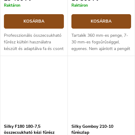
Raktáron
Raktáron
KOSÁRBA
KOSÁRBA
Professzionális összecsukható
Tartalék 360 mm-es penge, 7-
fűrész kültéri használatra
30 mm-es fogsűrűséggel,
készült és adaptálva fa és csont
egyenes. Nem ajánlott a pengét
vágására. Különösen alkalmas a
a különböző Pocketboy,
kertben és a fák ápolására és
Gomboy és Bigboy
karbantartására, ez a...
termékcsaládok között keverni,
a pengék hossza eltérő.
Silky F180 180-7,5
Silky Gomboy 210-10
összecsukható kézi fűrész
fűrészlap