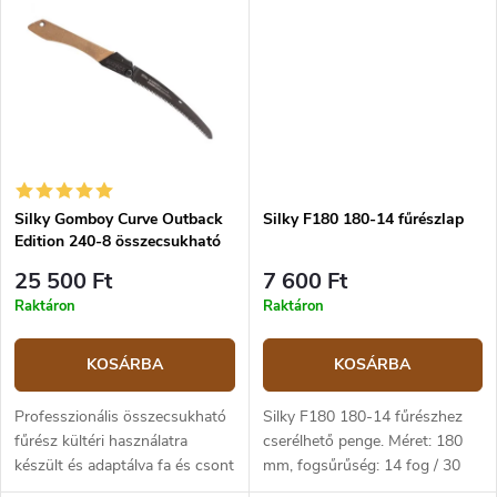
karbantartására. A króm...
használatra készült és
adaptálva. Kompakt, 180 mm-
es...
Silky Gomboy Curve Outback
Silky F180 180-14 fűrészlap
Edition 240-8 összecsukható
kézi fűrész
25 500 Ft
7 600 Ft
Raktáron
Raktáron
KOSÁRBA
KOSÁRBA
Professzionális összecsukható
Silky F180 180-14 fűrészhez
fűrész kültéri használatra
cserélhető penge. Méret: 180
készült és adaptálva fa és csont
mm, fogsűrűség: 14 fog / 30
vágására. Különösen alkalmas
mm.