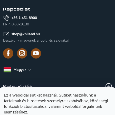
c
Kapcsolat
+36 1 451 8900
H-P: 8:00-16:30
shop
@
kniland.hu
Beszélünk magyarul, angolul és szlovákul.
Magyar
Kategóriák
Ez a weboldal sütiket használ. Sütiket használunk a
tartalmak és hirdetések személyre szabásához, közösségi
A vásárlásról
funkciók biztosításához, valamint weboldalforgalmunk
elemzéséhez.