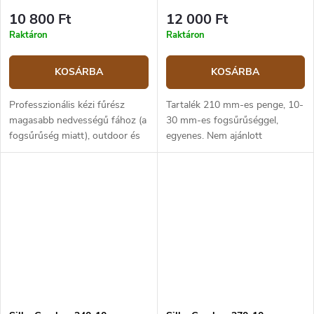
10 800 Ft
12 000 Ft
Raktáron
Raktáron
KOSÁRBA
KOSÁRBA
Professzionális kézi fűrész
Tartalék 210 mm-es penge, 10-
magasabb nedvességű fához (a
30 mm-es fogsűrűséggel,
fogsűrűség miatt), outdoor és
egyenes. Nem ajánlott
bushcraft használatra készült
összetéveszteni a pengét a
és adaptálva. Kompakt, 180
különböző Pocketboy, Gomboy
mm-es pengehosszának,
és Bigboy termékcsaládok
alacsony,...
között, a pengék...