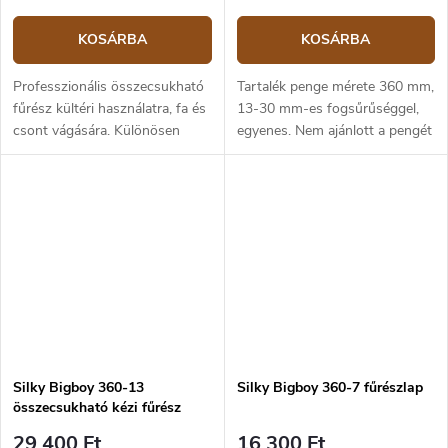
KOSÁRBA
KOSÁRBA
Professzionális összecsukható
Tartalék penge mérete 360 ​​mm,
fűrész kültéri használatra, fa és
13-30 mm-es fogsűrűséggel,
csont vágására. Különösen
egyenes. Nem ajánlott a pengét
alkalmas kempingezésre és
a különböző Pocketboy,
vadászatra. Az ívelt penge
Gomboy és Bigboy
kényelmes és hatékony
termékcsaládok között keverni,
fűrészelést...
a pengék hossza...
Silky Bigboy 360-13
Silky Bigboy 360-7 fűrészlap
összecsukható kézi fűrész
29 400 Ft
16 300 Ft