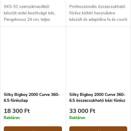
SKS-51 szerszámacélból
Professzionális összecsukható
készült erdei bozótvágó kés.
fűrész kültéri használatra
Pengehossz 24 cm, teljes
készült és adaptálva fa és csont
hossza 46 cm. Súly 730 g.
vágására. Különösen alkalmas a
kertbe, a fák ápolására és
karbantartására az ívelt...
Silky Bigboy 2000 Curve 360-
Silky Bigboy 2000 Curve 360-
6.5 fűrészlap
6.5 összecsukható kézi fűrész
18 300 Ft
33 000 Ft
Raktáron
Raktáron