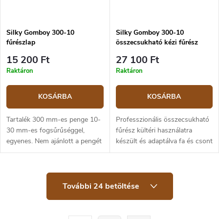
Silky Gomboy 300-10
Silky Gomboy 300-10
fűrészlap
összecsukható kézi fűrész
15 200 Ft
27 100 Ft
Raktáron
Raktáron
KOSÁRBA
KOSÁRBA
Tartalék 300 mm-es penge 10-
Professzionális összecsukható
30 mm-es fogsűrűséggel,
fűrész kültéri használatra
egyenes. Nem ajánlott a pengét
készült és adaptálva fa és csont
a különböző Pocketboy,
vágására. Különösen alkalmas
Gomboy és Bigboy
kempingezésre, vadászatra,
termékcsaládok között keverni,
kertészkedésre és faápolásra
L
a pengék hossza eltérő.
és...
További 24 betöltése
i
s
t
a