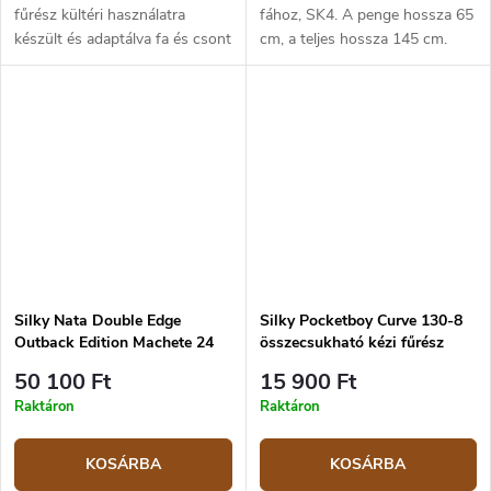
fűrész kültéri használatra
fához, SK4. A penge hossza 65
készült és adaptálva fa és csont
cm, a teljes hossza 145 cm.
vágására. Különösen alkalmas
Markolat gumi anyagból.
kempingezésre, kerti
vadászatra, valamint fák
ápolására és...
Silky Nata Double Edge
Silky Pocketboy Curve 130-8
Outback Edition Machete 24
összecsukható kézi fűrész
cm
50 100 Ft
15 900 Ft
Raktáron
Raktáron
KOSÁRBA
KOSÁRBA