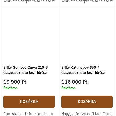
készült és adaptálva fa és csont
készült és adaptálva fa és csont
vágására. Különösen alkalmas
vágására. Különösen alkalmas
kempingezésre, vadászatra,
kempingezésre, vadászatra,
kertészkedésre és faápolásra
kertészkedésre és faápolásra
és...
és...
Silky Gomboy Curve 210-8
Silky Katanaboy 650-4
összecsukható kézi fűrész
összecsukható kézi fűrész
19 900 Ft
116 000 Ft
Raktáron
Raktáron
KOSÁRBA
KOSÁRBA
Professzionális összecsukható
Nagy japán szénacél kézi fűrész