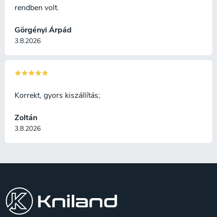
rendben volt.
Görgényi Árpád
3.8.2026
Korrekt, gyors kiszállítás;
Zoltán
3.8.2026
L
á
b
l
é