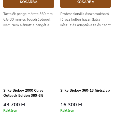
KOSÁRBA
KOSÁRBA
Tartalék penge mérete 360 ​​mm,
Professzionális összecsukható
6,5-30 mm-es fogsűrűséggel,
fűrész kültéri használatra
ívelt. Nem ajánlott a pengét a
készült és adaptálva fa és csont
különböző Pocketboy, Gomboy
vágására. Különösen alkalmas
és Bigboy termékcsaládok
arboristák és erdészek számára
között keverni, a pengék
fák ápolására és...
hossza...
Silky Bigboy 2000 Curve
Silky Bigboy 360-13 fűrészlap
Outback Edition 360-6.5
összecsukható kézi fűrész
43 700 Ft
16 300 Ft
Raktáron
Raktáron