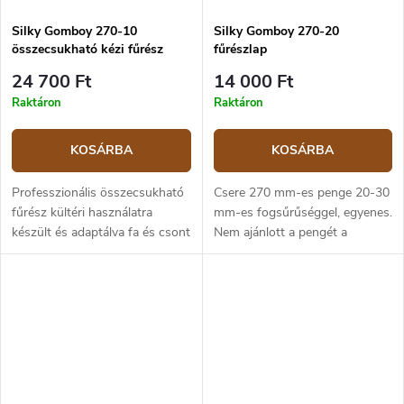
Silky Gomboy 270-10
Silky Gomboy 270-20
összecsukható kézi fűrész
fűrészlap
24 700 Ft
14 000 Ft
Raktáron
Raktáron
KOSÁRBA
KOSÁRBA
Professzionális összecsukható
Csere 270 mm-es penge 20-30
fűrész kültéri használatra
mm-es fogsűrűséggel, egyenes.
készült és adaptálva fa és csont
Nem ajánlott a pengét a
vágására. Különösen alkalmas a
különböző Pocketboy, Gomboy
kertben és a fák ápolására és
és Bigboy termékcsaládok
karbantartására. A króm...
között keverni, a pengék
hossza eltérő.