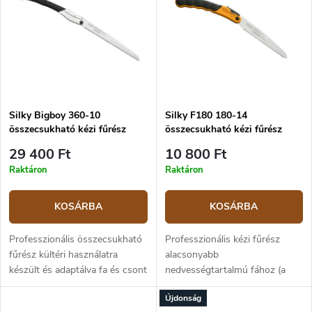
e
m
k
é
ABC szerint
r
k
e
e
n
k
d
l
e
i
z
Silky Bigboy 360-10
Silky F180 180-14
s
összecsukható kézi fűrész
összecsukható kézi fűrész
é
t
s
á
29 400 Ft
10 800 Ft
e
j
Raktáron
Raktáron
a
KOSÁRBA
KOSÁRBA
Professzionális összecsukható
Professzionális kézi fűrész
fűrész kültéri használatra
alacsonyabb
készült és adaptálva fa és csont
nedvességtartalmú fához (a
vágására. Különösen alkalmas a
fogsűrűségnek köszönhetően),
Újdonság
kertben és a fák ápolására és
outdoor és bushcraft