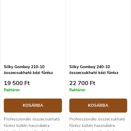
kempingezésre és vadászatra,
melyhez a penge hossza 240...
Silky Gomboy 210-10
Silky Gomboy 240-10
összecsukható kézi fűrész
összecsukható kézi fűrész
19 500 Ft
22 700 Ft
Raktáron
Raktáron
KOSÁRBA
KOSÁRBA
Professzionális összecsukható
Professzionális összecsukható
fűrész kültéri használatra
fűrész kültéri használatra