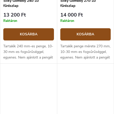
Silky Gomboy 240-10
Silky Gomboy 270-10
fűrészlap
fűrészlap
13 200 Ft
14 000 Ft
Raktáron
Raktáron
KOSÁRBA
KOSÁRBA
Tartalék 240 mm-es penge, 10-
Tartalék penge mérete 270 mm,
30 mm-es fogsűrűséggel,
10-30 mm-es fogsűrűséggel,
egyenes. Nem ajánlott a pengét
egyenes. Nem ajánlott a pengét
a különböző Pocketboy,
a különböző Pocketboy,
Gomboy és Bigboy
Gomboy és Bigboy
termékcsaládok között keverni,
termékcsaládok között keverni,
a pengék hossza eltérő.
a pengék hossza...