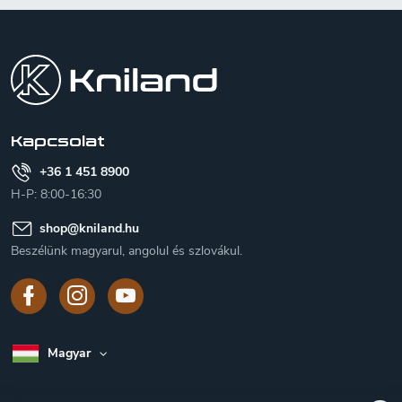
L
á
b
l
é
c
Kapcsolat
+36 1 451 8900
H-P: 8:00-16:30
shop
@
kniland.hu
Beszélünk magyarul, angolul és szlovákul.
Magyar