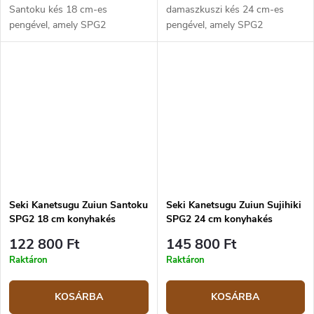
Santoku kés 18 cm-es
damaszkuszi kés 24 cm-es
pengével, amely SPG2
pengével, amely SPG2
poracélból készült.
poracélból készült.
Seki Kanetsugu Zuiun Santoku
Seki Kanetsugu Zuiun Sujihiki
SPG2 18 cm konyhakés
SPG2 24 cm konyhakés
122 800 Ft
145 800 Ft
Raktáron
Raktáron
KOSÁRBA
KOSÁRBA