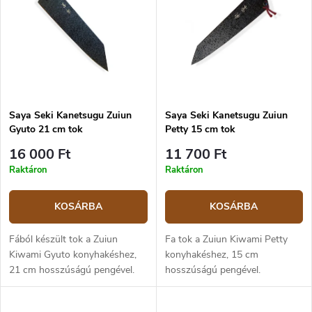
e
m
k
é
ABC szerint
r
k
e
e
n
k
d
l
e
i
z
Saya Seki Kanetsugu Zuiun
Saya Seki Kanetsugu Zuiun
s
Gyuto 21 cm tok
Petty 15 cm tok
é
t
s
á
16 000 Ft
11 700 Ft
e
j
Raktáron
Raktáron
a
KOSÁRBA
KOSÁRBA
Fából készült tok a Zuiun
Fa tok a Zuiun Kiwami Petty
Kiwami Gyuto konyhakéshez,
konyhakéshez, 15 cm
21 cm hosszúságú pengével.
hosszúságú pengével.