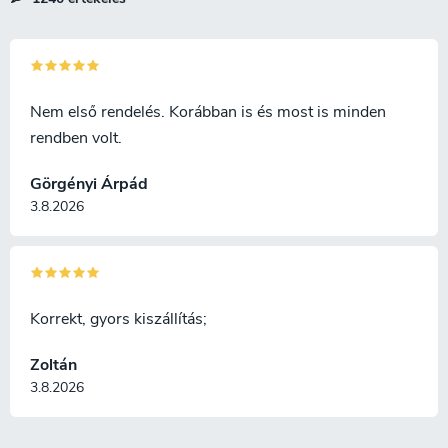
e
l
e
m
e
i
Nem első rendelés. Korábban is és most is minden
rendben volt.
Görgényi Árpád
3.8.2026
Korrekt, gyors kiszállítás;
Zoltán
3.8.2026