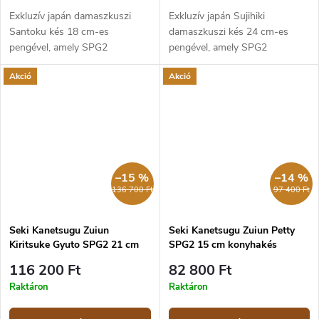
Exkluzív japán damaszkuszi
Exkluzív japán Sujihiki
Santoku kés 18 cm-es
damaszkuszi kés 24 cm-es
pengével, amely SPG2
pengével, amely SPG2
poracélból készült.
poracélból készült.
Akció
Akció
–15 %
–14 %
136 700 Ft
97 400 Ft
Seki Kanetsugu Zuiun
Seki Kanetsugu Zuiun Petty
Kiritsuke Gyuto SPG2 21 cm
SPG2 15 cm konyhakés
konyhakés
116 200 Ft
82 800 Ft
Raktáron
Raktáron