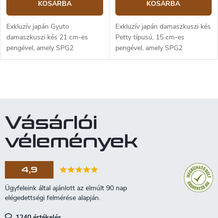
KOSÁRBA
KOSÁRBA
Exkluzív japán Gyuto
Exkluzív japán damaszkuszi kés
damaszkuszi kés 21 cm-es
Petty típusú, 15 cm-es
pengével, amely SPG2
pengével, amely SPG2
poracélból készült.
poracélból készült.
L
i
s
t
Vásárlói
a
i
vélemények
r
á
n
4,9
y
í
t
á
s
1240 értékelés