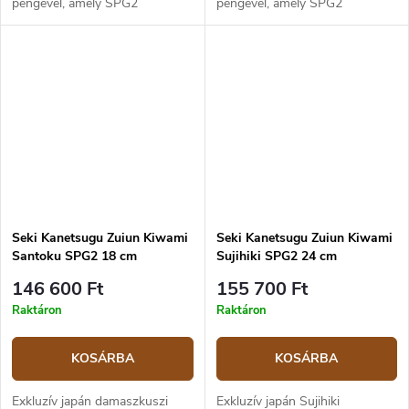
pengével, amely SPG2
pengével, amely SPG2
poracélból készült.
poracélból készült.
Seki Kanetsugu Zuiun Kiwami
Seki Kanetsugu Zuiun Kiwami
Santoku SPG2 18 cm
Sujihiki SPG2 24 cm
konyhakés
konyhakés
146 600 Ft
155 700 Ft
Raktáron
Raktáron
KOSÁRBA
KOSÁRBA
Exkluzív japán damaszkuszi
Exkluzív japán Sujihiki