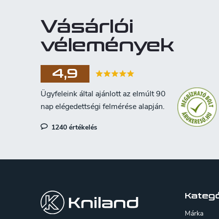
Vásárlói
vélemények
4,9
1240 értékelés
L
á
b
Kategó
l
Márka