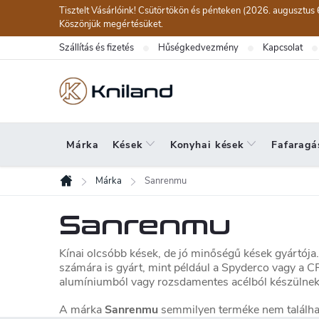
Ugrás
Tisztelt Vásárlóink! Csütörtökön és pénteken (2026. augusztus 
a
Köszönjük megértésüket.
fő
Szállítás és fizetés
Hűségkedvezmény
Kapcsolat
tartalomhoz
Márka
Kések
Konyhai kések
Fafaragá
Márka
Sanrenmu
Kezdőlap
Sanrenmu
Kínai olcsóbb kések, de jó minőségű kések gyártój
számára is gyárt, mint például a Spyderco vagy a 
alumíniumból vagy rozsdamentes acélból készülnek
A márka
Sanrenmu
semmilyen terméke nem találhat