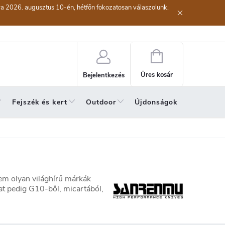
kra 2026. augusztus 10-én, hétfőn fokozatosan válaszolunk.
lési eljárás
Szerződéstől való elállás ( az áru visszaküldése)
A sze
Kosár
Üres kosár
Bejelentkezés
Fejszék és kert
Outdoor
Újdonságok
A hónap 
em olyan világhírű márkák
t pedig G10-ből, micartából,