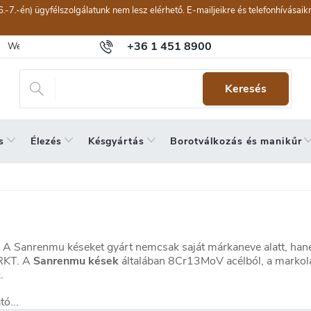
6.-7.-én) ügyfélszolgálatunk nem lesz elérhető. E-mailjeikre és telefonhívásai
+36 1 451 8900
Webáruház értékelése
Általános szerződési feltételek
Panaszkeze
Keresés
s
Élezés
Késgyártás
Borotválkozás és manikűr
a. A Sanrenmu késeket gyárt nemcsak saját márkaneve alatt, han
CRKT. A
Sanrenmu kések
általában 8Cr13MoV acélból, a markola
.
ó...