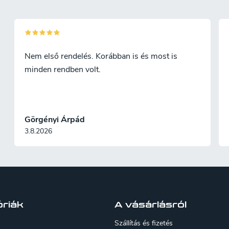
Nem első rendelés. Korábban is és most is
minden rendben volt.
Görgényi Árpád
3.8.2026
riák
A vásárlásról
Szállítás és fizetés