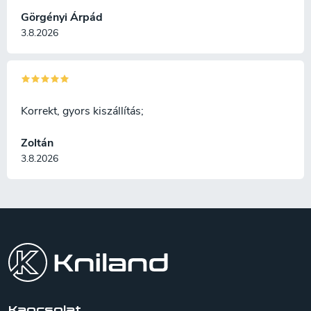
Görgényi Árpád
3.8.2026
Korrekt, gyors kiszállítás;
Zoltán
3.8.2026
L
á
b
l
é
c
Kapcsolat