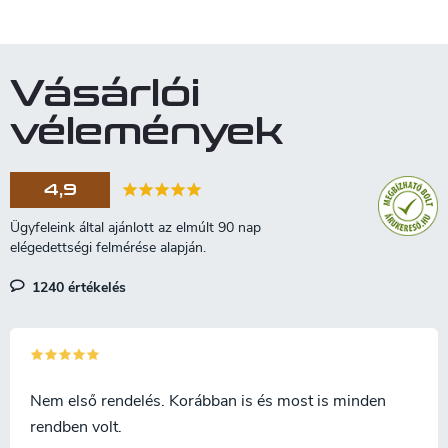
támaszkodnak munkájuk során.
L
Az állítható...
i
s
t
Vásárlói
a
i
vélemények
r
á
n
4,9
y
í
t
á
s
1240 értékelés
e
l
e
m
e
i
Nem első rendelés. Korábban is és most is minden
rendben volt.