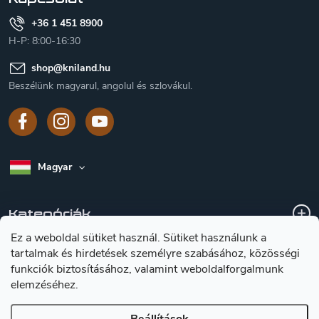
+36 1 451 8900
H-P: 8:00-16:30
shop
@
kniland.hu
Beszélünk magyarul, angolul és szlovákul.
Magyar
Kategóriák
Ez a weboldal sütiket használ. Sütiket használunk a
tartalmak és hirdetések személyre szabásához, közösségi
A vásárlásról
funkciók biztosításához, valamint weboldalforgalmunk
elemzéséhez.
Tájékoztátas a késekröl