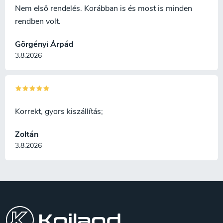
i
Nem első rendelés. Korábban is és most is minden
rendben volt.
Görgényi Árpád
3.8.2026
Korrekt, gyors kiszállítás;
Zoltán
3.8.2026
L
á
b
l