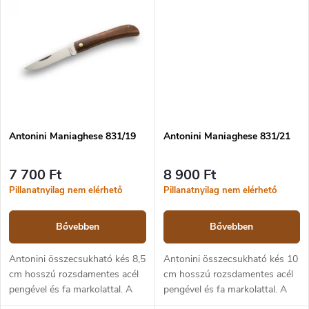
hagyományos olasz kés.
Caltagirone egy hagyományos
olasz kés.
Antonini Maniaghese 831/19
Antonini Maniaghese 831/21
7 700 Ft
8 900 Ft
Pillanatnyilag nem elérhető
Pillanatnyilag nem elérhető
Bővebben
Bővebben
Antonini összecsukható kés 8,5
Antonini összecsukható kés 10
cm hosszú rozsdamentes acél
cm hosszú rozsdamentes acél
pengével és fa markolattal. A
pengével és fa markolattal. A
kést slipjoint típusú biztosíték
kést slipjoint típusú biztosíték