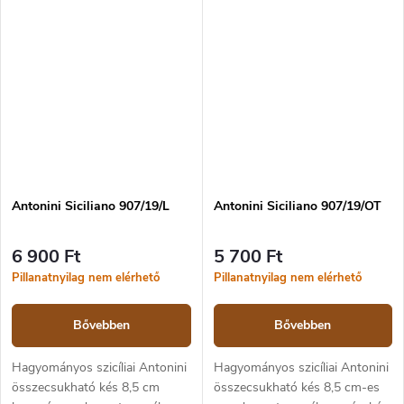
rögzíti. A késnek ez a formája
rögzíti. A késnek ez a formája
Maniago város környékére...
Maniago város környékére...
Antonini Siciliano 907/19/L
Antonini Siciliano 907/19/OT
6 900 Ft
5 700 Ft
Pillanatnyilag nem elérhető
Pillanatnyilag nem elérhető
Bővebben
Bővebben
Hagyományos szicíliai Antonini
Hagyományos szicíliai Antonini
összecsukható kés 8,5 cm
összecsukható kés 8,5 cm-es