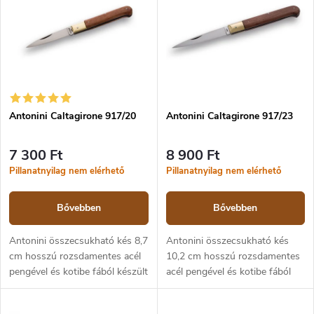
e
m
k
é
ABC szerint
r
k
e
e
n
k
d
l
e
i
z
Antonini Caltagirone 917/20
Antonini Caltagirone 917/23
s
é
t
s
á
7 300 Ft
8 900 Ft
e
j
Pillanatnyilag nem elérhető
Pillanatnyilag nem elérhető
a
Bővebben
Bővebben
Antonini összecsukható kés 8,7
Antonini összecsukható kés
cm hosszú rozsdamentes acél
10,2 cm hosszú rozsdamentes
pengével és kotibe fából készült
acél pengével és kotibe fából
markolattal. Slipjoint biztosíték.
készült markolattal. Slipjoint
Az Antonini Caltagirone egy
biztosíték. Az Antonini