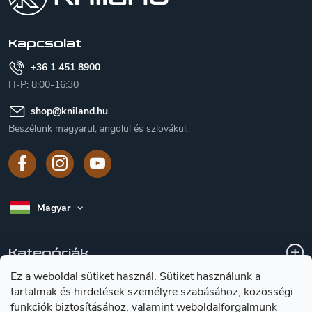
é
c
Kapcsolat
+36 1 451 8900
H-P: 8:00-16:30
shop
@
kniland.hu
Beszélünk magyarul, angolul és szlovákul.
Magyar
Kategóriák
Ez a weboldal sütiket használ. Sütiket használunk a
tartalmak és hirdetések személyre szabásához, közösségi
A vásárlásról
funkciók biztosításához, valamint weboldalforgalmunk