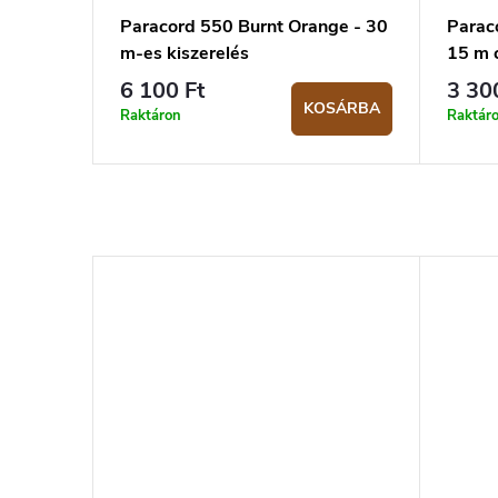
Paracord 550 Burnt Orange - 30
Paraco
m-es kiszerelés
15 m 
6 100 Ft
3 30
KOSÁRBA
Raktáron
Raktár