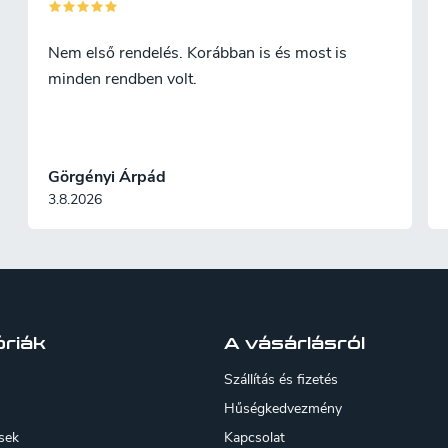
Nem első rendelés. Korábban is és most is
minden rendben volt.
Görgényi Árpád
3.8.2026
riák
A vásárlásról
Szállítás és fizetés
Hűségkedvezmény
sek
Kapcsolat