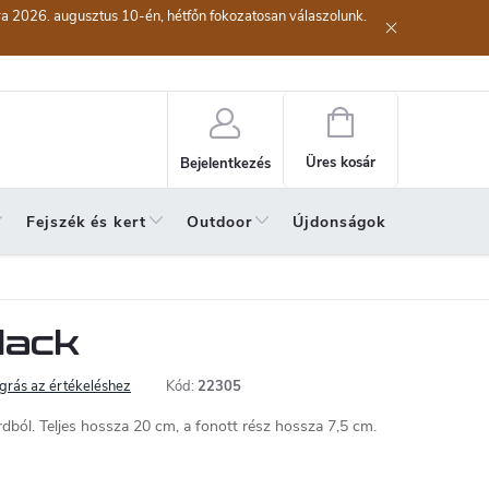
kra 2026. augusztus 10-én, hétfőn fokozatosan válaszolunk.
lési eljárás
Szerződéstől való elállás ( az áru visszaküldése)
A sze
Kosár
Üres kosár
Bejelentkezés
Fejszék és kert
Outdoor
Újdonságok
A hónap 
lack
grás az értékeléshez
Kód:
22305
dból. Teljes hossza 20 cm, a fonott rész hossza 7,5 cm.