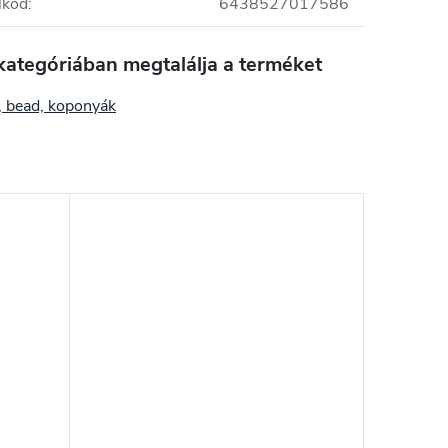
lkód
:
6438527017586
kategóriában megtalálja a terméket
, bead, koponyák