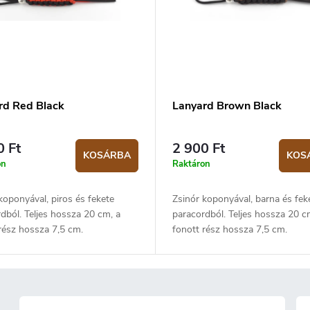
rd Red Black
Lanyard Brown Black
0 Ft
2 900 Ft
KOSÁRBA
KOS
on
Raktáron
koponyával, piros és fekete
Zsinór koponyával, barna és fek
dból. Teljes hossza 20 cm, a
paracordból. Teljes hossza 20 c
rész hossza 7,5 cm.
fonott rész hossza 7,5 cm.