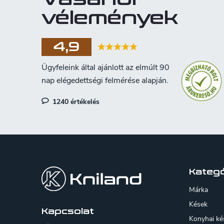
vélemények
4,9
1240 értékelés
L
á
b
Kategó
l
Márka
é
Kések
Kapcsolat
Konyhai ké