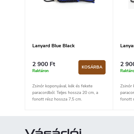
Lanyard Blue Black
Lanya
2 900 Ft
2 90
KOSÁRBA
Raktáron
Raktár
Zsinór koponyával, kék és fekete
Zsinór 
paracordból. Teljes hossza 20 cm, a
paracor
fonott rész hossza 7,5 cm.
fonott 
Vásárlói