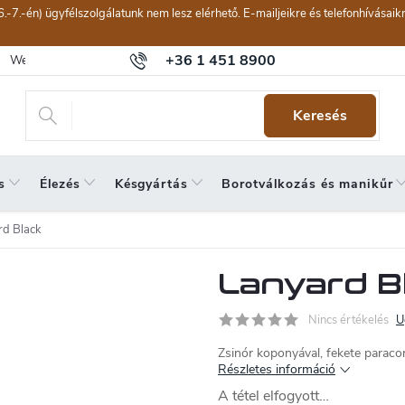
6.-7.-én) ügyfélszolgálatunk nem lesz elérhető. E-mailjeikre és telefonhívásai
+36 1 451 8900
Webáruház értékelése
Általános szerződési feltételek
Panaszkeze
Keresés
s
Élezés
Késgyártás
Borotválkozás és manikűr
rd Black
Lanyard B
Nincs értékelés
U
Zsinór koponyával, fekete paracor
Részletes információ
A tétel elfogyott…