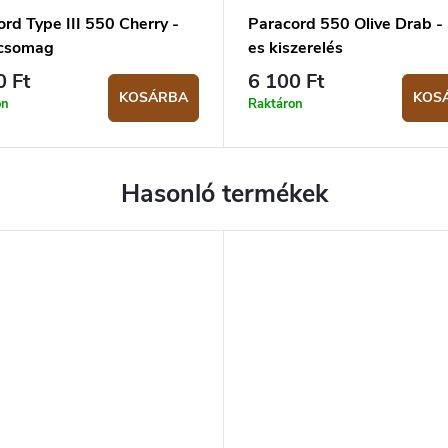
rd Type III 550 Cherry -
Paracord 550 Olive Drab -
csomag
es kiszerelés
0 Ft
6 100 Ft
KOSÁRBA
KOS
on
Raktáron