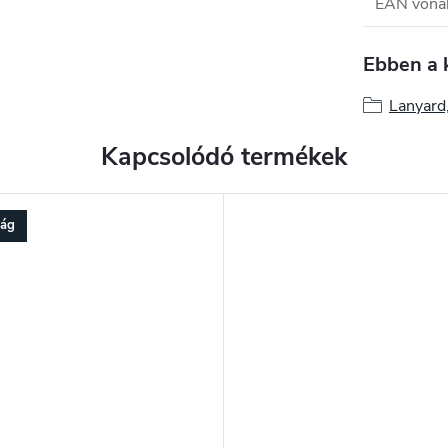
EAN vona
Ebben a 
Lanyard
Kapcsolódó termékek
ság