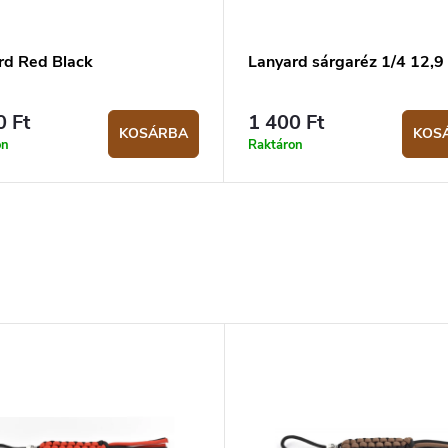
rd Red Black
Lanyard sárgaréz 1/4 12,
0 Ft
1 400 Ft
KOSÁRBA
KOS
on
Raktáron