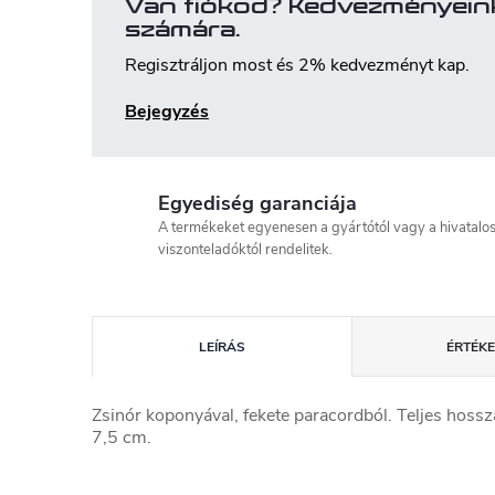
Van fiókod? Kedvezményein
számára.
Regisztráljon most és 2% kedvezményt kap.
Bejegyzés
Egyediség garanciája
A termékeket egyenesen a gyártótól vagy a hivatalo
viszonteladóktól rendelitek.
LEÍRÁS
ÉRTÉKE
Zsinór koponyával, fekete paracordból. Teljes hossz
7,5 cm.