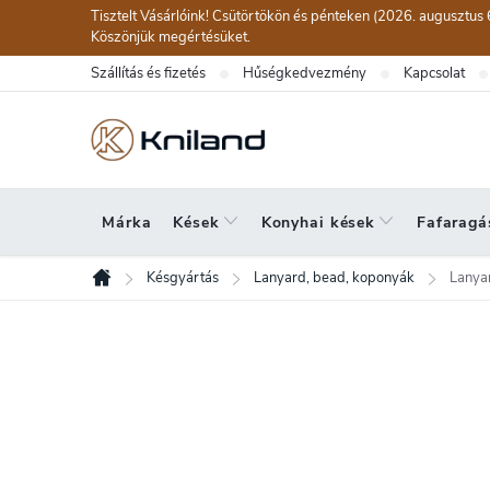
Ugrás
Tisztelt Vásárlóink! Csütörtökön és pénteken (2026. augusztus 
a
Köszönjük megértésüket.
fő
Szállítás és fizetés
Hűségkedvezmény
Kapcsolat
tartalomhoz
Márka
Kések
Konyhai kések
Fafaragá
Késgyártás
Lanyard, bead, koponyák
Lanya
Kezdőlap