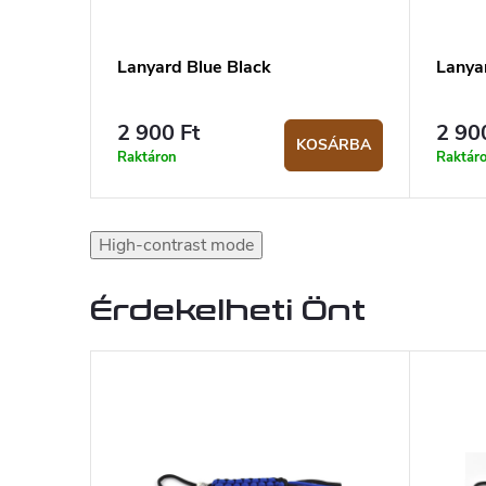
Lanyard Blue Black
Lanya
2 900 Ft
2 90
KOSÁRBA
Raktáron
Raktár
High-contrast mode
Érdekelheti Önt