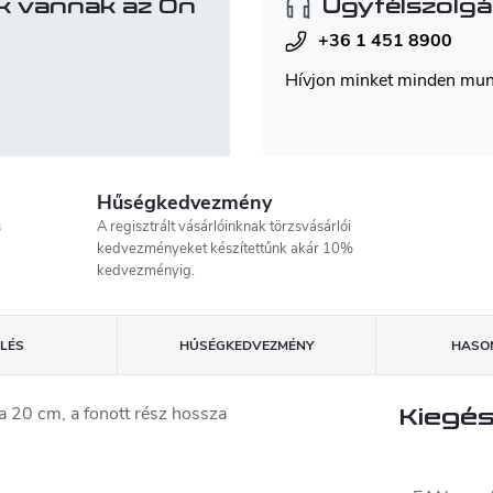
k vannak az Ön
Ügyfélszolgá
+36 1 451 8900
Hívjon minket minden mu
Hűségkedvezmény
s
A regisztrált vásárlóinknak törzsvásárlói
kedvezményeket készítettűnk akár 10%
kedvezményig.
LÉS
HŰSÉGKEDVEZMÉNY
HASON
a 20 cm, a fonott rész hossza
Kiegés