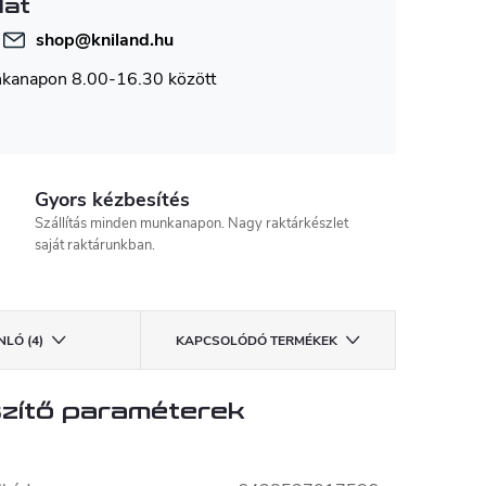
lat
shop
@
kniland.hu
nkanapon 8.00-16.30 között
Gyors kézbesítés
Szállítás minden munkanapon. Nagy raktárkészlet
saját raktárunkban.
LÓ (4)
KAPCSOLÓDÓ TERMÉKEK
zítő paraméterek