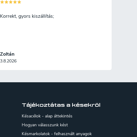
Korrekt, gyors kiszállítás;
Zoltán
3.8.2026
Tájékoztátas a késekröl
Késacélok - alap áttekintés
Hogyan válasszunk kést
Késmarkolatok - felhasznált anyagok