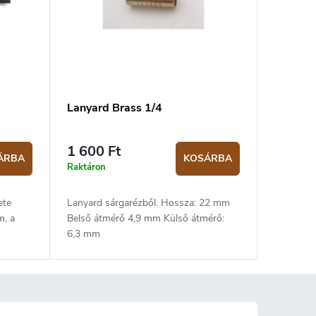
Lanyard Brass 1/4
1 600 Ft
ÁRBA
KOSÁRBA
Raktáron
ete
Lanyard sárgarézből. Hossza: 22 mm
m, a
Belső átmérő 4,9 mm Külső átmérő:
6,3 mm