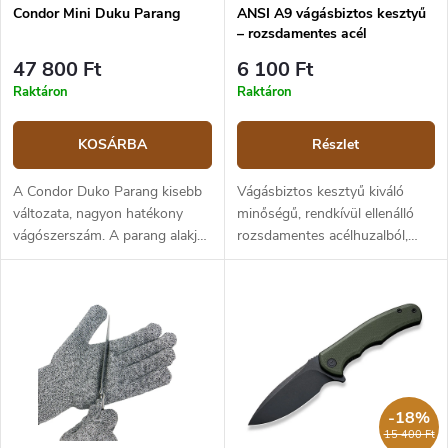
Condor Mini Duku Parang
ANSI A9 vágásbiztos kesztyű
– rozsdamentes acél
47 800 Ft
6 100 Ft
Raktáron
Raktáron
KOSÁRBA
Részlet
A Condor Duko Parang kisebb
Vágásbiztos kesztyű kiváló
változata, nagyon hatékony
minőségű, rendkívül ellenálló
vágószerszám. A parang alakja
rozsdamentes acélhuzalból,
Délkelet-Ázsiából származik,
amely az ANSI A9-es
különösen Malajziából. A
vágásállósági szabványnak felel
Condor Mini Duku Parang 42,5
meg – ez a legmagasabb szint.
cm teljes hosszúságú parang,
A kesztyű könnyű, rugalmas,
penge vastagsága 4,5 mm. A
így hosszabb viselet során is
penge 1075 magas
kényelmes marad. A csomag
széntartalmú acél. Diófa
tartalmaz egy fehér pamut
markolat, barna bőrtok.
aláöltő kesztyűt is a még
-18%
komfortosabb használat
15 400 Ft