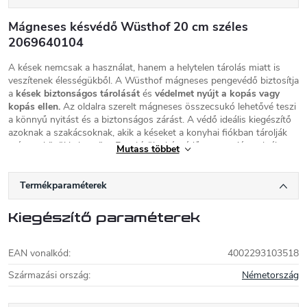
Mágneses késvédő Wüsthof 20 cm széles
2069640104
A kések nemcsak a használat, hanem a helytelen tárolás miatt is
veszítenek élességükből. A Wüsthof mágneses pengevédő biztosítja
a
kések biztonságos tárolását
és
védelmet nyújt a kopás vagy
kopás ellen.
Az oldalra szerelt mágneses összecsukó lehetővé teszi
a könnyű nyitást és a biztonságos zárást. A védő ideális kiegészítő
azoknak a szakácsoknak, akik a késeket a konyhai fiókban tárolják
más eszközökkel együtt. Ezenkívül a késvédő nagyon jó szolgálatot
Mutass többet
tesz, ha gyakran hordja a késeket.
A tokot a
legfeljebb 20 cm pengehosszúságú
Wüsthof
Termékparaméterek
konyhakésekhez tervezték, és nem biztos, hogy más hasonló
modellekhez ugyanúgy illik.
Kiegészítő paraméterek
Wüsthof konyhakések
EAN vonalkód
:
4002293103518
A Wüsthof a minőségi konyhakések egyik
elismert németországi gyártója. A késeket precíz
Származási ország
:
Németország
kidolgozás, ergonomikus markolat, nagy
tartósság és jó árfekvés jellemzi. A vállalat