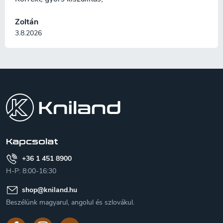
Zoltán
3.8.2026
L
á
b
l
é
c
Kapcsolat
+36 1 451 8900
H-P: 8:00-16:30
shop
@
kniland.hu
Beszélünk magyarul, angolul és szlovákul.