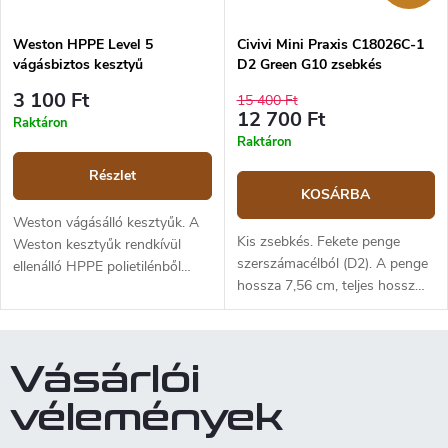
érdekében. Méretválaszték:S (7-
es méret), M (8-as méret), L (9-
Weston HPPE Level 5
Civivi Mini Praxis C18026C-1
es méret), XL (10-es méret).
vágásbiztos kesztyű
D2 Green G10 zsebkés
3 100 Ft
15 400 Ft
12 700 Ft
Raktáron
Raktáron
Részlet
KOSÁRBA
Weston vágásálló kesztyűk. A
Kis zsebkés. Fekete penge
Weston kesztyűk rendkívül
szerszámacélból (D2). A penge
ellenálló HPPE polietilénből
hossza 7,56 cm, teljes hossz
készülnek, és a vágásállóság 5-
17,25 cm. Markolat sötétzöld
ös szintjének megfelelő
G10 anyagból. Biztonsági zár:
szabványnak felelnek meg. A
liner lock.
kesztyűk rugalmasak és
Vásárlói
légáteresztőek. Elérhető
méretek: S (7-es méret), M (8-
vélemények
as), L (9-es) és XL (10-es).