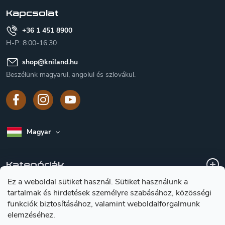
c
Kapcsolat
+36 1 451 8900
H-P: 8:00-16:30
shop
@
kniland.hu
Beszélünk magyarul, angolul és szlovákul.
Magyar
Kategóriák
Ez a weboldal sütiket használ. Sütiket használunk a
tartalmak és hirdetések személyre szabásához, közösségi
A vásárlásról
funkciók biztosításához, valamint weboldalforgalmunk
elemzéséhez.