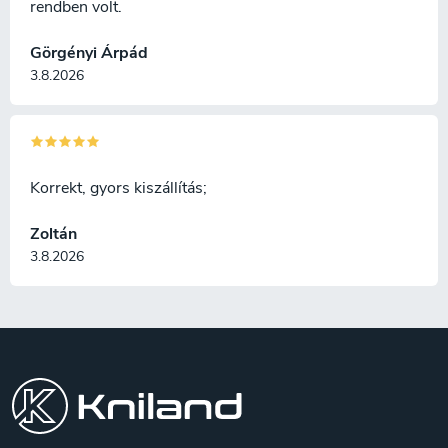
rendben volt.
Görgényi Árpád
3.8.2026
Korrekt, gyors kiszállítás;
Zoltán
3.8.2026
L
á
b
l
é