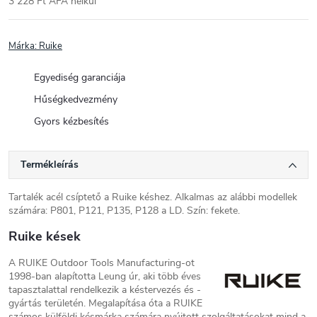
3 228 Ft ÁFA nélkül
Egységár:
Márka:
Ruike
Egyediség garanciája
Hűségkedvezmény
Gyors kézbesítés
Termékleírás
Tartalék acél csíptető a Ruike késhez. Alkalmas az alábbi modellek
számára: P801, P121, P135, P128 a LD. Szín: fekete.
Ruike kések
A RUIKE Outdoor Tools Manufacturing-ot
1998-ban alapította Leung úr, aki több éves
tapasztalattal rendelkezik a késtervezés és -
gyártás területén. Megalapítása óta a RUIKE
számos külföldi késmárka számára nyújtott szolgáltatásokat mind a