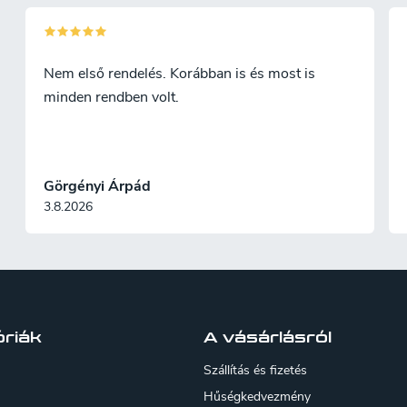
Nem első rendelés. Korábban is és most is
minden rendben volt.
Görgényi Árpád
3.8.2026
riák
A vásárlásról
Szállítás és fizetés
Hűségkedvezmény