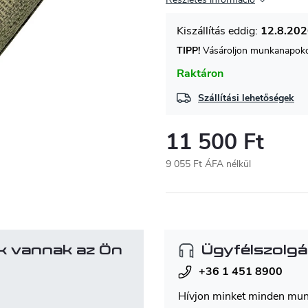
12.8.20
TIPP!
Vásároljon munkanapokon
Raktáron
Szállítási lehetőségek
11 500 Ft
9 055 Ft ÁFA nélkül
Egységár:
k vannak az Ön
Ügyfélszolgá
+36 1 451 8900
Hívjon minket minden mu