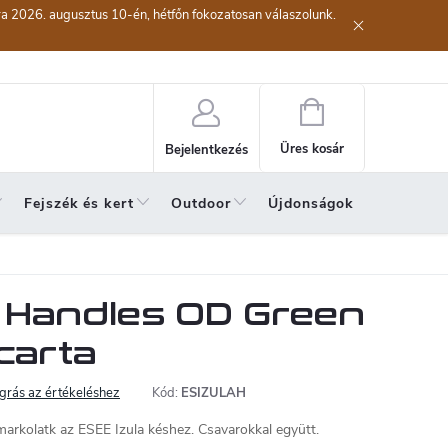
kra 2026. augusztus 10-én, hétfőn fokozatosan válaszolunk.
lési eljárás
Szerződéstől való elállás ( az áru visszaküldése)
A sze
Kosár
Üres kosár
Bejelentkezés
Fejszék és kert
Outdoor
Újdonságok
A hónap 
a Handles OD Green
carta
grás az értékeléshez
Kód:
ESIZULAH
 markolatk az ESEE Izula késhez. Csavarokkal együtt.