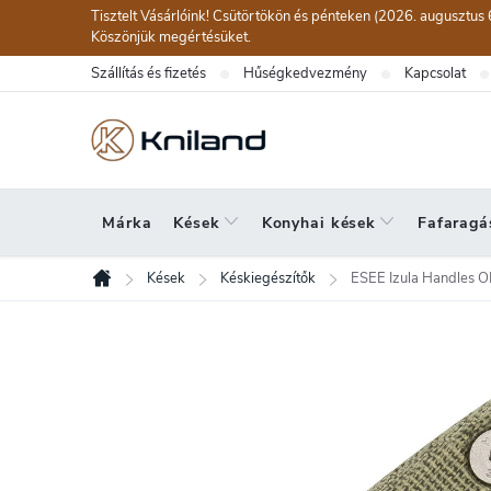
Ugrás
Tisztelt Vásárlóink! Csütörtökön és pénteken (2026. augusztus 
a
Köszönjük megértésüket.
fő
Szállítás és fizetés
Hűségkedvezmény
Kapcsolat
tartalomhoz
Márka
Kések
Konyhai kések
Fafaragá
Kések
Késkiegészítők
ESEE Izula Handles O
Kezdőlap