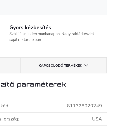
Gyors kézbesítés
Szállítás minden munkanapon. Nagy raktárkészlet
saját raktárunkban.
KAPCSOLÓDÓ TERMÉKEK
zítő paraméterek
lkód
:
811328020249
i ország
:
USA