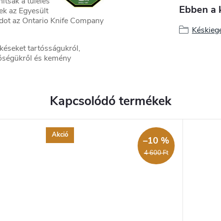
ítsák a túlélés
Ebben a 
ek az Egyesült
ádot az Ontario Knife Company
Késkieg
éseket tartósságukról,
őségükről és kemény
Kapcsolódó termékek
Akció
–10 %
4 600 Ft