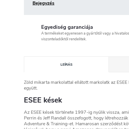
Bejegyzés
Egyediség garanciája
A termékeket egyenesen a gyártótól vagy a hivatalo
viszonteladóktól rendelitek.
LEÍRÁS
Zöld mikarta markolattal ellátott markolatk az ESEE
együtt.
ESEE kések
Az ESEE kések története 1997-ig nyúlik vissza, am
Perrin és Jeff Randall összefogott, hogy létrehozzák
Adventure & Training-et. Hamarosan szerződést köt