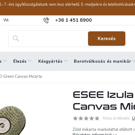
6.-7.-én) ügyfélszolgálatunk nem lesz elérhető. E-mailjeikre és telefonhívásai
+36 1 451 8900
Webáruház értékelése
Általános szerződési feltételek
Panaszkeze
Keresés
s
Élezés
Késgyártás
Borotválkozás és manikűr
D Green Canvas Micarta
ESEE Izul
Canvas Mi
Nincs értékelés
U
Zöld mikarta markolattal ellátott
Részletes információ