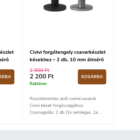
észlet
Civivi forgótengely csavarkészlet
mérő
késekhez – 2 db, 10 mm átmérő
2 900 Ft
2 200 Ft
ÁRBA
KOSÁRBA
Raktáron
Rozsdamentes acél cserecsavarok
Civivi kések forgócsapjához.
Csomagolás: 2 db (1x semleges, 1x
8 mm.
fekete). Átmérő: 10 mm.