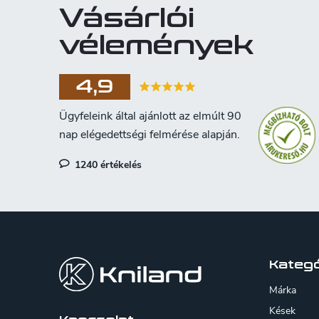
Vásárlói
vélemények
4,9
1240 értékelés
L
á
b
Kategó
l
Márka
é
Kések