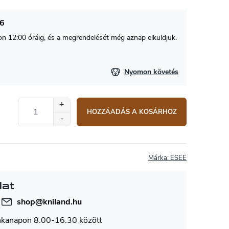
26
 12:00 óráig, és a megrendelését még aznap elküldjük.
Nyomon követés
HOZZÁADÁS A KOSÁRHOZ
Márka:
ESEE
lat
shop
@
kniland.hu
nkanapon 8.00-16.30 között