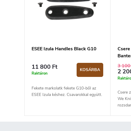
ESEE Izula Handles Black G10
Csere 
Bante
kések
3 100
11 800 Ft
KOSÁRBA
2 20
Raktáron
Raktár
Fekete markolatk fekete G10-ből az
Csere z
ESEE Izula késhez. Csavarokkal együtt.
We Knif
rozsdam