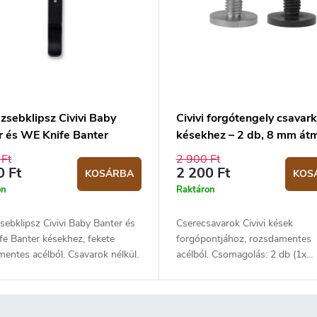
zsebklipsz Civivi Baby
Civivi forgótengely csavark
r és WE Knife Banter
késekhez – 2 db, 8 mm át
hez – fekete
 Ft
2 900 Ft
0 Ft
2 200 Ft
KOSÁRBA
KOS
on
Raktáron
sebklipsz Civivi Baby Banter és
Cserecsavarok Civivi kések
e Banter késekhez, fekete
forgópontjához, rozsdamentes
entes acélból. Csavarok nélkül.
acélból. Csomagolás: 2 db (1x
semleges, 1x fekete). Átmérő: 