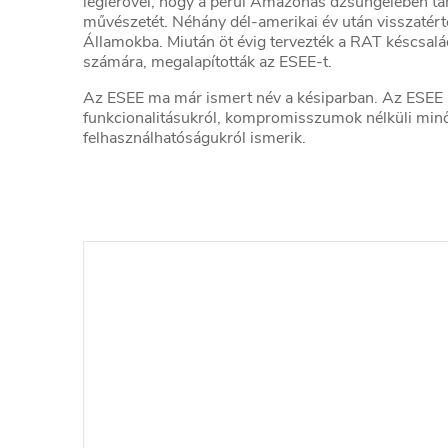
légierővel, hogy a perui Amazonas dzsungelében tan
művészetét. Néhány dél-amerikai év után visszatért
Államokba. Miután öt évig tervezték a RAT késcsal
számára, megalapították az ESEE-t.
Az ESEE ma már ismert név a késiparban. Az ESEE k
funkcionalitásukról, kompromisszumok nélküli min
felhasználhatóságukról ismerik.