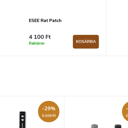
ESEE Rat Patch
4 100 Ft
KOSÁRBA
Raktáron
-29%
3 100 Ft
2