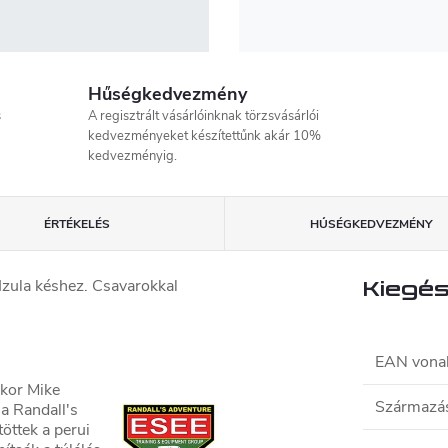
Hűségkedvezmény
s
A regisztrált vásárlóinknak törzsvásárlói
kedvezményeket készítettűnk akár 10%
kedvezményig.
ÉRTÉKELÉS
HŰSÉGKEDVEZMÉNY
 Izula késhez. Csavarokkal
Kiegés
EAN vona
ikor Mike
Származás
 a Randall's
öttek a perui