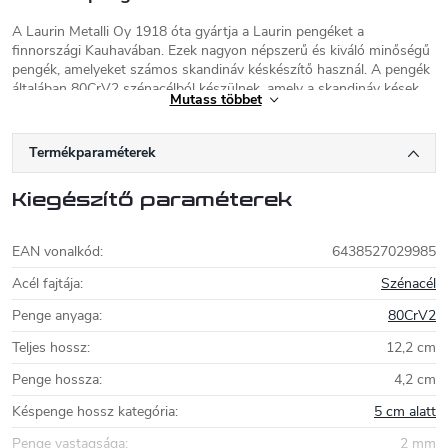
A Laurin Metalli Oy 1918 óta gyártja a Laurin pengéket a
finnországi Kauhavában. Ezek nagyon népszerű és kiváló minőségű
pengék, amelyeket számos skandináv késkészítő használ. A pengék
általában 80CrV2 szénacélból készülnek, amely a skandináv kések
Mutass többet
gyártásában jól bevált anyag, vagy rozsdamentes acélból.
A pengék általában 80CrV2 szénacélból készülnek, amely a
Termékparaméterek
skandináv kések gyártásában jól bevált anyag.
Kiegészítő paraméterek
EAN vonalkód
:
6438527029985
Acél fajtája
:
Szénacél
Penge anyaga
:
80CrV2
Teljes hossz
:
12,2 cm
Penge hossza
:
4,2 cm
Késpenge hossz kategória
:
5 cm alatt
Penge vastagsága
:
2 mm