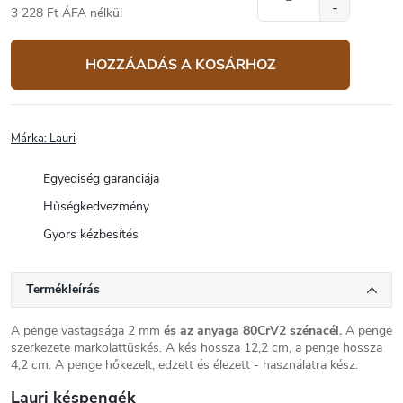
3 228 Ft ÁFA nélkül
Egységár:
HOZZÁADÁS A KOSÁRHOZ
Márka:
Lauri
Egyediség garanciája
Hűségkedvezmény
Gyors kézbesítés
Termékleírás
A penge vastagsága 2 mm
és az anyaga 80CrV2 szénacél.
A penge
szerkezete markolattüskés. A kés hossza 12,2 cm, a penge hossza
4,2 cm. A penge hőkezelt, edzett és élezett - használatra kész.
Lauri késpengék