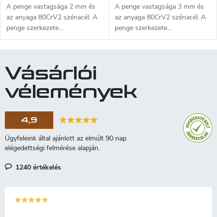
A penge vastagsága 2 mm és
A penge vastagsága 3 mm és
az anyaga 80CrV2 szénacél. A
az anyaga 80CrV2 szénacél. A
penge szerkezete
penge szerkezete
markolattüskés. A kés hossza
markolattüskés. A kés hossza
14 cm, a penge hossza 6 cm. A
18,8 cm, a penge hossza 7
penge hőkezelt, edzett és
cm. A penge hőkezelt, edzett és
Vásárlói
élezett - használatra kész.
élezett - használatra kész.
vélemények
4,9
1240 értékelés