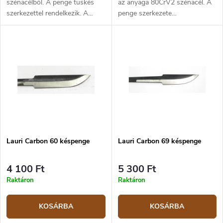
szénacélból. A penge tüskés
az anyaga 80CrV2 szénacél. A
szerkezettel rendelkezik. A
penge szerkezete
penge hőkezelt, edzett és
markolattüskés. A kés hossza
élezett - használatra kész. A
21 cm, a penge hossza 9,5
teljes hossza 23 cm, maga a
cm. A penge hőkezelt, edzett és
penge hossza 10,8 cm.
élezett - használatra kész.
Lauri Carbon 60 késpenge
Lauri Carbon 69 késpenge
4 100 Ft
5 300 Ft
Raktáron
Raktáron
KOSÁRBA
KOSÁRBA