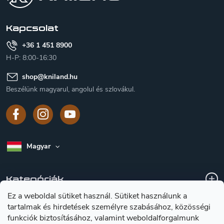
é
c
Kapcsolat
+36 1 451 8900
H-P: 8:00-16:30
shop
@
kniland.hu
Beszélünk magyarul, angolul és szlovákul.
Magyar
Kategóriák
Ez a weboldal sütiket használ. Sütiket használunk a
tartalmak és hirdetések személyre szabásához, közösségi
A vásárlásról
funkciók biztosításához, valamint weboldalforgalmunk