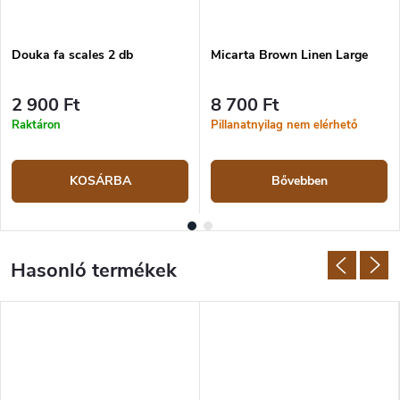
Douka fa scales 2 db
Micarta Brown Linen Large
2 900 Ft
8 700 Ft
Raktáron
Pillanatnyilag nem elérhető
KOSÁRBA
Bővebben