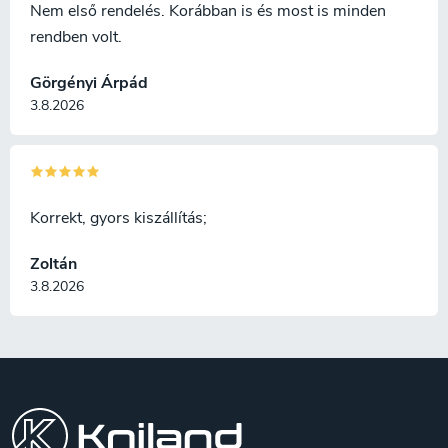
Nem első rendelés. Korábban is és most is minden
rendben volt.
Görgényi Árpád
3.8.2026
Korrekt, gyors kiszállítás;
Zoltán
3.8.2026
L
á
b
l