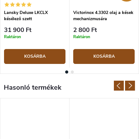
Lansky Deluxe LKCLX
Victorinox 4.3302 olaj a kések
késélező szett
mechanizmusára
31 900 Ft
2 800 Ft
Raktáron
Raktáron
KOSÁRBA
KOSÁRBA