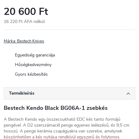
20 600 Ft
16 220 Ft ÁFA nélkül
Egységár:
Márka:
Bestech Knives
Egyediség garanciája
Hűségkedvezmény
Gyors kézbesítés
Termékleírás
Bestech Kendo Black BG06A-1 zsebkés
A Bestech Kendo egy összecsukható EDC kés tanto formájú
pengével. A D2 szerszámacél penge egyenes leélezésű, és 9,5 cm
hosszú. A penge kerámia csapágyakra van szerelve, amelynek
köszönhetően a kés nyitása rendkívül egyszerű és folytonos.