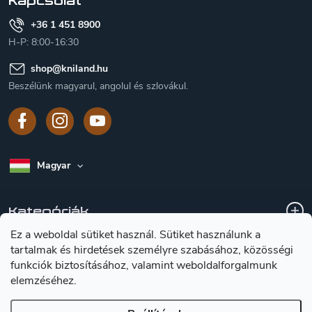
Kapcsolat
+36 1 451 8900
H-P: 8:00-16:30
shop
@
kniland.hu
Beszélünk magyarul, angolul és szlovákul.
Magyar
Kategóriák
Ez a weboldal sütiket használ. Sütiket használunk a
tartalmak és hirdetések személyre szabásához, közösségi
A vásárlásról
funkciók biztosításához, valamint weboldalforgalmunk
elemzéséhez.
Tájékoztátas a késekröl