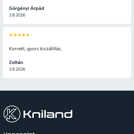
Görgényi Árpád
3.8.2026
Korrekt, gyors kiszállítás;
Zoltán
3.8.2026
L
á
b
l
é
c