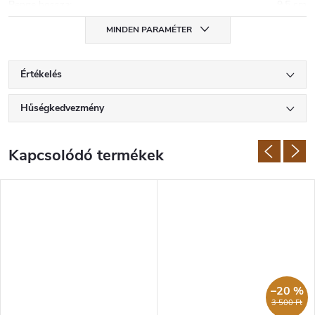
Penge hossza
:
9,5 cm
MINDEN PARAMÉTER
Értékelés
Hűségkedvezmény
Kapcsolódó termékek
–20 %
3 500 Ft