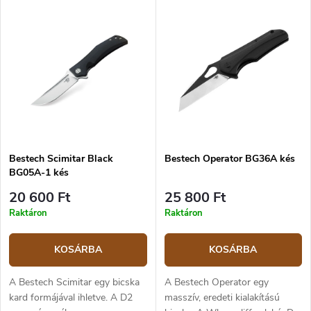
leélezésű, és 9,5 cm hosszú. A
penge egyenes leélezésű, és 9,5
penge kerámia csapágyakra van
cm hosszú. A penge kerámia
szerelve, amelynek
csapágyakra van szerelve,
köszönhetően a kés nyitása
amelynek köszönhetően a kés
rendkívül egyszerű és
nyitása rendkívül egyszerű és
folytonos. Markolata bézs G10.
folytonos. Markolata fekete
A késen liner lock biztosíték
G10. A késen liner lock
vanacél csíptetővel a
biztosíték vanacél csíptetővel a
felfüggesztéshez. Flipper típusú
felfüggesztéshez. Flipper típusú
nyitás.
nyitás.
Bestech Scimitar Black
Bestech Operator BG36A kés
BG05A-1 kés
20 600 Ft
25 800 Ft
Raktáron
Raktáron
KOSÁRBA
KOSÁRBA
A Bestech Scimitar egy bicska
A Bestech Operator egy
kard formájával ihletve. A D2
masszív, eredeti kialakítású