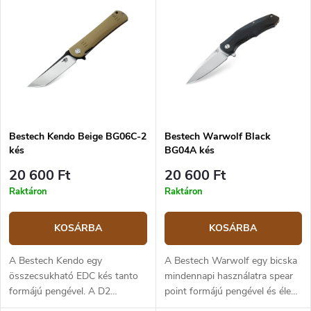
Bestech Kendo Beige BG06C-2
Bestech Warwolf Black
kés
BG04A kés
20 600 Ft
20 600 Ft
Raktáron
Raktáron
KOSÁRBA
KOSÁRBA
A Bestech Kendo egy
A Bestech Warwolf egy bicska
összecsukható EDC kés tanto
mindennapi használatra spear
formájú pengével. A D2
point formájú pengével és éles
szerszámacél penge egyenes
késheggyel. A D2 szerszámacél