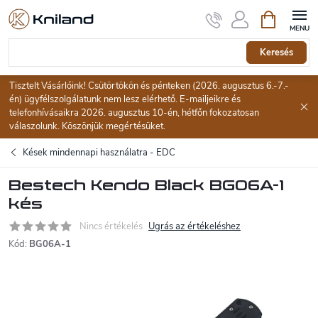
Ugrás
Kosár
a
fő
tartalomhoz
Keresés
Tisztelt Vásárlóink! Csütörtökön és pénteken (2026. augusztus 6.-7.-
én) ügyfélszolgálatunk nem lesz elérhető. E-mailjeikre és
telefonhívásaikra 2026. augusztus 10-én, hétfőn fokozatosan
válaszolunk. Köszönjük megértésüket.
Kések mindennapi használatra - EDC
Bestech Kendo Black BG06A-1
kés
Nincs értékelés
Ugrás az értékeléshez
Kód:
BG06A-1