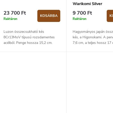
Warikomi Silver
23 700 Ft
9 700 Ft
KOSÁRBA
K
Raktáron
Raktáron
Luzon összecsukható kés
Hagyományos japán össz
8Cr13MoV típusú rozsdamentes
kés, a Higonokami. A pe
acélból. Penge hossza 15,2 cm.
7,6 cm, a teljes hossz 17
GFN markolat.
penge warikomi technikáv
SK5 szénacélból, 60 HRC
keménységgel. A...