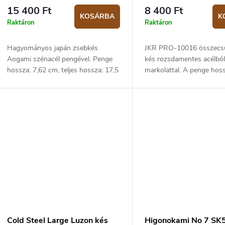
15 400 Ft
8 400 Ft
KOSÁRBA
K
Raktáron
Raktáron
Hagyományos japán zsebkés
JKR PRO-10016 összecs
Aogami szénacél pengével. Penge
kés rozsdamentes acélbó
hossza: 7,62 cm, teljes hossza: 17,5
markolattal. A penge hos
cm. Sárgaréz markolat. Friction
folder (zár nélküli, súrlódásos)
kialakítás.
Cold Steel Large Luzon kés
Higonokami No 7 SK