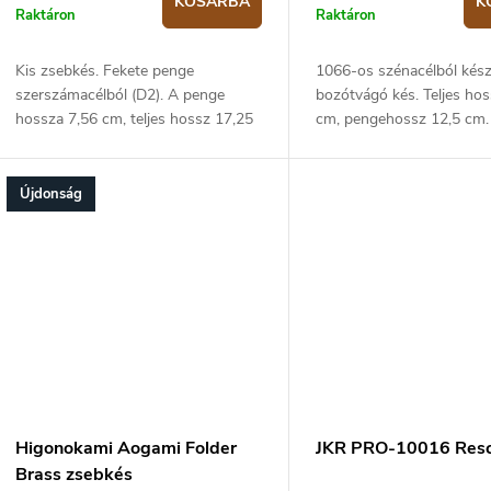
KOSÁRBA
K
Raktáron
Raktáron
Kis zsebkés. Fekete penge
1066-os szénacélból kész
szerszámacélból (D2). A penge
bozótvágó kés. Teljes ho
hossza 7,56 cm, teljes hossz 17,25
cm, pengehossz 12,5 cm.
cm. Markolat sötétzöld G10
markolat. Bőr tok, szék.
anyagból. Biztonsági zár: liner lock.
Újdonság
Higonokami Aogami Folder
JKR PRO-10016 Resc
Brass zsebkés