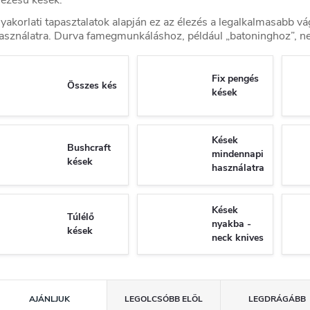
yakorlati tapasztalatok alapján ez az élezés a legalkalmasabb vá
asználatra. Durva famegmunkáláshoz, például „batoninghoz”, ne
Fix pengés
Összes kés
kések
Kések
Bushcraft
mindennapi
kések
használatra
- EDC
Kések
Túlélő
nyakba -
kések
neck knives
T
AJÁNLJUK
LEGOLCSÓBB ELÖL
LEGDRÁGÁBB