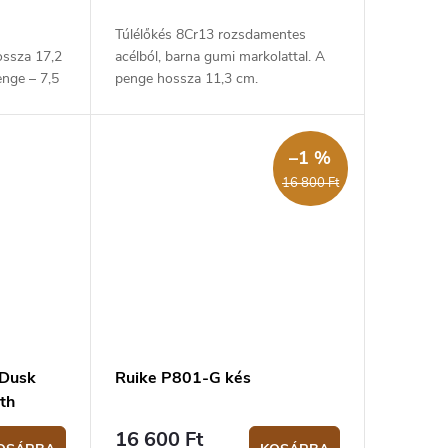
Túlélőkés 8Cr13 rozsdamentes
ossza 17,2
acélból, barna gumi markolattal. A
enge – 7,5
penge hossza 11,3 cm.
0
m hosszú.
–1 %
16 800 Ft
 Dusk
Ruike P801-G kés
th
16 600 Ft