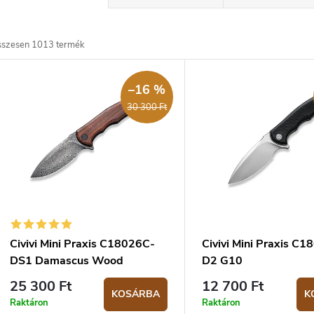
e
m
sszesen
1013
termék
T
é
e
–16 %
k
30 300 Ft
e
m
k
é
k
e
e
n
k
d
Civivi Mini Praxis C18026C-
Civivi Mini Praxis C
e
DS1 Damascus Wood
D2 G10
z
25 300 Ft
12 700 Ft
KOSÁRBA
K
s
é
Raktáron
Raktáron