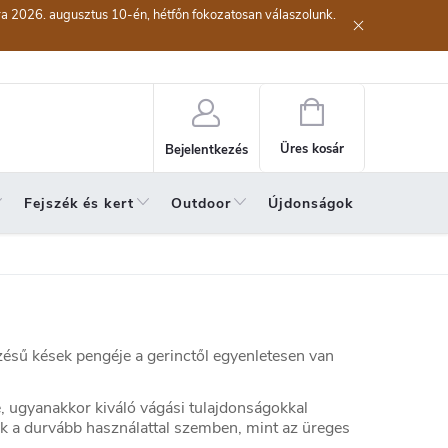
kra 2026. augusztus 10-én, hétfőn fokozatosan válaszolunk.
lési eljárás
Szerződéstől való elállás ( az áru visszaküldése)
A sze
Kosár
Üres kosár
Bejelentkezés
Fejszék és kert
Outdoor
Újdonságok
A hónap 
zésű kések pengéje a gerinctől egyenletesen van
, ugyanakkor kiváló vágási tulajdonságokkal
ak a durvább használattal szemben, mint az üreges