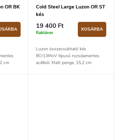
zon OR BK
Cold Steel Large Luzon OR ST
kés
19 400 Ft
OSÁRBA
KOSÁRBA
Raktáron
s
Luzon összecsukható kés
mentes
8Cr13MoV típusú rozsdamentes
,2 cm
acélból. Matt penge, 15,2 cm
ga
hosszú. GFN narancssárga
markolat.