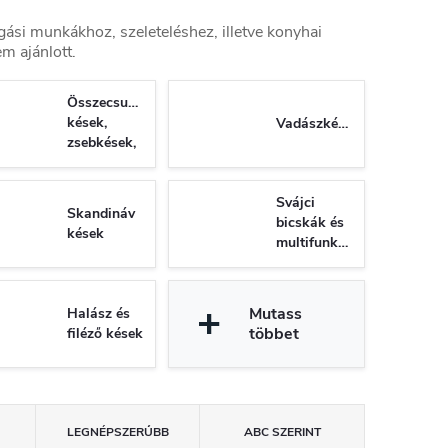
gási munkákhoz, szeleteléshez, illetve konyhai
m ajánlott.
Összecsukható
kések,
Vadászkések
zsebkések,
bicskák
Svájci
Skandináv
bicskák és
kések
multifunkciós
kések
Mutass
Halász és
többet
filéző kések
LEGNÉPSZERŰBB
ABC SZERINT