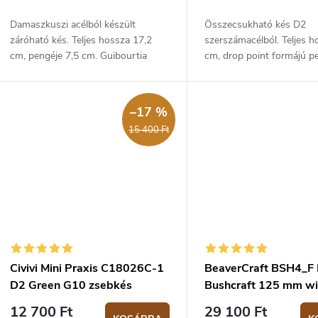
s
Damaszkuszi acélból készült
Összecsukható kés D2
á
e
záróható kés. Teljes hossza 17,2
szerszámacélból. Teljes h
cm, pengéje 7,5 cm. Guibourtia
cm, drop point formájú p
fából készült markolat - 9,2 cm.
cm. A markolat fekete G1
a
anyagból készült – 9,7 c
–17 %
15 400 Ft
Civivi Mini Praxis C18026C-1
BeaverCraft BSH4_F
D2 Green G10 zsebkés
Bushcraft 125 mm wi
firesteel
12 700 Ft
29 100 Ft