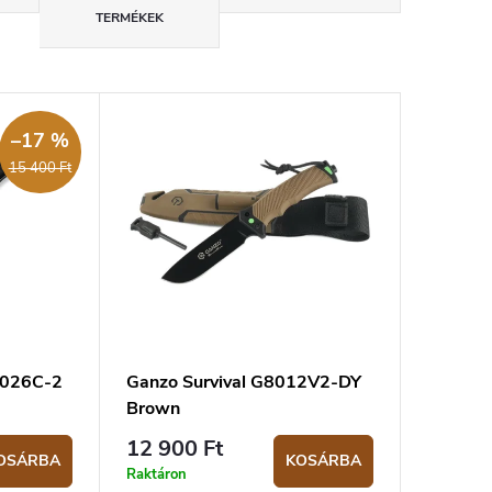
TERMÉKEK
–17 %
15 400 Ft
18026C-2
Ganzo Survival G8012V2-DY
Brown
12 900 Ft
OSÁRBA
KOSÁRBA
Raktáron