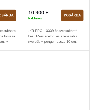
10 900 Ft
OSÁRBA
KOSÁRBA
Raktáron
ecsukható
JKR PRO-10009 összecsukható
nge hossza
kés D2-es acélból és szénszálas
 cm. A
nyélből. A penge hossza 10 cm.
al készült