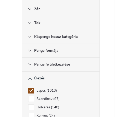
t
Zár
j
Tok
Késpenge hossz kategória
Penge formája
Penge felületkezelése
Élezés
Lapos
1013
Skandináv
97
Holkeres
148
Konvex
24