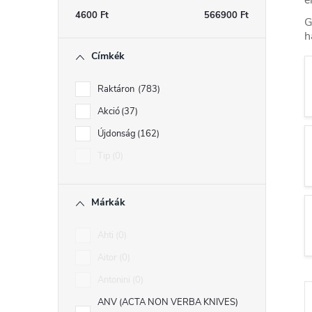
s
4600
Ft
566900
Ft
G
h
ó
Címkék
p
a
Raktáron
783
n
Akció
37
e
Újdonság
162
l
Tip
0
Márkák
Ahti
0
Aitor
0
Antonini
0
ANV (ACTA NON VERBA KNIVES)