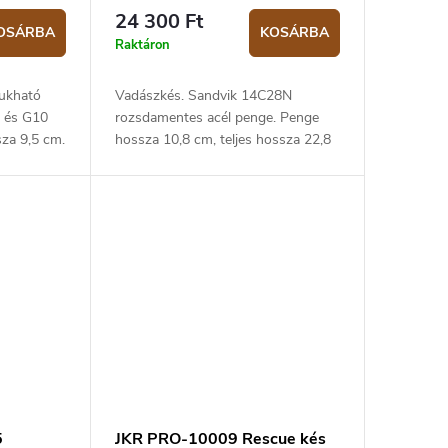
24 300 Ft
OSÁRBA
KOSÁRBA
Raktáron
ukható
Vadászkés. Sandvik 14C28N
l és G10
rozsdamentes acél penge. Penge
sza 9,5 cm.
hossza 10,8 cm, teljes hossza 22,8
cm. Narancssárga hőre lágyuló
fogantyú. Műanyag tok.
5
JKR PRO-10009 Rescue kés