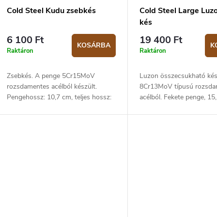
Cold Steel Kudu zsebkés
Cold Steel Large Lu
kés
6 100 Ft
19 400 Ft
KOSÁRBA
K
Raktáron
Raktáron
Zsebkés. A penge 5Cr15MoV
Luzon összecsukható ké
rozsdamentes acélból készült.
8Cr13MoV típusú rozsda
Pengehossz: 10,7 cm, teljes hossz:
acélból. Fekete penge, 15
25,2 cm. Markolat Zy‑Ex anyagból.
hosszú. GFN narancssár
Zár: Ring Lock.
markolat.