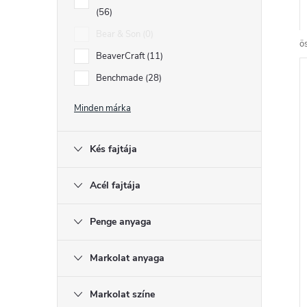
56
r
Bear & Son
0
ö
BeaverCraft
11
Benchmade
28
r
Minden márka
Kés fajtája
r
Acél fajtája
Penge anyaga
l
Markolat anyaga
i
Markolat színe