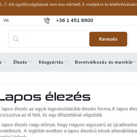
6.-7.-én) ügyfélszolgálatunk nem lesz elérhető. E-mailjeikre és telefonhívásai
+36 1 451 8900
Webáruház értékelése
Általános szerződési feltételek
Panaszkeze
Keresés
s
Élezés
Késgyártás
Borotválkozás és manikűr
Lapos élezés
 lapos élezés az egyik legsokoldalúbb élezési forma.A lapos éle
ecsiszolva az él felé, és egy élfazettával végződik.
 lapos élezés nagy előnye, hogy nagyon egyszerű az újraélezése
endelkezik. A legtöbb esetben a lapos élezésű kések ellenállóbb
lezésű kések.