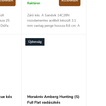
OSÁRBA
KOSÁRBA
Raktáron
ült
Záró kés. A Sandvik 14C28N
ssza 25
rozsdamentes acélból készült 3,1
 Diófa
mm vastag penge hossza 8,6 cm. A
markolat zöld G10-ből és
rozsdamentes acélból készült,
keretzárral.
Újdonság
ue kés
Morakniv Amberg Hunting (S)
Full Flat vadászkés