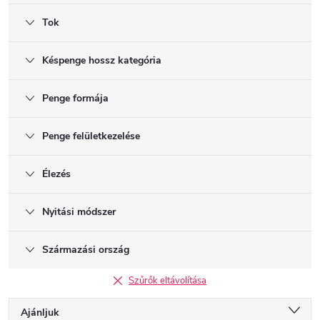
Tok
Késpenge hossz kategória
Penge formája
Penge felületkezelése
Élezés
Nyitási módszer
Származási ország
Szűrők eltávolítása
T
Ajánljuk