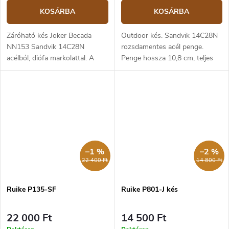
KOSÁRBA
KOSÁRBA
Záróható kés Joker Becada
Outdoor kés. Sandvik 14C28N
NN153 Sandvik 14C28N
rozsdamentes acél penge.
acélból, diófa markolattal. A
Penge hossza 10,8 cm, teljes
penge hossza 8 cm.
hossza 22,8 cm. Fekete hőre
lágyuló fogantyú. Műanyag tok.
–1 %
–2 %
22 400 Ft
14 800 Ft
Ruike P135-SF
Ruike P801-J kés
22 000 Ft
14 500 Ft