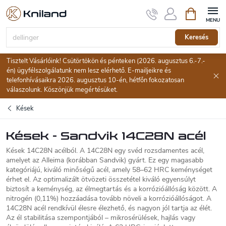
Ugrás
Kosár
a
fő
tartalomhoz
Keresés
Tisztelt Vásárlóink! Csütörtökön és pénteken (2026. augusztus 6.-7.-
én) ügyfélszolgálatunk nem lesz elérhető. E-mailjeikre és
telefonhívásaikra 2026. augusztus 10-én, hétfőn fokozatosan
válaszolunk. Köszönjük megértésüket.
Kések
Kések - Sandvik 14C28N acél
Kések 14C28N acélból.
A 14C28N egy svéd rozsdamentes acél,
amelyet az Alleima (korábban Sandvik) gyárt. Ez egy magasabb
kategóriájú, kiváló minőségű acél, amely 58–62 HRC keménységet
érhet el. Az optimalizált ötvözeti összetétel kiváló egyensúlyt
biztosít a keménység, az élmegtartás és a korrózióállóság között. A
nitrogén (0,11%) hozzáadása tovább növeli a korrózióállóságot. A
14C28N acél rendkívül élesre élezhető, és nagyon jól tartja az élét.
Az él stabilitása szempontjából – mikrosérülések, hajlás vagy