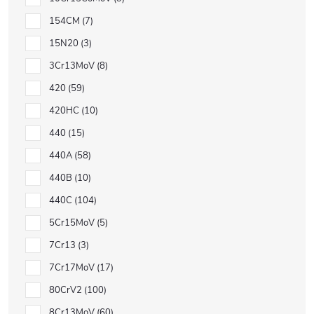
154CM
7
15N20
3
3Cr13MoV
8
420
59
420HC
10
440
15
440A
58
440B
10
440C
104
5Cr15MoV
5
7Cr13
3
7Cr17MoV
17
80CrV2
100
8Cr13MoV
60