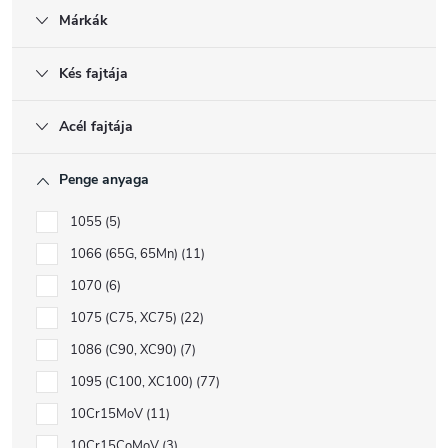
Márkák
Kés fajtája
Acél fajtája
Penge anyaga
1055
5
1066 (65G, 65Mn)
11
1070
6
1075 (C75, XC75)
22
1086 (C90, XC90)
7
1095 (C100, XC100)
77
10Cr15MoV
11
10Cr15CoMoV
3