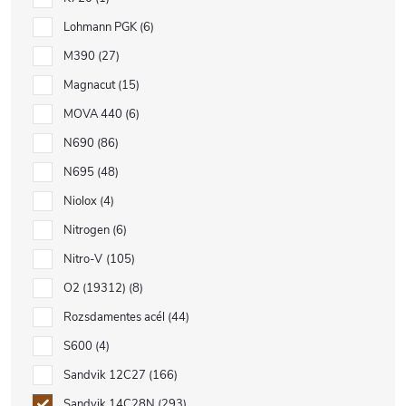
Lohmann PGK
6
M390
27
Magnacut
15
MOVA 440
6
N690
86
N695
48
Niolox
4
Nitrogen
6
Nitro-V
105
O2 (19312)
8
Rozsdamentes acél
44
S600
4
Sandvik 12C27
166
Sandvik 14C28N
293