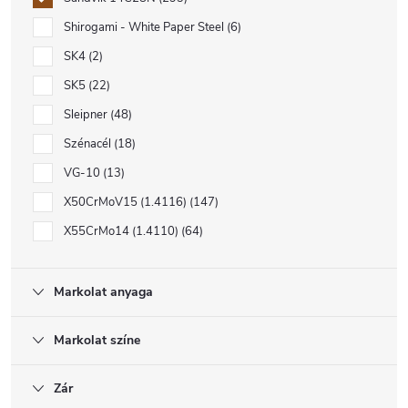
Shirogami - White Paper Steel
6
SK4
2
SK5
22
Sleipner
48
Szénacél
18
VG-10
13
X50CrMoV15 (1.4116)
147
X55CrMo14 (1.4110)
64
Markolat anyaga
Markolat színe
Zár