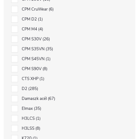
CPM CruWear
6
CPM D2
1
CPM M4
4
CPM S30V
26
CPM S35VN
35
CPM S45VN
1
CPM S90V
8
CTS XHP
1
D2
285
Damaszk acél
67
Elmax
35
H3LCS
1
H3LSS
8
K720
1