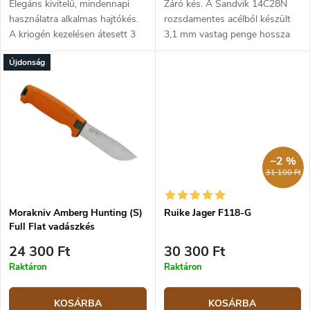
Elegáns kivitelű, mindennapi
Záró kés. A Sandvik 14C28N
használatra alkalmas hajtókés.
rozsdamentes acélból készült
A kriogén kezelésen átesett 3
3,1 mm vastag penge hossza
mm vastag Sandvik 14C28N
8,6 cm. A markolat zöld G10-
Újdonság
rozsdamentes acél penge lapos
ből és rozsdamentes acélból
élezésű és 8,6 cm hosszú. A...
készült, keretzárral.
–2 %
31 100 Ft
Morakniv Amberg Hunting (S)
Ruike Jager F118-G
Full Flat vadászkés
24 300 Ft
30 300 Ft
Raktáron
Raktáron
KOSÁRBA
KOSÁRBA