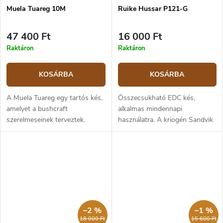
Muela Tuareg 10M
Ruike Hussar P121-G
47 400 Ft
16 000 Ft
Raktáron
Raktáron
KOSÁRBA
KOSÁRBA
A Muela Tuareg egy tartós kés,
Összecsukható EDC kés,
amelyet a bushcraft
alkalmas mindennapi
szerelmeseinek terveztek.
használatra. A kriogén Sandvik
Tökéletesen kiegyensúlyozott,
14C28N rozsdamentes acél
full tang konstrukcióval, ez a
penge lapos élezésű és 9,2 cm
kés kiváló hosszabb
hosszú. A penge matt felületű,
kirándulásokhoz és...
és csapágyakra...
–2 %
–1 %
18 000 Ft
15 600 Ft