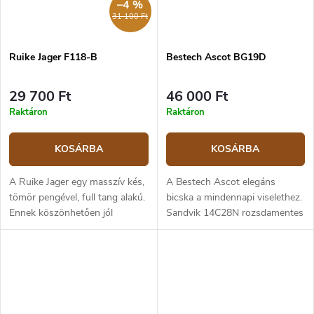
–4 %
31 100 Ft
Ruike Jager F118-B
Bestech Ascot BG19D
29 700 Ft
46 000 Ft
Raktáron
Raktáron
KOSÁRBA
KOSÁRBA
A Ruike Jager egy masszív kés,
A Bestech Ascot elegáns
tömör pengével, full tang alakú.
bicska a mindennapi viselethez.
Ennek köszönhetően jól
Sandvik 14C28N rozsdamentes
használható a természetben
acél csepegtető lapos élezéssel,
végzett kemény munkához,
9,7 cm hosszú, kerámia
ugyanakkor vadászkésként. A
csapágyakra szerelve. A
penge 11...
markolat...