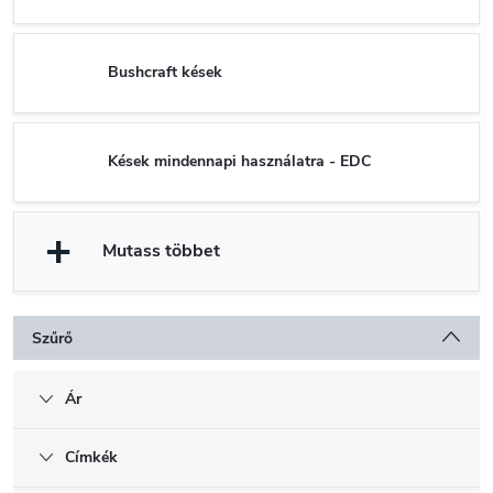
Bushcraft kések
Kések mindennapi használatra - EDC
Mutass többet
Szűrő
Ár
Címkék