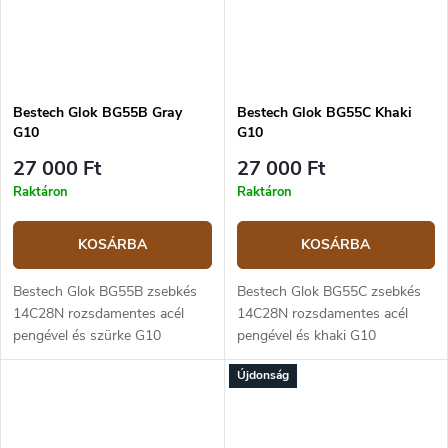
Bestech Glok BG55B Gray
Bestech Glok BG55C Khaki
G10
G10
27 000 Ft
27 000 Ft
Raktáron
Raktáron
KOSÁRBA
KOSÁRBA
Bestech Glok BG55B zsebkés
Bestech Glok BG55C zsebkés
14C28N rozsdamentes acél
14C28N rozsdamentes acél
pengével és szürke G10
pengével és khaki G10
markolattal. Gombzár.
markolattal. Gombzárral.
Újdonság
Pengehossz 9 cm, teljes hossza
Pengehossz 9 cm, teljes hossza
20,5 cm.
20,5 cm.