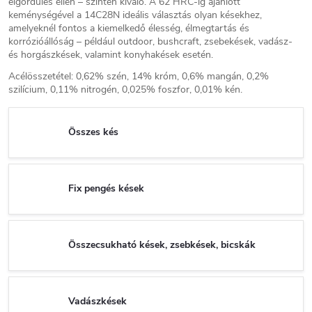
élgördülés ellen – szintén kiváló. A 62 HRC-ig ajánlott
keménységével a 14C28N ideális választás olyan késekhez,
amelyeknél fontos a kiemelkedő élesség, élmegtartás és
korrózióállóság – például outdoor, bushcraft, zsebekések, vadász-
és horgászkések, valamint konyhakések esetén.
Acélösszetétel: 0,62% szén, 14% króm, 0,6% mangán, 0,2%
szilícium, 0,11% nitrogén, 0,025% foszfor, 0,01% kén.
Összes kés
Fix pengés kések
Összecsukható kések, zsebkések, bicskák
Vadászkések