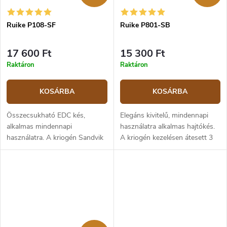
Ruike P108-SF
Ruike P801-SB
17 600 Ft
15 300 Ft
Raktáron
Raktáron
KOSÁRBA
KOSÁRBA
Összecsukható EDC kés,
Elegáns kivitelű, mindennapi
alkalmas mindennapi
használatra alkalmas hajtókés.
használatra. A kriogén Sandvik
A kriogén kezelésen átesett 3
14C28N rozsdamentes acél
mm vastag Sandvik 14C28N
penge lapos élezésű és 8,6 cm
rozsdamentes acél penge lapos
hosszú. A matt felületű penge a
élezésű és 8,6 cm hosszú. A...
csapágyakra van...