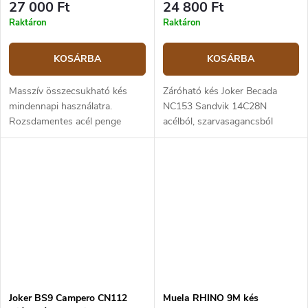
27 000 Ft
24 800 Ft
Raktáron
Raktáron
KOSÁRBA
KOSÁRBA
Masszív összecsukható kés
Záróható kés Joker Becada
mindennapi használatra.
NC153 Sandvik 14C28N
Rozsdamentes acél penge
acélból, szarvasagancsból
14C28N Penge hossza 10 cm,
készült markolattal. A penge
teljes hossza 22 cm. Fekete és
hossza 8 cm.
türkiz G10 markolat. Gombzár
biztosíték,...
Joker BS9 Campero CN112
Muela RHINO 9M kés