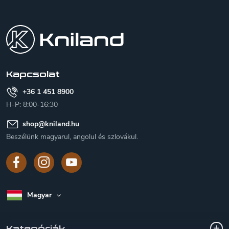
L
á
b
l
é
c
Kapcsolat
+36 1 451 8900
H-P: 8:00-16:30
shop
@
kniland.hu
Beszélünk magyarul, angolul és szlovákul.
Magyar
Kategóriák