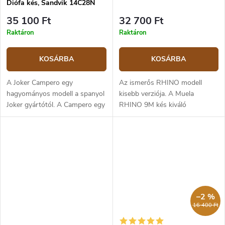
Diófa kés, Sandvik 14C28N
35 100 Ft
32 700 Ft
Raktáron
Raktáron
KOSÁRBA
KOSÁRBA
A Joker Campero egy
Az ismerős RHINO modell
hagyományos modell a spanyol
kisebb verziója. A Muela
Joker gyártótól. A Campero egy
RHINO 9M kés kiváló
közepesen méretű outdoor
természetbe, vadászathoz vagy
késfull tang konstrukcióval(egy
túrázáshoz. A kés egy darab
darab acélból gyártva). Ez egy...
prémium 14C28N Sandvik
acélból készül, amelynek...
–2 %
16 400 Ft