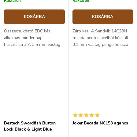
Raktáron
Raktáron
KOSÁRBA
KOSÁRBA
Összecsukható EDC kés,
Záró kés. A Sandvik 14C28N
alkalmas mindennapi
rozsdamentes acélból készült
használatra. A 3,5 mm vastag
3,1 mm vastag penge hossza
Sandvik 14C28N rozsdamentes
8,6 cm. Narancssárga G10-ből
acél kriogén penge lapos
és rozsdamentes acélból
élezésű és 9,2 cm hosszú. A
készült markolat, keretzár.
matt felületű penge a...
Bestech Swordfish Button
Joker Becada NC153 agancs
Lock Black & Light Blue
BG62E