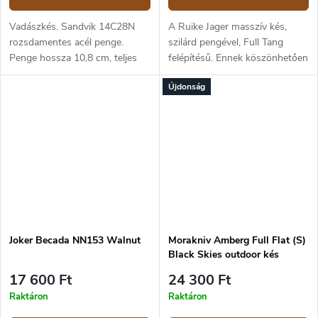
Vadászkés. Sandvik 14C28N
A Ruike Jager masszív kés,
rozsdamentes acél penge.
szilárd pengével, Full Tang
Penge hossza 10,8 cm, teljes
felépítésű. Ennek köszönhetően
hossza 22,8 cm. Narancssárga
jól használható a természetben
Újdonság
hőre lágyuló fogantyú.
végzett kemény munkához,
Műanyag tok.
ugyanakkor vadászkésként. A
penge...
Joker Becada NN153 Walnut
Morakniv Amberg Full Flat (S)
Black Skies outdoor kés
17 600 Ft
24 300 Ft
Raktáron
Raktáron