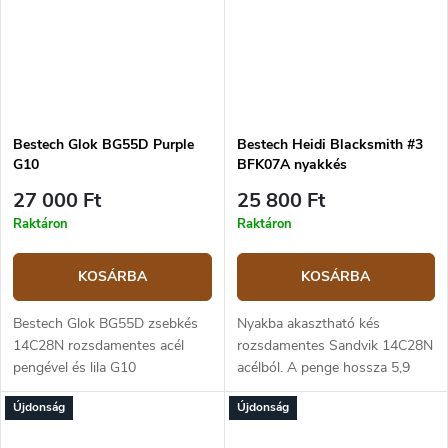
Bestech Glok BG55D Purple
Bestech Heidi Blacksmith #3
G10
BFK07A nyakkés
27 000 Ft
25 800 Ft
Raktáron
Raktáron
KOSÁRBA
KOSÁRBA
Bestech Glok BG55D zsebkés
Nyakba akasztható kés
14C28N rozsdamentes acél
rozsdamentes Sandvik 14C28N
pengével és lila G10
acélból. A penge hossza 5,9
markolattal. Gombzár.
cm, a teljes hossz 15,4 cm.
Újdonság
Újdonság
Pengehossz 9 cm, teljes hossza
Markolat fekete G10-ből. Kydex
20,5 cm.
tok.