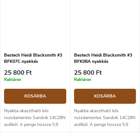
Bestech Heidi Blacksmith #3
Bestech Heidi Blacksmith #3
BFK07C nyakkés
BFK08A nyakkés
25 800 Ft
25 800 Ft
Raktáron
Raktáron
KOSÁRBA
KOSÁRBA
Nyakba akasztható kés
Nyakba akasztható kés
rozsdamentes Sandvik 14C28N
rozsdamentes Sandvik 14C28N
acélból. A penge hossza 5,9
acélból. A penge hossza 5,9
cm, a teljes hossz 15,4 cm.
cm, a teljes hossz 15,4 cm.
Markolat zöld canvas
Markolat fekete G10-ből. Kydex