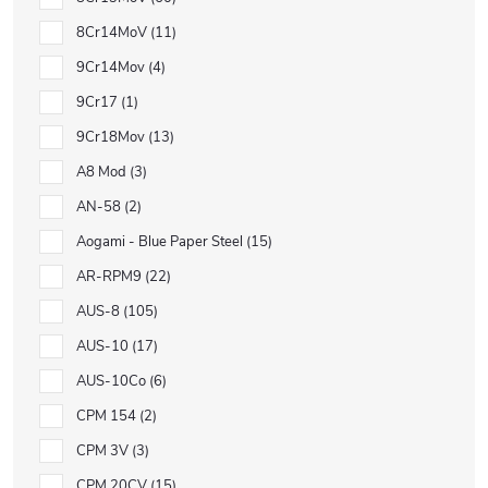
8Cr14MoV
11
9Cr14Mov
4
9Cr17
1
9Cr18Mov
13
A8 Mod
3
AN-58
2
Aogami - Blue Paper Steel
15
AR-RPM9
22
AUS-8
105
AUS-10
17
AUS-10Co
6
CPM 154
2
CPM 3V
3
CPM 20CV
15