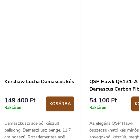
Nyomógombos nyitás, zse
Kershaw Lucha Damascus kés
QSP Hawk QS131-A
Damascus Carbon Fi
149 400 Ft
54 100 Ft
KOSÁRBA
K
Raktáron
Raktáron
Damaszkuszi acélból készült
Az elegáns QSP Hawk
balisong. Damaszkusz penge, 11,7
összecsukható kés minős
cm hosszú. Rozsdamentes acél
anyagokból készült, megb