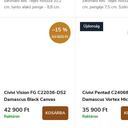
záróható kés. Teljes hossza 20,2
záróható kés. Teljes hoss
cm, tanto alakú penge - 8,8 cm.
cm, pengéje 7,5 cm. Szén
Fekete micartából készült markolat
markolat - 10,4 cm.
- 11,4 cm.
Újdonság
–15 %
50 900 Ft
Civivi Vision FG C22036-DS2
Civivi Pentad C2406
Damascus Black Canvas
Damascus Vortex Mic
Micarta
zsebkés
42 900 Ft
35 900 Ft
KOSÁRBA
K
Raktáron
Raktáron