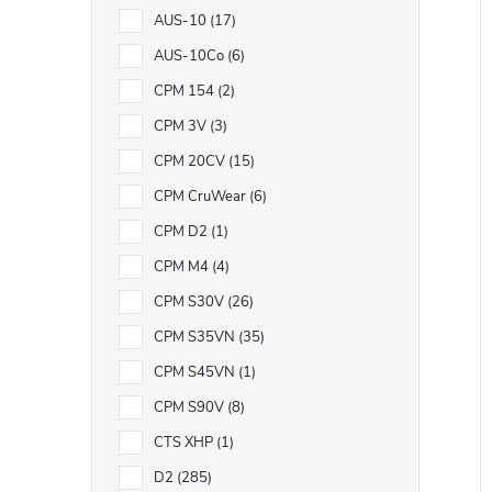
AUS-10
17
AUS-10Co
6
CPM 154
2
CPM 3V
3
CPM 20CV
15
CPM CruWear
6
CPM D2
1
CPM M4
4
CPM S30V
26
CPM S35VN
35
CPM S45VN
1
CPM S90V
8
CTS XHP
1
D2
285