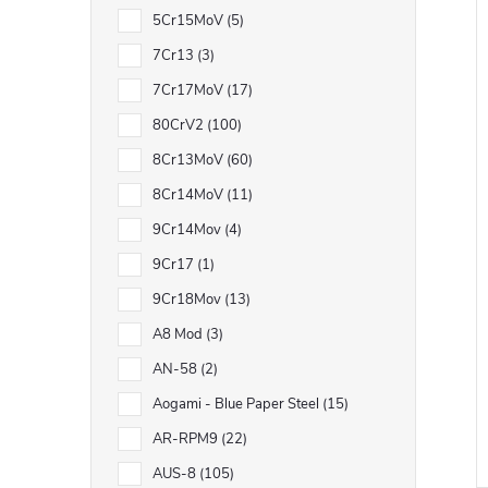
5Cr15MoV
5
7Cr13
3
7Cr17MoV
17
80CrV2
100
8Cr13MoV
60
8Cr14MoV
11
9Cr14Mov
4
9Cr17
1
9Cr18Mov
13
A8 Mod
3
AN-58
2
Aogami - Blue Paper Steel
15
AR-RPM9
22
AUS-8
105