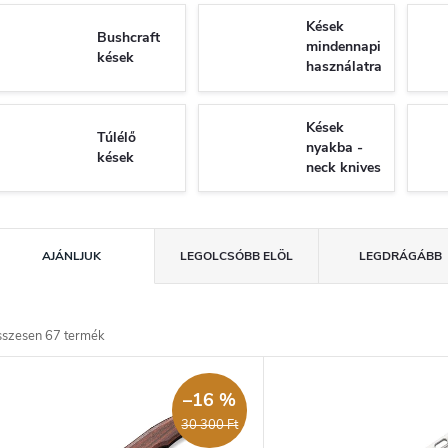
Kések
Bushcraft
mindennapi
kések
használatra
- EDC
Kések
Túlélő
nyakba -
kések
neck knives
T
AJÁNLJUK
LEGOLCSÓBB ELÖL
LEGDRÁGÁBB
e
m
sszesen
67
termék
T
é
e
–16 %
k
30 300 Ft
e