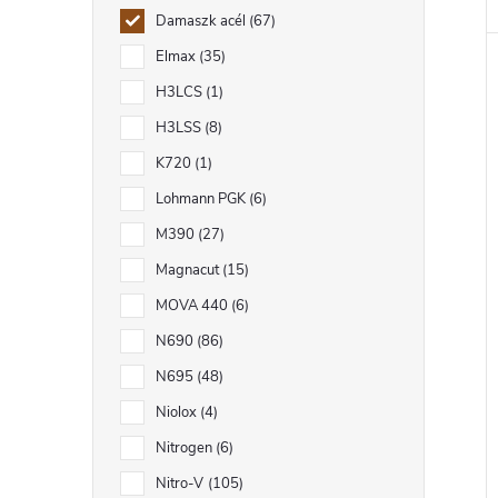
Damaszk acél
67
Elmax
35
H3LCS
1
H3LSS
8
K720
1
Lohmann PGK
6
M390
27
Magnacut
15
MOVA 440
6
N690
86
N695
48
Niolox
4
Nitrogen
6
Nitro-V
105