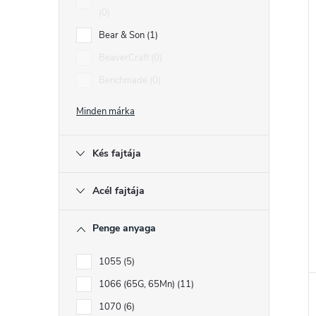
0
Bear & Son
1
r
BeaverCraft
0
Benchmade
0
Minden márka
l
i
Kés fajtája
Acél fajtája
t
Penge anyaga
j
1055
5
1066 (65G, 65Mn)
11
1070
6