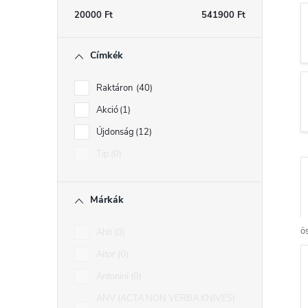
s
20000
Ft
541900
Ft
ó
Címkék
p
a
Raktáron
40
n
Akció
1
e
Újdonság
12
l
Tip
0
Márkák
r
ö
Ahti
0
Aitor
0
Antonini
0
r
ANV (ACTA NON VERBA KNIVES)