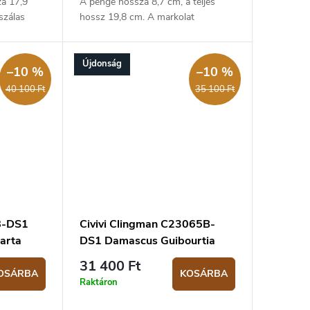
za 17,9
A penge hossza 8,7 cm, a teljes
szálas
hossz 19,8 cm. A markolat
guibourtia fából készült. Crossbar
lock zárszerkezettel.
Újdonság
–10 %
–10 %
40 100 Ft
35 100 Ft
8-DS1
Civivi Clingman C23065B-
arta
DS1 Damascus Guibourtia
Wood zsebkés
31 400 Ft
OSÁRBA
KOSÁRBA
Raktáron