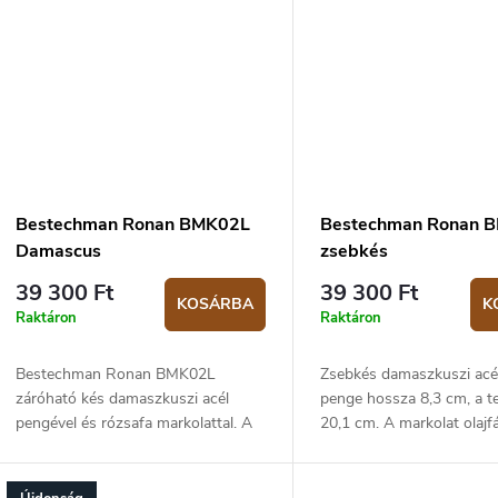
Bestechman Ronan BMK02L
Bestechman Ronan 
Damascus
zsebkés
39 300 Ft
39 300 Ft
KOSÁRBA
K
Raktáron
Raktáron
Bestechman Ronan BMK02L
Zsebkés damaszkuszi acél
záróható kés damaszkuszi acél
penge hossza 8,3 cm, a te
pengével és rózsafa markolattal. A
20,1 cm. A markolat olajf
penge hossza 8,3 cm, teljes hossza
készült. Bar lock zárszerke
20,1 cm.