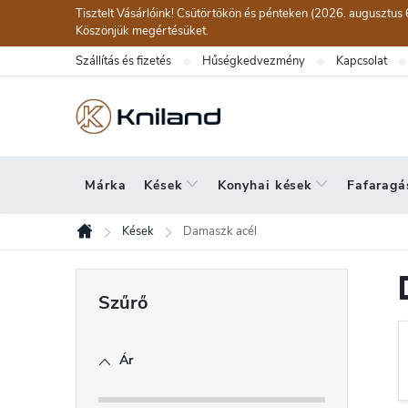
Ugrás
Tisztelt Vásárlóink! Csütörtökön és pénteken (2026. augusztus 
a
Köszönjük megértésüket.
fő
Szállítás és fizetés
Hűségkedvezmény
Kapcsolat
tartalomhoz
Márka
Kések
Konyhai kések
Fafaragá
Kések
Damaszk acél
Kezdőlap
O
l
d
Ár
a
l