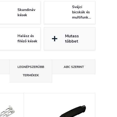
Svájci
Skandináv
bicskák és
kések
multifunkciós
kések
Mutass
Halász és
többet
filéző kések
LEGNÉPSZERŰBB
ABC SZERINT
TERMÉKEK