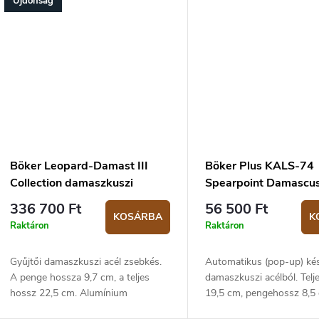
Újdonság
Böker Leopard-Damast III
Böker Plus KALS-74
Collection damaszkuszi
Spearpoint Damascus
zsebkés
336 700 Ft
56 500 Ft
KOSÁRBA
K
Raktáron
Raktáron
Gyűjtői damaszkuszi acél zsebkés.
Automatikus (pop-up) ké
A penge hossza 9,7 cm, a teljes
damaszkuszi acélból. Telj
hossz 22,5 cm. Alumínium
19,5 cm, pengehossz 8,5
markolat. Liner lock biztonsági zár.
Markolat alumíniumból.