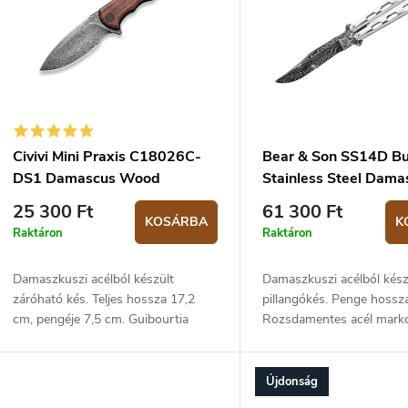
m
k
é
k
e
e
n
k
d
Civivi Mini Praxis C18026C-
Bear & Son SS14D Bu
e
DS1 Damascus Wood
Stainless Steel Dama
z
25 300 Ft
61 300 Ft
KOSÁRBA
K
s
é
Raktáron
Raktáron
s
Damaszkuszi acélból készült
Damaszkuszi acélból kész
á
e
záróható kés. Teljes hossza 17,2
pillangókés. Penge hossz
cm, pengéje 7,5 cm. Guibourtia
Rozsdamentes acél marko
fából készült markolat - 9,2 cm.
színben.
a
Újdonság