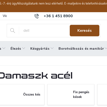
6.-7.-én) ügyfélszolgálatunk nem lesz elérhető. E-mailjeikre és telefonhívásai
+36 1 451 8900
Webáruház értékelése
Általános szerződési feltételek
Panaszkeze
Keresés
s
Élezés
Késgyártás
Borotválkozás és manikűr
Damaszk acél
Fix pengés
Összes kés
kések