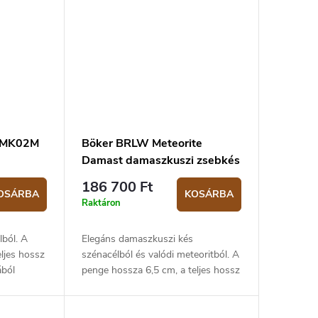
BMK02M
Böker BRLW Meteorite
Damast damaszkuszi zsebkés
186 700 Ft
OSÁRBA
KOSÁRBA
Raktáron
ból. A
Elegáns damaszkuszi kés
ljes hossz
szénacélból és valódi meteoritból. A
ából
penge hossza 6,5 cm, a teljes hossz
zettel.
15,4 cm. Titán markolat. Frame lock
zárszerkezet.