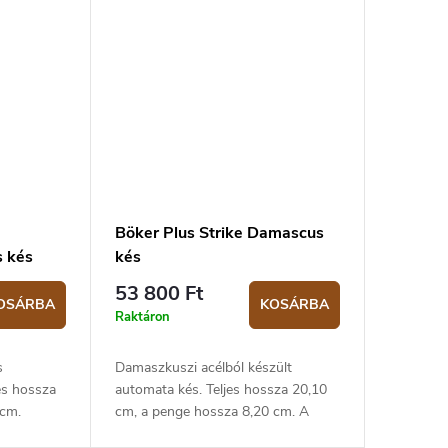
Böker Plus Strike Damascus
 kés
kés
53 800 Ft
OSÁRBA
KOSÁRBA
Raktáron
s
Damaszkuszi acélból készült
es hossza
automata kés. Teljes hossza 20,10
 cm.
cm, a penge hossza 8,20 cm. A
markolat alumíniumból készült.