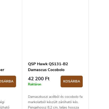
bklipsz.
QSP Hawk QS131-B2
ber
Damascus Cocobolo
42 200 Ft
OSÁRBA
KOSÁRBA
Raktáron
Damaszkuszi acélból és cocobolo fa
égi
markolatból készült záróható kés.
ízható
Pengehossz 8,2 cm, teljes hossza