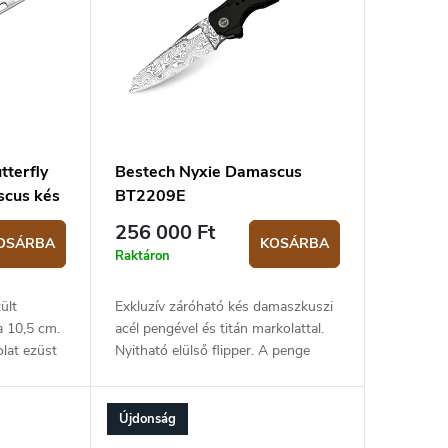
tterfly
Bestech Nyxie Damascus
scus kés
BT2209E
256 000 Ft
OSÁRBA
KOSÁRBA
Raktáron
ült
Exkluzív záróható kés damaszkuszi
a 10,5 cm.
acél pengével és titán markolattal.
lat ezüst
Nyitható elülső flipper. A penge
hossza 8,72 cm, teljes hossza 19,78
cm.
Újdonság