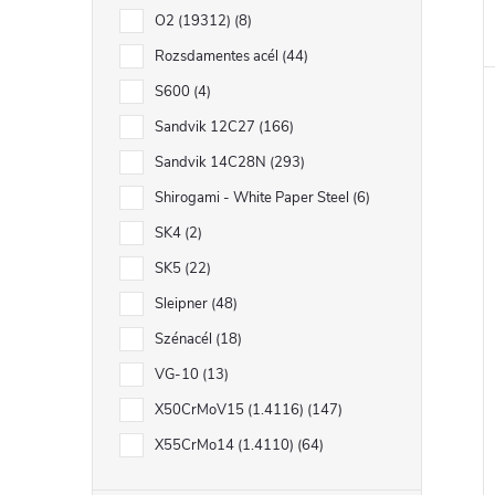
O2 (19312)
8
Rozsdamentes acél
44
S600
4
Sandvik 12C27
166
Sandvik 14C28N
293
Shirogami - White Paper Steel
6
SK4
2
SK5
22
Sleipner
48
Szénacél
18
VG-10
13
X50CrMoV15 (1.4116)
147
X55CrMo14 (1.4110)
64