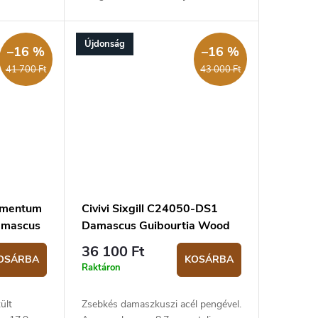
álatra. A
18,7 cm.
szkuszi
 alakú...
Újdonság
–16 %
–16 %
41 700 Ft
43 000 Ft
lementum
Civivi Sixgill C24050-DS1
amascus
Damascus Guibourtia Wood
zsebkés
36 100 Ft
OSÁRBA
KOSÁRBA
Raktáron
ült
Zsebkés damaszkuszi acél pengével.