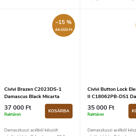
markolat. Zárt kés - 14,7 cm.
zsebkés mindennapi haszn
3 mm vastag penge dama
acélból készült, drop point
–15 %
44 000 Ft
Civivi Brazen C2023DS-1
Civivi Button Lock E
Damascus Black Micarta
II C18062PB-DS1 D
Carbon Fiber/G10
37 000 Ft
35 000 Ft
KOSÁRBA
K
Raktáron
Raktáron
Damaszkuszi acélból készült
Damaszkuszi acélból kész