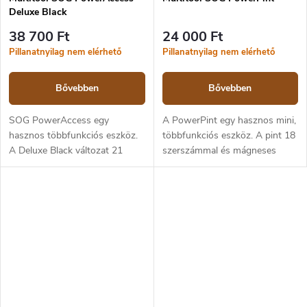
Deluxe Black
38 700 Ft
24 000 Ft
Pillanatnyilag nem elérhető
Pillanatnyilag nem elérhető
Bővebben
Bővebben
SOG PowerAccess egy
A PowerPint egy hasznos mini,
hasznos többfunkciós eszköz.
többfunkciós eszköz. A pint 18
A Deluxe Black változat 21
szerszámmal és mágneses
szerszámmal és mágneses
hatszögletű bittartóval van
hatszögletű bittartóval van
felszerelve. A SOG Compound
felszerelve. A SOG Compound
Leverage technológiája sima
Leverage...
nyitást,...