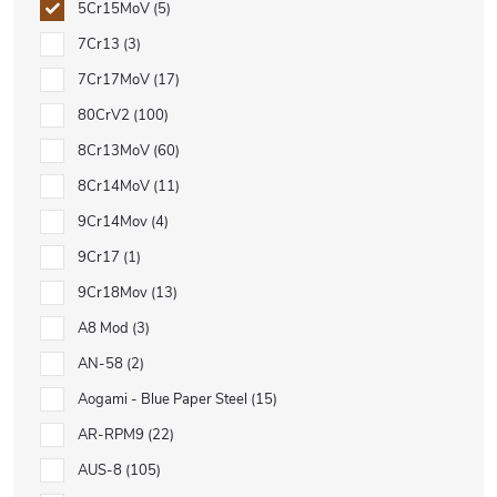
5Cr15MoV
5
7Cr13
3
7Cr17MoV
17
80CrV2
100
8Cr13MoV
60
8Cr14MoV
11
9Cr14Mov
4
9Cr17
1
9Cr18Mov
13
A8 Mod
3
AN-58
2
Aogami - Blue Paper Steel
15
AR-RPM9
22
AUS-8
105