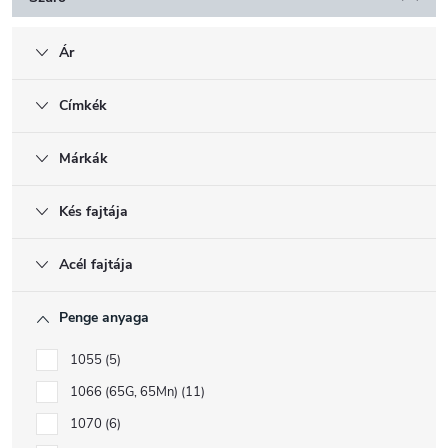
Ár
Címkék
Márkák
Kés fajtája
Acél fajtája
Penge anyaga
1055
5
1066 (65G, 65Mn)
11
1070
6