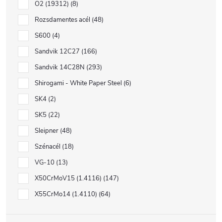
O2 (19312)
8
Rozsdamentes acél
48
S600
4
Sandvik 12C27
166
Sandvik 14C28N
293
Shirogami - White Paper Steel
6
SK4
2
SK5
22
Sleipner
48
Szénacél
18
VG-10
13
X50CrMoV15 (1.4116)
147
X55CrMo14 (1.4110)
64