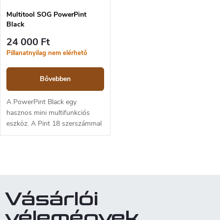
Multitool SOG PowerPint
Black
24 000 Ft
Pillanatnyilag nem elérhető
Bővebben
A PowerPint Black egy
hasznos mini multifunkciós
eszköz. A Pint 18 szerszámmal
és egy mágneses hatszögletű
bittartóval van felszerelve. A
SOG Compound Leverage
L
technológiáját...
i
s
t
Vásárlói
a
i
vélemények
r