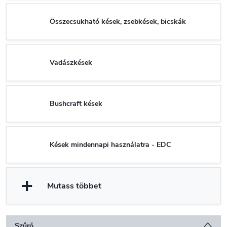
Összecsukható kések, zsebkések, bicskák
Vadászkések
Bushcraft kések
Kések mindennapi használatra - EDC
Mutass többet
Szűrő