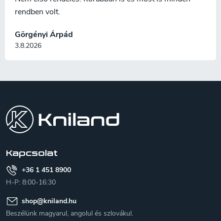
rendben volt.
Görgényi Árpád
3.8.2026
L
á
b
l
é
c
Kapcsolat
+36 1 451 8900
H-P: 8:00-16:30
shop
@
kniland.hu
Beszélünk magyarul, angolul és szlovákul.