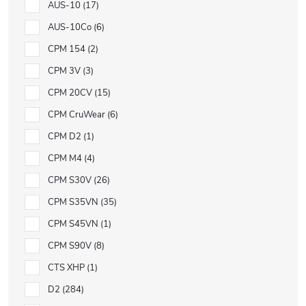
AUS-10
17
AUS-10Co
6
CPM 154
2
CPM 3V
3
CPM 20CV
15
CPM CruWear
6
CPM D2
1
CPM M4
4
CPM S30V
26
CPM S35VN
35
CPM S45VN
1
CPM S90V
8
CTS XHP
1
D2
284