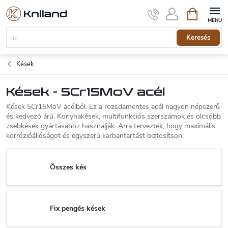
Ugrás
Kosár
a
fő
tartalomhoz
Keresés
Kések
Kések - 5Cr15MoV acél
Kések 5Cr15MoV acélból. Ez a rozsdamentes acél nagyon népszerű
és kedvező árú. Konyhakések, multifunkciós szerszámok és olcsóbb
zsebkések gyártásához használják. Arra tervezték, hogy maximális
korrózióállóságot és egyszerű karbantartást biztosítson.
Összes kés
Fix pengés kések