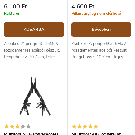
s
á
6 100 Ft
4 600 Ft
e
j
Raktáron
Pillanatnyilag nem elérhető
a
KOSÁRBA
Bővebben
Zsebkés. A penge 5Cr15MoV
Zsebkés. A penge 5Cr15MoV
rozsdamentes acélból készült.
rozsdamentes acélból készült.
Pengehossz: 10,7 cm, teljes
Pengehossz: 10,7 cm, teljes
hossz: 25,2 cm. Markolat Zy‑Ex
hossz: 25,2 cm. Markolat Zy‑Ex
anyagból. Zár: Ring Lock.
anyagból. Zár: slipjoint.
Bliszteres csomagolásban.
Multitool SOG PowerAccess
Multitool SOG PowerPint