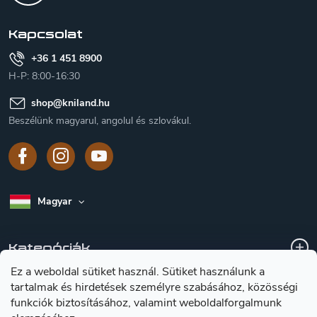
é
c
Kapcsolat
+36 1 451 8900
H-P: 8:00-16:30
shop
@
kniland.hu
Beszélünk magyarul, angolul és szlovákul.
Magyar
Kategóriák
Ez a weboldal sütiket használ. Sütiket használunk a
tartalmak és hirdetések személyre szabásához, közösségi
A vásárlásról
funkciók biztosításához, valamint weboldalforgalmunk