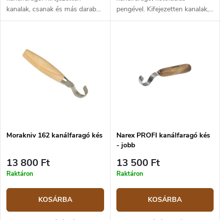
kanalak, csanak és más darabok
pengével. Kifejezetten kanalak,
vágására, ahol mélyedést kell
csanak és más darabok
vágni a fába. 57-58 HRC
vágására, ahol mélyedést kell
keménységű rozsdamentes acél
vágni a fába. 57-58 HRC
penge. Nyírfa markolata, tipikus
keménységű rozsdamentes acél
hordó alakú. A 164-es modell
penge. Nyírfa markolata, tipikus
van a legjobban behajlítva
hordó alakú. A 163-as modell
(körátmérője megközelítőleg 1,3
körátmérője megközelítőleg 2,5
cm), egyoldalas balkezes
cm, így egy kicsit kevésbé van
pengével rendelkezik. A
behajlítva, mint a 162-es
Morakniv késeket
modell. A Morakniv késeket
Svédországban gyártják.
Svédországban gyártják.
Morakniv 162 kanálfaragó kés
Narex PROFI kanálfaragó kés
- jobb
13 800 Ft
13 500 Ft
Raktáron
Raktáron
KOSÁRBA
KOSÁRBA