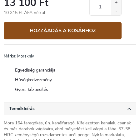
13 100 Ft
10 315 Ft ÁFA nélkül
Egységár:
HOZZÁADÁS A KOSÁRHOZ
Márka:
Morakniv
Egyediség garanciája
Hűségkedvezmény
Gyors kézbesítés
Termékleírás
Mora 164 faragókés, ún. kanálfaragó. Kifejezetten kanalak, csanak
és más darabok vágására, ahol mélyedést kell vágni a fába. 57-58
HRC keménységű rozsdamentes acél penge. Nyírfa markolata,