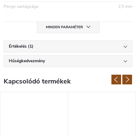
Penge vastagsága
:
2,5 mm
Súly
:
59 g
MINDEN PARAMÉTER
Értékelés (1)
Hűségkedvezmény
Kapcsolódó termékek