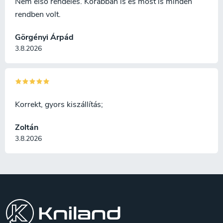
Nem első rendelés. Korábban is és most is minden
rendben volt.
Görgényi Árpád
3.8.2026
Korrekt, gyors kiszállítás;
Zoltán
3.8.2026
L
á
b
l