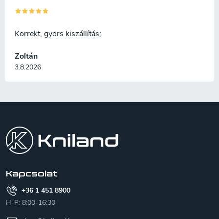
Korrekt, gyors kiszállítás;
Zoltán
3.8.2026
L
á
b
l
é
c
Kapcsolat
+36 1 451 8900
H-P: 8:00-16:30