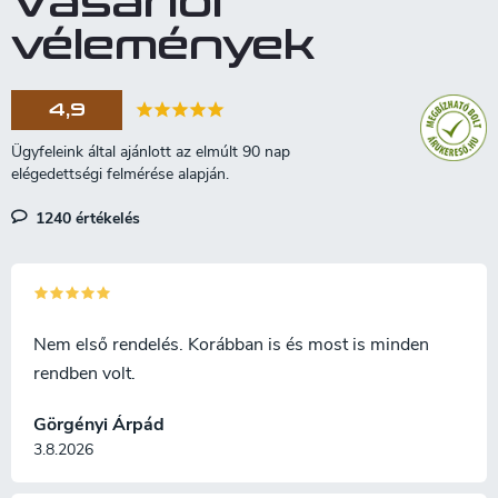
Vásárlói
lágyabb természete lehetővé
vélemények
teszi, hogy a penge törés nélkül
meghajoljon, és könnyedén
siklik a tökéletes filézéshez.
4,9
Göndör nyírfa nyél és
rénszarvas agancs. Bőr tok hal
motívummal.
1240 értékelés
Nem első rendelés. Korábban is és most is minden
rendben volt.
Görgényi Árpád
3.8.2026