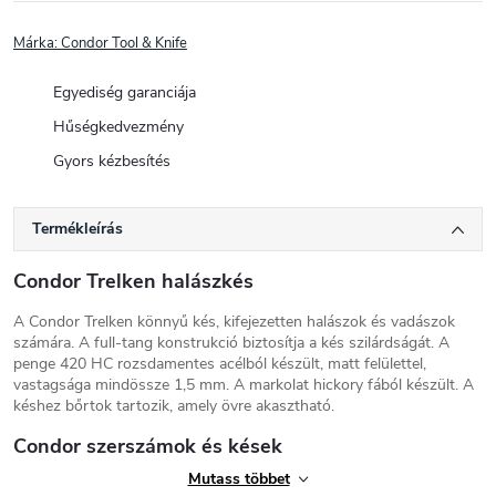
Márka:
Condor Tool & Knife
Egyediség garanciája
Hűségkedvezmény
Gyors kézbesítés
Termékleírás
Condor Trelken halászkés
A Condor Trelken könnyű kés, kifejezetten halászok és vadászok
számára. A full-tang konstrukció biztosítja a kés szilárdságát. A
penge 420 HC rozsdamentes acélból készült, matt felülettel,
vastagsága mindössze 1,5 mm. A markolat hickory fából készült. A
késhez bőrtok tartozik, amely övre akasztható.
Condor szerszámok és kések
Mutass többet
A Condor Tool & Knife
kések a közép-