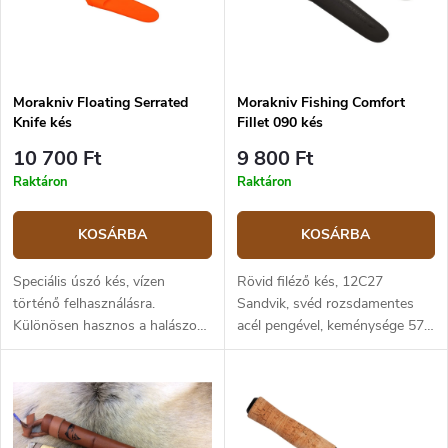
Morakniv Floating Serrated
Morakniv Fishing Comfort
Knife kés
Fillet 090 kés
10 700 Ft
9 800 Ft
Raktáron
Raktáron
KOSÁRBA
KOSÁRBA
Speciális úszó kés, vízen
Rövid filéző kés, 12C27
történő felhasználásra.
Sandvik, svéd rozsdamentes
Különösen hasznos a halászok,
acél pengével, keménysége 57-
hajósok és mindenki számára,
58 HRC, amely kiválóan tartja
aki a vízen mozog. 12C27
az élességet, rugalmas és
Sandvik rozsdamentes acél
könnyen csiszolható. A TPE
penge, keménysége 57-58 HRC
gumi markolat ergonómiai
recézett éllel. A parafa markolat
kialakítású, és még nedves