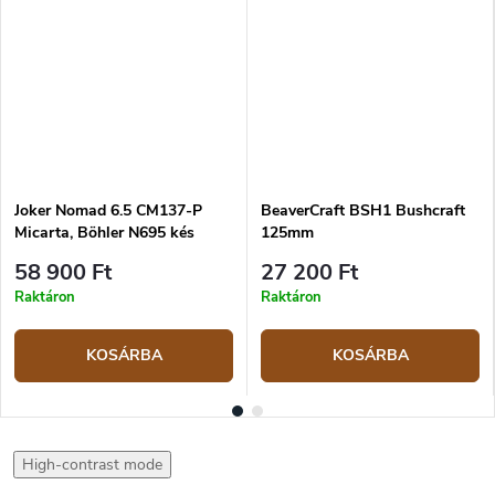
Joker Nomad 6.5 CM137-P
BeaverCraft BSH1 Bushcraft
Micarta, Böhler N695 kés
125mm
58 900 Ft
27 200 Ft
Raktáron
Raktáron
KOSÁRBA
KOSÁRBA
High-contrast mode