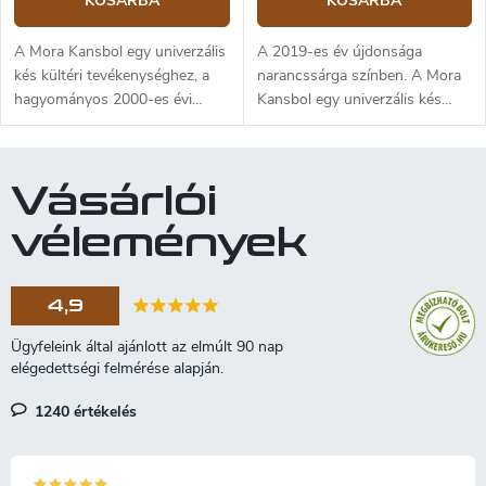
KOSÁRBA
KOSÁRBA
A Mora Kansbol egy univerzális
A 2019-es év újdonsága
kés kültéri tevékenységhez, a
narancssárga színben. A Mora
hagyományos 2000-es évi
Kansbol egy univerzális kés
modell alapján. Profilozott
kültéri használatra, a
penge kiváló minőségű 2,5 mm
hagyományos 2000 modell
vastag Sandvik 12C27
alapján. Profilozott penge kiváló
Vásárlói
rozsdamentes acélból.
minőségű Sandvik 12C27
Markolata tartós,
rozsdamentes acélból, 2,5 mm
vélemények
csúszásmentes
vastag. Markolata tartós,
felületkezeléssel, poliamidból
csúszásmentes poliamidból.
készült. Műanyag tok
Műanyag tok változtatható
4,9
változtatható Multi-Mount
Multi-Mount
rögzítőrendszerrell. A kés
rögzítőrendszerrell. A kés
alkalmas tűzgyújtóval való
alkalmas a tűzgyújtóval való
használatra.
használathoz.
1240 értékelés