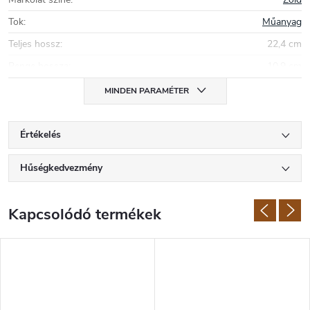
Tok
:
Műanyag
Teljes hossz
:
22,4 cm
Penge hossza
:
10,9 cm
MINDEN PARAMÉTER
Értékelés
Hűségkedvezmény
Kapcsolódó termékek