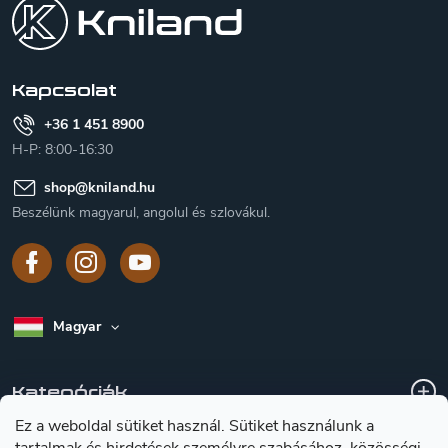
b
l
é
c
Kapcsolat
+36 1 451 8900
H-P: 8:00-16:30
shop
@
kniland.hu
Beszélünk magyarul, angolul és szlovákul.
Magyar
Kategóriák
Ez a weboldal sütiket használ. Sütiket használunk a