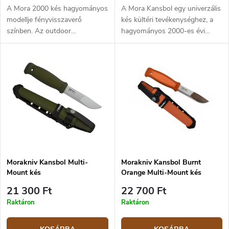
A Mora 2000 kés hagyományos
A Mora Kansbol egy univerzális
modellje fényvisszaverő
kés kültéri tevékenységhez, a
színben. Az outdoor
hagyományos 2000-es évi
kedvelőinek, vadászoknak és
modell alapján. Profilozott
halászoknak a kedvence.
penge kiváló minőségű 2,5 mm
Profilozott penge skandináv
vastag Sandvik 12C27
élezéssal, Sandvik 12C27
rozsdamentes acélból.
rozsdamentes acél, kiváló
Markolata tartós,
élezéssel. Műanyag markolat
csúszásmentes
csúszágátló gumi felülettel.
felületkezeléssel, poliamidból
Műanyag tok. A kés
készült. Műanyag tok övre
sokoldalúsága felhasználható
csatolható csíptetővel. A kés
fa, állatok vagy halak
alkalmas tűzgyújtóval való
feldolgozásánál, valamint étel
használatra.
Morakniv Kansbol Multi-
Morakniv Kansbol Burnt
készítéséhez. A narancssárga
Mount kés
Orange Multi-Mount kés
színnek köszönhetően
tökéletesen látható. A Morakniv
21 300 Ft
22 700 Ft
késeket Svédországban
Raktáron
Raktáron
gyártják.