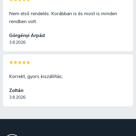
Nem első rendelés. Korábban is és most is minden
rendben volt.
Görgényi Árpád
3.8.2026
Korrekt, gyors kiszállítás;
Zoltán
3.8.2026
L
á