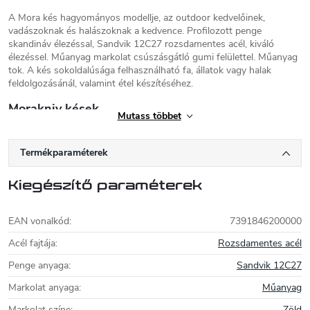
A Mora kés hagyományos modellje, az outdoor kedvelőinek,
vadászoknak és halászoknak a kedvence. Profilozott penge
skandináv élezéssal, Sandvik 12C27 rozsdamentes acél, kiváló
élezéssel. Műanyag markolat csúszásgátló gumi felülettel. Műanyag
tok. A kés sokoldalúsága felhasználható fa, állatok vagy halak
feldolgozásánál, valamint étel készítéséhez.
Morakniv kések
Mutass többet
A Morakniv egy hagyományos svédországi
késgyártó cég, amelynek hagyományai a 19.
Termékparaméterek
századig nyúlnak vissza. A
Mora kések
rendkívül népszerű
kültéri és munkakések
, amelyek minőségükről
Kiegészítő paraméterek
és kedvező áraikról ismertek. A
Companion, Classic, Bushcraft,
Tactical
sorozathoz tartozó outdoor késeket, valamint a
munka
és
faragókéseket a Mora
cégtől megbízhatóságuk és egyszerűségük
EAN vonalkód
:
7391846200000
miatt tisztelik. A Morakniv kések Sandvik 12C27 vagy Sandvik
14C28 rozsdamentes acélból (Garberg kés), C100 szénacélból vagy
Acél fajtája
:
Rozsdamentes acél
O1 rétegelt acélból készülnek. A markolat általában műanyag vagy
Penge anyaga
:
Sandvik 12C27
nyírfa.
Markolat anyaga
:
Műanyag
Markolat színe
:
Zöld