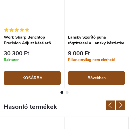
Work Sharp Benchtop
Lansky Szorító puha
Precision Adjust késélező
rögzítéssel a Lansky készletbe
30 300 Ft
9 000 Ft
Raktáron
Pillanatnyilag nem elérhető
KOSÁRBA
Bővebben