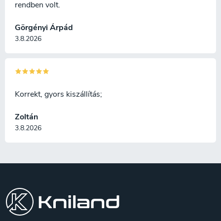
rendben volt.
Görgényi Árpád
3.8.2026
Korrekt, gyors kiszállítás;
Zoltán
3.8.2026
L
á
b
l
é