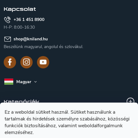
c
Kapcsolat
+36 1 451 8900
H-P: 8:00-16:30
shop
@
kniland.hu
Beszélünk magyarul, angolul és szlovákul.
Magyar
Kategóriák
Ez a weboldal sütiket használ. Sütiket használunk a
tartalmak és hirdetések személyre szabásához, közösségi
A vásárlásról
funkciók biztosításához, valamint weboldalforgalmunk
elemzéséhez.