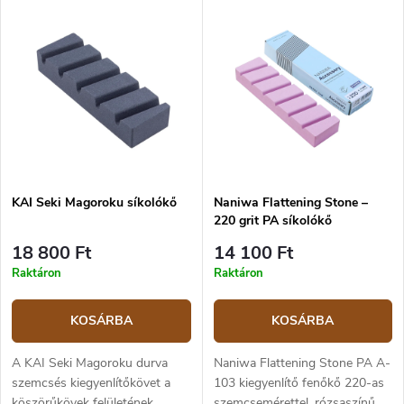
KAI Seki Magoroku síkolókő
Naniwa Flattening Stone –
220 grit PA síkolókő
18 800 Ft
14 100 Ft
Raktáron
Raktáron
KOSÁRBA
KOSÁRBA
A KAI Seki Magoroku durva
Naniwa Flattening Stone PA A-
szemcsés kiegyenlítőkövet a
103 kiegyenlítő fenőkő 220-as
köszörűkövek felületének
szemcsemérettel, rózsaszínű, a