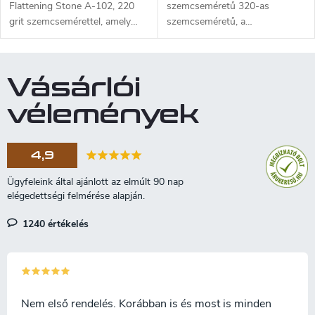
Flattening Stone A-102, 220
szemcseméretű 320-as
grit szemcsemérettel, amely
szemcseméretű, a
csiszolókő felületének
köszörűkövek felületének
egyengetésére szolgál. A kő
simítására tervezték. A kő
szilícium-karbidból
karborundum (szilíciumkarbid)
Vásárlói
(karborundum) készül.
anyagból készül. Méretek: 18 x
6 x 2,5 cm.
vélemények
4,9
1240 értékelés
Nem első rendelés. Korábban is és most is minden