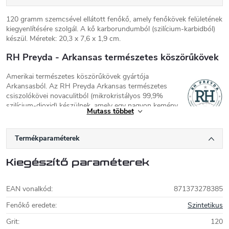
120 gramm szemcsével ellátott fenőkő, amely fenőkövek felületének
kiegyenlítésére szolgál. A kő karborundumból (szilícium-karbidból)
készül. Méretek: 20,3 x 7,6 x 1,9 cm.
RH Preyda - Arkansas természetes köszörűkövek
Amerikai természetes köszörűkövek gyártója
Arkansasból. Az RH Preyda Arkansas természetes
csiszolókövei novaculitból (mikrokristályos 99,9%
szilícium-dioxid) készülnek, amely egy nagyon kemény
Mutass többet
és hatékony csiszolókő. A köveket az arkansasi
Ouachita-hegységben bányásszák. Mivel ezek
természetes kövek, nem lehet pontosan meghatározni a
Termékparaméterek
szemcseméretüket. A kövek típusai a Soft Arkansas (400-600
szemcsés), Hard Arkansas (800-1000 szemcsés), Black Arkansas
Kiegészítő paraméterek
(2000-3000 szemcsés) és a ritka Translucent Arkansas (8000-
100000 szemcsés) között változnak. Az Arkansas természetes
kővel való csiszoláskor honolóolajat kell használni. A novaculitot
EAN vonalkód
:
871373278385
már az őskor óta bányásszák, és manapság a köveket rendkívül
nagyra értékelik sokoldalúságuk és tartósságuk miatt.
Fenőkő eredete
:
Szintetikus
Grit
:
120