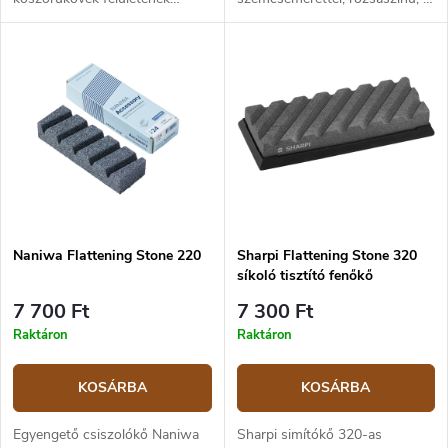
kiegyenlítésére tervezték.
fenőkövek felületének
kiegyenlítésére. A kő
alumínium-oxidból (korundból)
készült.
Naniwa Flattening Stone 220
Sharpi Flattening Stone 320
síkoló tisztító fenőkő
7 700 Ft
7 300 Ft
Raktáron
Raktáron
KOSÁRBA
KOSÁRBA
Egyengető csiszolókő Naniwa
Sharpi simítókő 320-as