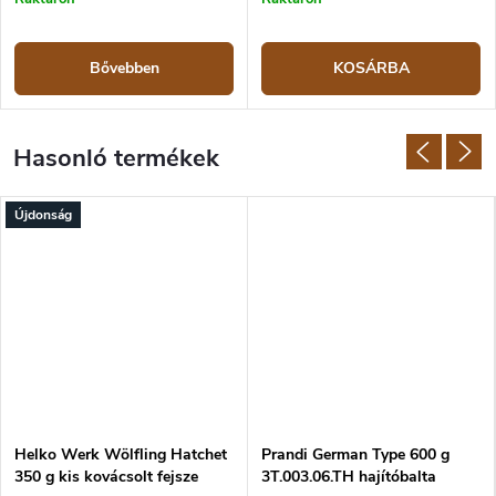
Bővebben
KOSÁRBA
Újdonság
Helko Werk Wölfling Hatchet
Prandi German Type 600 g
350 g kis kovácsolt fejsze
3T.003.06.TH hajítóbalta