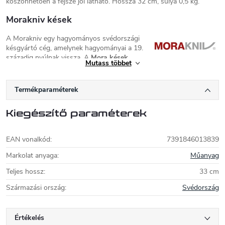
köszönhetően a fejsze jól látható. Hossza 32 cm, súlya 0,5 kg.
Morakniv kések
A Morakniv egy hagyományos svédországi
késgyártó cég, amelynek hagyományai a 19.
századig nyúlnak vissza. A
Mora kések
Mutass többet
rendkívül népszerű
kültéri és munkakések
, amelyek minőségükről
és kedvező áraikról ismertek. A
Companion, Classic, Bushcraft,
Tactical
sorozathoz tartozó outdoor késeket, valamint a
munka
és
Termékparaméterek
faragókéseket a Mora
cégtől megbízhatóságuk és egyszerűségük
miatt tisztelik. A Morakniv kések Sandvik 12C27 vagy Sandvik
Kiegészítő paraméterek
14C28 rozsdamentes acélból (Garberg kés), C100 szénacélból vagy
O1 rétegelt acélból készülnek. A markolat általában műanyag vagy
nyírfa.
EAN vonalkód
:
7391846013839
Markolat anyaga
:
Műanyag
Teljes hossz
:
33 cm
Származási ország
:
Svédország
Értékelés