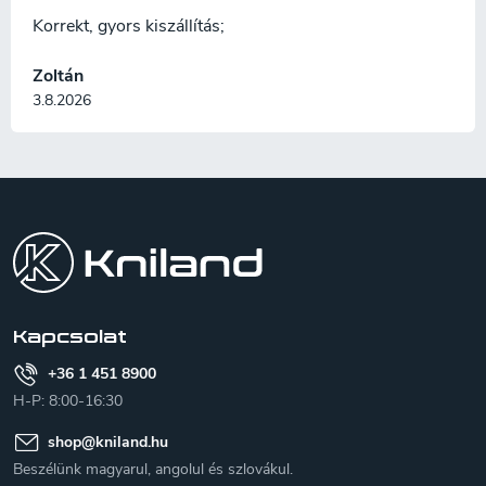
Korrekt, gyors kiszállítás;
Zoltán
3.8.2026
L
á
b
l
é
c
Kapcsolat
+36 1 451 8900
H-P: 8:00-16:30
shop
@
kniland.hu
Beszélünk magyarul, angolul és szlovákul.