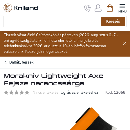
Ugrás
Kosár
a
fő
tartalomhoz
Keresés
Tisztelt Vásárlóink! Csütörtökön és pénteken (2026. augusztus 6.-7.-
én) ügyfélszolgálatunk nem lesz elérhető. E-mailjeikre és
telefonhívásaikra 2026. augusztus 10-én, hétfőn fokozatosan
válaszolunk. Köszönjük megértésüket.
Balták, fejszék
Morakniv Lightweight Axe
Fejsze narancssárga
Nincs értékelés
Ugrás az értékeléshez
Kód:
12058