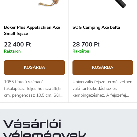
szerű dizájn szerzője Ryan
Johnson, az RMJ Tactical
munkatársa. Az egész fejsze
mindössze 0,94 kg súlyú és
Böker Plus Appalachian Axe
SOG Camping Axe balta
könnyen szétszedhető, aminek
Small fejsze
köszönhetően minimális helyet
foglal és nem növeli a
22 400 Ft
28 700 Ft
felszerelés súlyát, mint a többi
Raktáron
Raktáron
balta. A fejsze nyele hikkori
fából készült.
KOSÁRBA
KOSÁRBA
1055 típusú szénacél
Univerzális fejsze természetben
fakalapács. Teljes hossza 36,5
való tartózkodáshoz és
cm, pengehossz 10,5 cm. Súly
kempingezéshez. A fejszefej
840 g.
2Cr13 rozsdamentes acélból
készült. A formázott fejsze nyél
GRN-ből (erős és tartós
Vásárlói
kompozit anyagból) készült,
csúszásmentes felülettel. A
vélemények
fejsze műanyag (GRN plast)