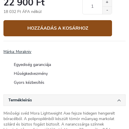
22 900 Ft
18 032 Ft ÁFA nélkül
Egységár:
HOZZÁADÁS A KOSÁRHOZ
Márka:
Morakniv
Egyediség garanciája
Hűségkedvezmény
Gyors kézbesítés
Termékleírás
Minőségi svéd Mora Lightweight Axe fejsze hidegen hengerelt
bóracélból. A polipropilénből készült tömör műanyag markolat
szilárd és biztos fogást biztosít. A narancssárga színnek