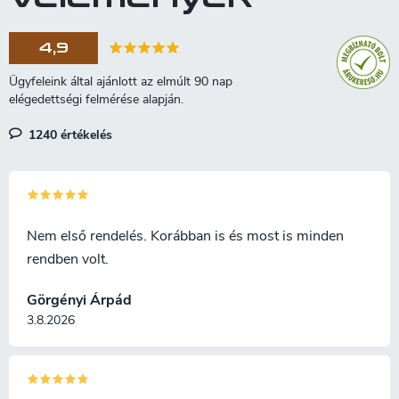
pengevédővel együtt kerül
szállításra. A fejsze súlya 456 g.
4,9
1240 értékelés
Nem első rendelés. Korábban is és most is minden
rendben volt.
Görgényi Árpád
3.8.2026