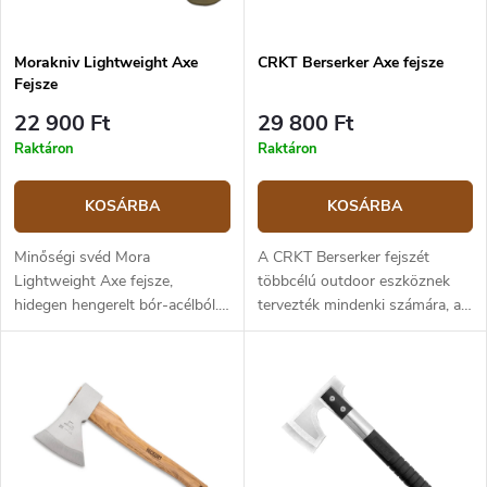
Morakniv Lightweight Axe
CRKT Berserker Axe fejsze
Fejsze
22 900 Ft
29 800 Ft
Raktáron
Raktáron
KOSÁRBA
KOSÁRBA
Minőségi svéd Mora
A CRKT Berserker fejszét
Lightweight Axe fejsze,
többcélú outdoor eszköznek
hidegen hengerelt bór-acélból.
tervezték mindenki számára, aki
Hosszúsága 32 cm, súlya 0,5
kempingezéssel vagy
kg.
vadászattal tölti az idejét. A
fejszefej 1055 szénacélból
készül, fekete felülettel. A
fejszefej másik oldala kalapács
formájú, ami jól jön a sátor
rögzítésekor. A tomahawk-