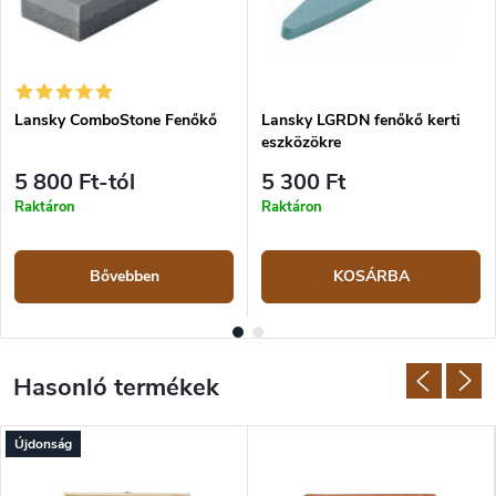
Lansky ComboStone Fenőkő
Lansky LGRDN fenőkő kerti
eszközökre
5 800 Ft-tól
5 300 Ft
Raktáron
Raktáron
Bővebben
KOSÁRBA
Újdonság