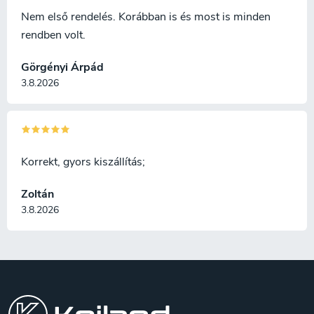
polírozott, a fejsze azonnal
Nem első rendelés. Korábban is és most is minden
felhasználható. A fejsze egy
rendben volt.
szép papírdobozba van
csomagolva.
Görgényi Árpád
3.8.2026
Korrekt, gyors kiszállítás;
Zoltán
3.8.2026
L
á
b