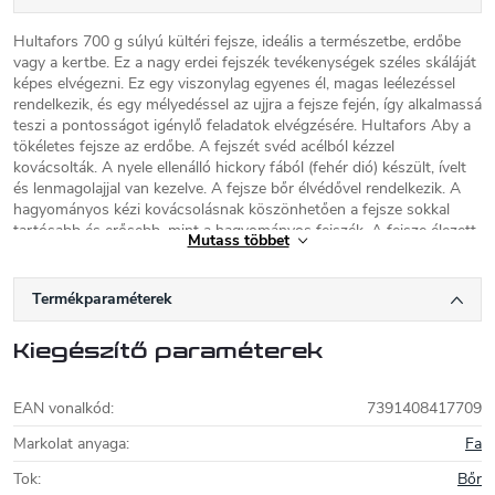
Hultafors 700 g súlyú kültéri fejsze, ideális a természetbe, erdőbe
vagy a kertbe. Ez a nagy erdei fejszék tevékenységek széles skáláját
képes elvégezni. Ez egy viszonylag egyenes él, magas leélezéssel
rendelkezik, és egy mélyedéssel az ujjra a fejsze fején, így alkalmassá
teszi a pontosságot igénylő feladatok elvégzésére. Hultafors Aby a
tökéletes fejsze az erdőbe. A fejszét svéd acélból kézzel
kovácsolták. A nyele ellenálló hickory fából (fehér dió) készült, ívelt
és lenmagolajjal van kezelve. A fejsze bőr élvédővel rendelkezik. A
hagyományos kézi kovácsolásnak köszönhetően a fejsze sokkal
tartósabb és erősebb, mint a hagyományos fejszék. A fejsze élezett
Mutass többet
és polírozott, a fejsze azonnal felhasználható. A fejsze egy szép
papírdobozba van csomagolva.
Termékparaméterek
Hultafors balták
Kiegészítő paraméterek
A
Hultafors balták
világhírű kézzel kovácsolt
balták, amelyek a svédországi Hults Brukban
készülnek, ahol több mint 300 éve folyik
EAN vonalkód
:
7391408417709
baltakészítés. A Hultafors kézzel kovácsolt
fejsze egy hagyományos szerszám, amely
Markolat anyaga
:
Fa
megfelelő használat esetén családja generációkon át fog tartani.
Tok
:
Bőr