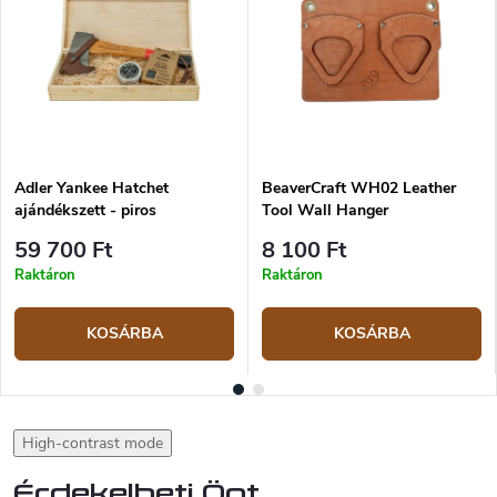
Adler Yankee Hatchet
BeaverCraft WH02 Leather
ajándékszett - piros
Tool Wall Hanger
59 700 Ft
8 100 Ft
Raktáron
Raktáron
KOSÁRBA
KOSÁRBA
High-contrast mode
Érdekelheti Önt