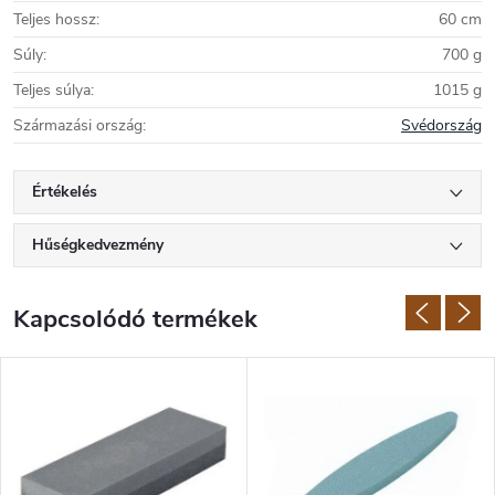
Teljes hossz
:
60 cm
Súly
:
700 g
Teljes súlya
:
1015 g
Származási ország
:
Svédország
Értékelés
Hűségkedvezmény
Kapcsolódó termékek