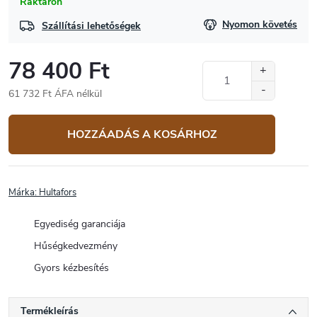
Raktáron
Nyomon követés
Szállítási lehetőségek
78 400 Ft
61 732 Ft ÁFA nélkül
Egységár:
HOZZÁADÁS A KOSÁRHOZ
Márka:
Hultafors
Egyediség garanciája
Hűségkedvezmény
Gyors kézbesítés
Termékleírás