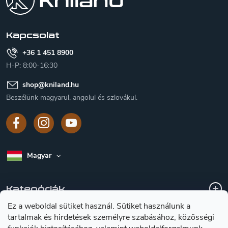
l
é
c
Kapcsolat
+36 1 451 8900
H-P: 8:00-16:30
shop
@
kniland.hu
Beszélünk magyarul, angolul és szlovákul.
Magyar
Kategóriák
Ez a weboldal sütiket használ. Sütiket használunk a
tartalmak és hirdetések személyre szabásához, közösségi
A vásárlásról