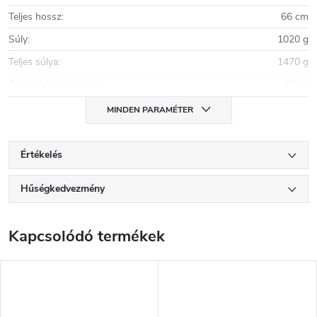
Teljes hossz
:
66 cm
Súly
:
1020 g
Teljes súlya
:
1470 g
Penge felületkezelése
:
Black
MINDEN PARAMÉTER
Értékelés
Hűségkedvezmény
Kapcsolódó termékek