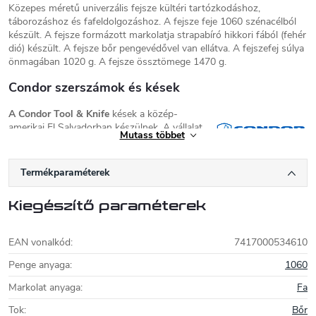
Közepes méretű univerzális fejsze kültéri tartózkodáshoz,
táborozáshoz és fafeldolgozáshoz. A fejsze feje 1060 szénacélból
készült. A fejsze formázott markolatja strapabíró hikkori fából (fehér
dió) készült. A fejsze bőr pengevédővel van ellátva. A fejszefej súlya
önmagában 1020 g. A fejsze össztömege 1470 g.
Condor szerszámok és kések
A Condor Tool & Knife
kések a közép-
amerikai El Salvadorban készülnek. A vállalat
Mutass többet
az Imacasa multinacionális vállalat része, és
nagy múltra tekint vissza. A kések mellett a
Condor Tool & Knife bozótvágó késeket és fejszéket is gyárt.
A
Termékparaméterek
márka minden termékét a szabadtéri sportok szerelmeseinek
tervezték, és az egyszerűség és a megbízhatóság jellemzi őket. A
Kiegészítő paraméterek
Condor főként természetes anyagokat használ, mint például
fát
és
bőrt
, néhány modell
micarta
vagy
cydex tokkal
is kapható. A
Condor kések, bozótvágó kések és fejszék főként
magas
EAN vonalkód
:
7417000534610
széntartalmú 1075
vagy
1095
acélból készülnek, amely, mint
minden szénacél, megfelelő ápolást igényel. Ennek ellenére egy
Penge anyaga
:
1060
gyönyörű és eredeti késsel jutalmazzák, amely egy életen át tart.
Markolat anyaga
:
Fa
Tok
:
Bőr