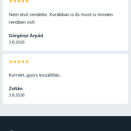
fazettát készített a vágóélre, így
a fejszét egyaránt
felhasználhatja a daraboláshoz
Nem első rendelés. Korábban is és most is minden
és hasításhoz. A fejsze nagyon
rendben volt.
jól használható a nagy rönk
versenyszintű vagy hobbi
Görgényi Árpád
átvágására is.
3.8.2026
Korrekt, gyors kiszállítás;
Zoltán
3.8.2026
L
á