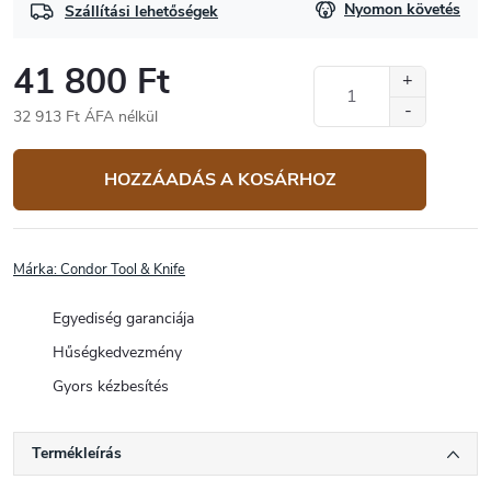
Nyomon követés
Szállítási lehetőségek
41 800 Ft
32 913 Ft ÁFA nélkül
Egységár:
HOZZÁADÁS A KOSÁRHOZ
Márka:
Condor Tool & Knife
Egyediség garanciája
Hűségkedvezmény
Gyors kézbesítés
Termékleírás