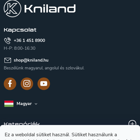
b
l
é
c
Kapcsolat
+36 1 451 8900
H-P: 8:00-16:30
shop
@
kniland.hu
Beszélünk magyarul, angolul és szlovákul.
Magyar
Kategóriák
Ez a weboldal sütiket használ. Sütiket használunk a