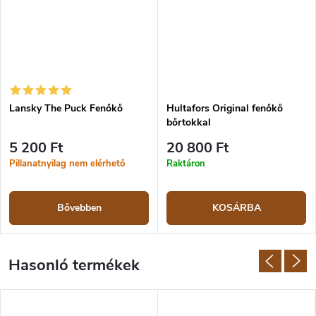
Lansky The Puck Fenőkő
Hultafors Original fenőkő
bőrtokkal
5 200 Ft
20 800 Ft
Pillanatnyilag nem elérhető
Raktáron
Bővebben
KOSÁRBA