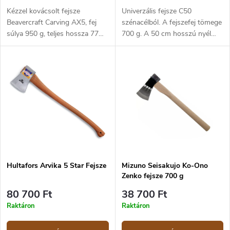
Kézzel kovácsolt fejsze
Univerzális fejsze C50
Beavercraft Carving AX5, fej
szénacélból. A fejszefej tömege
súlya 950 g, teljes hossza 77
700 g. A 50 cm hosszú nyél
cm. Robusztus és sokoldalú
hickorifából (amerikai
fejsze, amely lenyűgöző
dióféléből) készült. Bőrtokkal
kialakításával és kivételes
együtt szállítva.
kézműves kivitelezésével a
viking kort idézi. Nagyméretű,
széles pengével rendelkező,
mindenre alkalmas fejsze, amely
megbirkózik a darabolással,
kisebb rönkök hasításával és a
faragáshoz szükséges pontos
vágásokkal. A balta bőr
Hultafors Arvika 5 Star Fejsze
Mizuno Seisakujo Ko-Ono
pengevédővel van ellátva.
Zenko fejsze 700 g
80 700 Ft
38 700 Ft
Raktáron
Raktáron