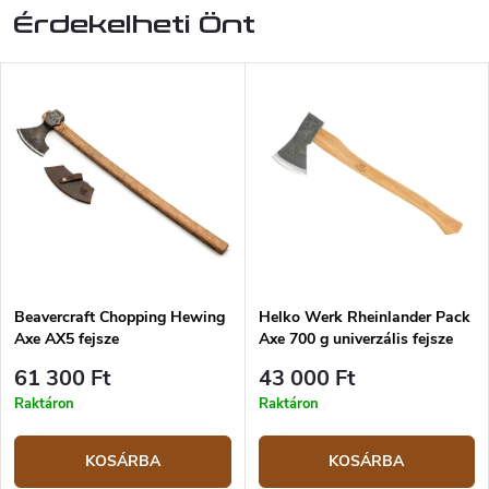
Érdekelheti Önt
Beavercraft Chopping Hewing
Helko Werk Rheinlander Pack
Axe AX5 fejsze
Axe 700 g univerzális fejsze
fához
61 300 Ft
43 000 Ft
Raktáron
Raktáron
KOSÁRBA
KOSÁRBA