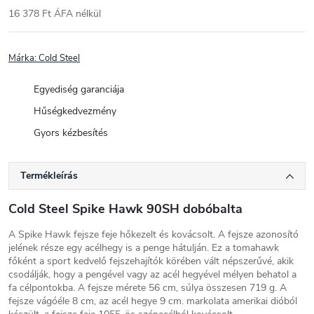
16 378 Ft ÁFA nélkül
Egységár:
Márka:
Cold Steel
Egyediség garanciája
Hűségkedvezmény
Gyors kézbesítés
Termékleírás
Cold Steel Spike Hawk 90SH dobóbalta
A Spike Hawk fejsze feje hőkezelt és kovácsolt. A fejsze azonosító
jelének része egy acélhegy is a penge hátulján. Ez a tomahawk
főként a sport kedvelő fejszehajítók körében vált népszerűvé, akik
csodálják, hogy a pengével vagy az acél hegyével mélyen behatol a
fa célpontokba. A fejsze mérete 56 cm, súlya összesen 719 g. A
fejsze vágóéle 8 cm, az acél hegye 9 cm. markolata amerikai dióból