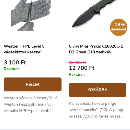
penge vastagsága 4,5 mm. A
így hosszabb viselet során is
penge 1075 magas
kényelmes marad. A csomag
széntartalmú acél. Diófa
tartalmaz egy fehér pamut
markolat, barna bőrtok.
aláöltő kesztyűt is a még
-18%
komfortosabb használat
15 400 Ft
érdekében. Méretválaszték:S (7-
es méret), M (8-as méret), L (9-
Weston HPPE Level 5
Civivi Mini Praxis C18026C-1
es méret), XL (10-es méret).
vágásbiztos kesztyű
D2 Green G10 zsebkés
3 100 Ft
15 400 Ft
12 700 Ft
Raktáron
Raktáron
Részlet
KOSÁRBA
Weston vágásálló kesztyűk. A
Kis zsebkés. Fekete penge
Weston kesztyűk rendkívül
szerszámacélból (D2). A penge
ellenálló HPPE polietilénből
hossza 7,56 cm, teljes hossz
készülnek, és a vágásállóság 5-
17,25 cm. Markolat sötétzöld
ös szintjének megfelelő
G10 anyagból. Biztonsági zár:
szabványnak felelnek meg. A