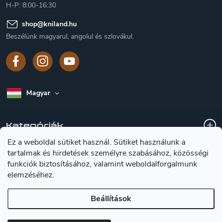
H-P: 8:00-16:30
shop
@
kniland.hu
Beszélünk magyarul, angolul és szlovákul.
Magyar
Kategóriák
Ez a weboldal sütiket használ. Sütiket használunk a
tartalmak és hirdetések személyre szabásához, közösségi
A vásárlásról
funkciók biztosításához, valamint weboldalforgalmunk
elemzéséhez.
Tájékoztátas a késekröl
Beállítások