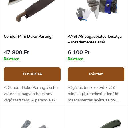
Condor Mini Duku Parang
ANSI A9 vágásbiztos kesztyű
– rozsdamentes acél
47 800 Ft
6 100 Ft
Raktáron
Raktáron
KOSÁRBA
Részlet
A Condor Duko Parang kisebb
Vágásbiztos kesztyű kiváló
változata, nagyon hatékony
minőségű, rendkívül ellenálló
vágószerszám. A parang alakja
rozsdamentes acélhuzalból,
Délkelet-Ázsiából származik,
amely az ANSI A9-es
különösen Malajziából. A
vágásállósági szabványnak felel
Condor Mini Duku Parang 42,5
meg – ez a legmagasabb szint.
cm teljes hosszúságú parang,
A kesztyű könnyű, rugalmas,