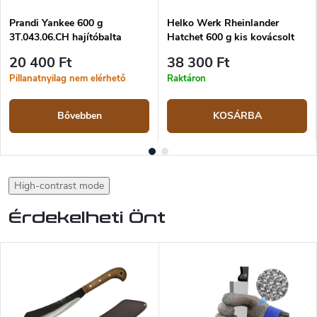
Prandi Yankee 600 g
Helko Werk Rheinlander
3T.043.06.CH hajítóbalta
Hatchet 600 g kis kovácsolt
fejsze
20 400 Ft
38 300 Ft
Pillanatnyilag nem elérhető
Raktáron
Bővebben
KOSÁRBA
High-contrast mode
Érdekelheti Önt