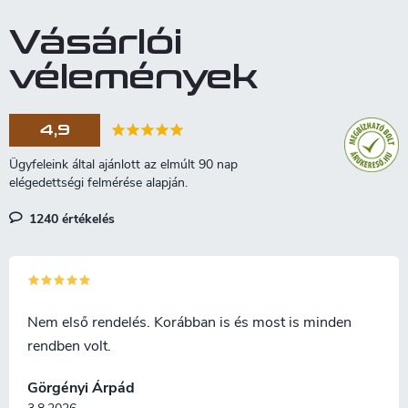
liner lock.
kesztyűk rugalmasak és
Vásárlói
légáteresztőek. Elérhető
méretek: S (7-es méret), M (8-
vélemények
as), L (9-es) és XL (10-es).
4,9
1240 értékelés
Nem első rendelés. Korábban is és most is minden
rendben volt.
Görgényi Árpád