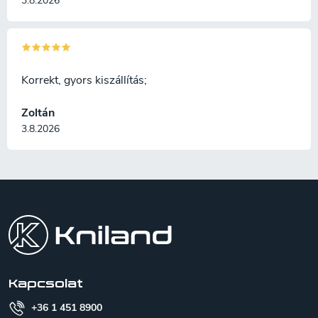
3.8.2026
Korrekt, gyors kiszállítás;
Zoltán
3.8.2026
L
á
b
l
é
c
Kapcsolat
+36 1 451 8900