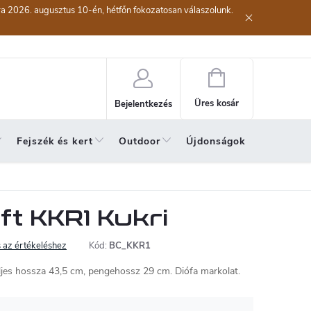
kra 2026. augusztus 10-én, hétfőn fokozatosan válaszolunk.
lési eljárás
Szerződéstől való elállás ( az áru visszaküldése)
A sze
Kosár
Üres kosár
Bejelentkezés
Fejszék és kert
Outdoor
Újdonságok
A hónap 
t KKR1 Kukri
 az értékeléshez
Kód:
BC_KKR1
ljes hossza 43,5 cm, pengehossz 29 cm. Diófa markolat.