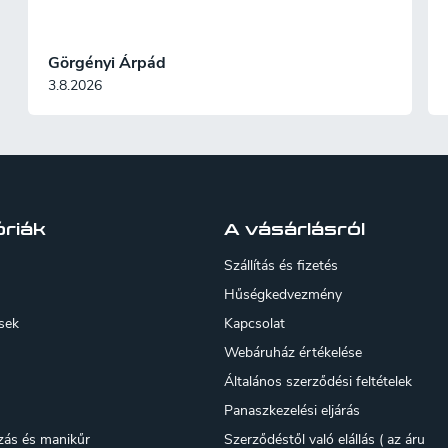
Görgényi Árpád
3.8.2026
riák
A vásárlásról
Szállítás és fizetés
Hűségkedvezmény
sek
Kapcsolat
Webáruház értékelése
Általános szerződési feltételek
Panaszkezelési eljárás
zás és manikűr
Szerződéstől való elállás ( az áru