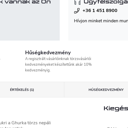
k vannak az Ön
Ügyfélszolgá
+36 1 451 8900
Hívjon minket minden mu
Hűségkedvezmény
s
A regisztrált vásárlóinknak törzsvásárlói
kedvezményeket készítettűnk akár 10%
kedvezményig.
ÉRTÉKELÉS (1)
HŰSÉGKEDVEZMÉNY
Kiegés
ri a Ghurka törzs nepáli