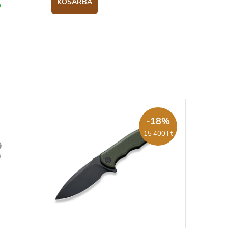
KOSÁRBA
n
-18%
15 400 Ft