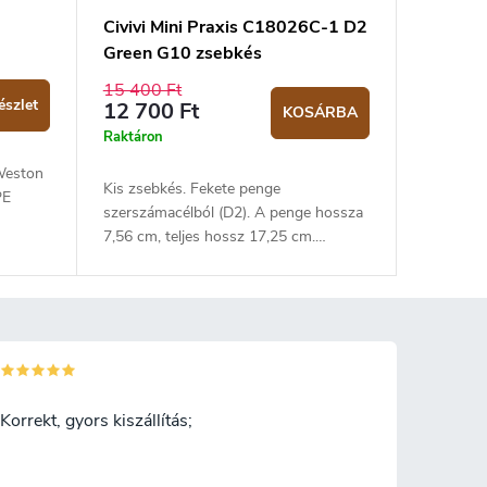
Civivi Mini Praxis C18026C-1 D2
Green G10 zsebkés
15 400 Ft
észlet
12 700 Ft
KOSÁRBA
Raktáron
Weston
Kis zsebkés. Fekete penge
PE
szerszámacélból (D2). A penge hossza
7,56 cm, teljes hossz 17,25 cm.
gfelelő
Markolat sötétzöld G10 anyagból.
sztyűk
Biztonsági zár: liner lock.
lérhető
), L (9-
Korrekt, gyors kiszállítás;