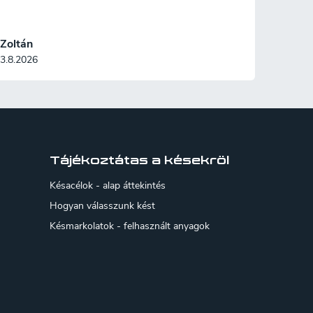
Zoltán
3.8.2026
Tájékoztátas a késekröl
Késacélok - alap áttekintés
Hogyan válasszunk kést
Késmarkolatok - felhasznált anyagok