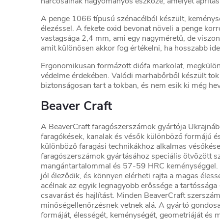
harcosainak hagyományos eszköze, amelyet aprításr
A penge 1066 típusú szénacélból készült, kemény
élezéssel. A fekete oxid bevonat növeli a penge kor
vastagsága 2,4 mm, ami egy nagyméretű, de viszony
amit különösen akkor fog értékelni, ha hosszabb id
Ergonomikusan formázott diófa markolat, megkülönb
védelme érdekében. Valódi marhabőrből készült tok 
biztonságosan tart a tokban, és nem esik ki még h
Beaver Craft
A BeaverCraft faragószerszámok gyártója Ukrajnáb
faragókések, kanalak és vésők különböző formájú é
különböző faragási technikákhoz alkalmas vésőkése
faragószerszámok gyártásához speciális ötvözött sz
mangántartalommal és 57-59 HRC keménységgel. E
jól éleződik, és könnyen elérheti rajta a magas éles
acélnak az egyik legnagyobb erőssége a tartóssága - 
csavarást és hajlítást. Minden BeaverCraft szerszá
minőségellenőrzésnek vetnek alá. A gyártó gondosa
formáját, élességét, keménységét, geometriáját és 