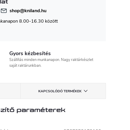
lat
shop
@
kniland.hu
nkanapon 8.00-16.30 között
Gyors kézbesítés
Szállítás minden munkanapon. Nagy raktárkészlet
saját raktárunkban.
KAPCSOLÓDÓ TERMÉKEK
zítő paraméterek