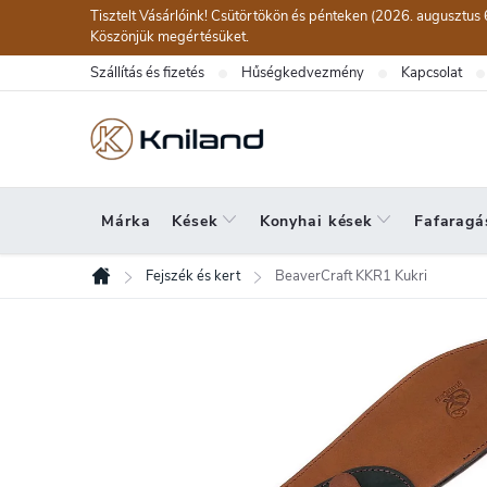
Ugrás
Tisztelt Vásárlóink! Csütörtökön és pénteken (2026. augusztus 
a
Köszönjük megértésüket.
fő
Szállítás és fizetés
Hűségkedvezmény
Kapcsolat
tartalomhoz
Márka
Kések
Konyhai kések
Fafaragá
Fejszék és kert
BeaverCraft KKR1 Kukri
Kezdőlap