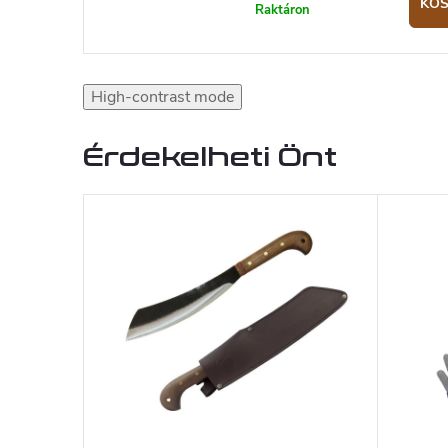
KO
Raktáron
High-contrast mode
Érdekelheti Önt