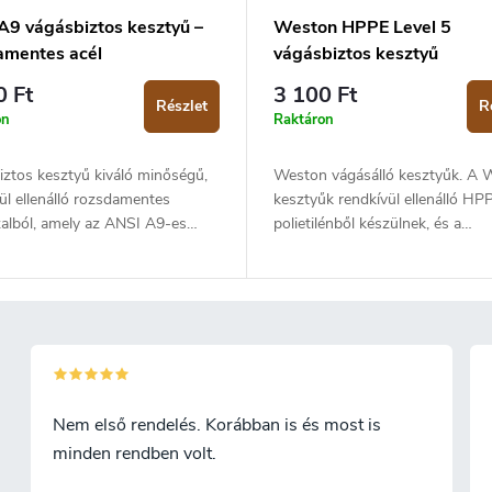
A9 vágásbiztos kesztyű –
Weston HPPE Level 5
amentes acél
vágásbiztos kesztyű
0 Ft
3 100 Ft
Részlet
R
on
Raktáron
ztos kesztyű kiváló minőségű,
Weston vágásálló kesztyűk. A 
ül ellenálló rozsdamentes
kesztyűk rendkívül ellenálló HP
zalból, amely az ANSI A9-es
polietilénből készülnek, és a
lósági szabványnak felel meg –
vágásállóság 5-ös szintjének me
gmagasabb szint. A kesztyű
szabványnak felelnek meg. A ke
 rugalmas, így hosszabb viselet
rugalmasak és légáteresztőek. E
is kényelmes marad. A csomag
méretek: S (7-es méret), M (8-as
az egy fehér pamut aláöltő
es) és XL (10-es).
űt is a még komfortosabb
at érdekében. Méretválaszték:S
éret), M (8-as méret), L (9-es
Nem első rendelés. Korábban is és most is
 XL (10-es méret).
minden rendben volt.