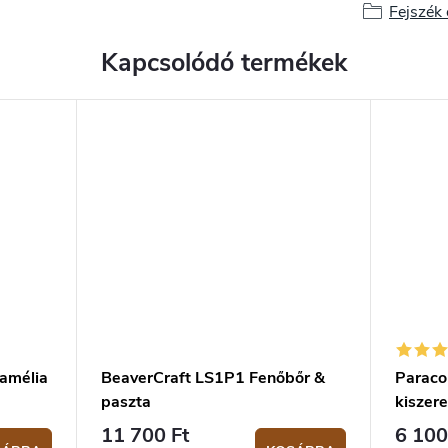
Fejszék 
Kapcsolódó termékek
amélia
BeaverCraft LS1P1 Fenőbőr &
Paraco
paszta
kiszere
11 700 Ft
6 100