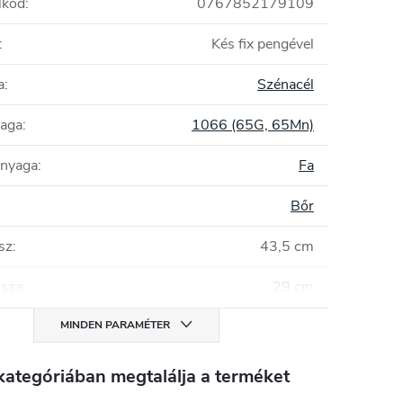
lkód
:
0767852179109
:
Kés fix pengével
a
:
Szénacél
yaga
:
1066 (65G, 65Mn)
anyaga
:
Fa
Bőr
sz
:
43,5 cm
ssza
:
29 cm
MINDEN PARAMÉTER
kategóriában megtalálja a terméket