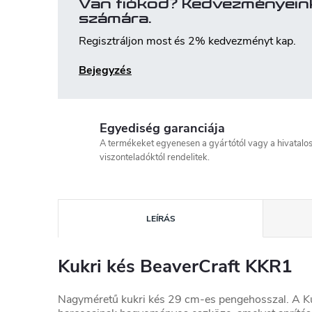
Van fiókod? Kedvezményein
számára.
Regisztráljon most és 2% kedvezményt kap.
Bejegyzés
Egyediség garanciája
A termékeket egyenesen a gyártótól vagy a hivatalo
viszonteladóktól rendelitek.
LEÍRÁS
Kukri kés BeaverCraft KKR1
Nagyméretű kukri kés 29 cm-es pengehosszal. A Kuk