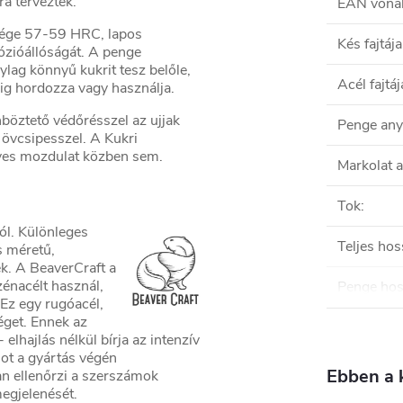
a terveztek.
EAN vona
sége 57-59 HRC, lapos
Kés fajtája
rózióállóságát. A penge
lag könnyű kukrit tesz belőle,
Acél fajtáj
eig hordozza vagy használja.
öztető védőrésszel az ujjak
Penge an
övcsipesszel. A Kukri
eves mozdulat közben sem.
Markolat 
Tok
:
ól. Különleges
Teljes hos
s méretű,
k. A BeaverCraft a
énacélt használ,
Penge ho
z egy rugóacél,
séget. Ennek az
elhajlás nélkül bírja az intenzív
mot a gyártás végén
Ebben a 
n ellenőrzi a szerszámok
megjelenését.