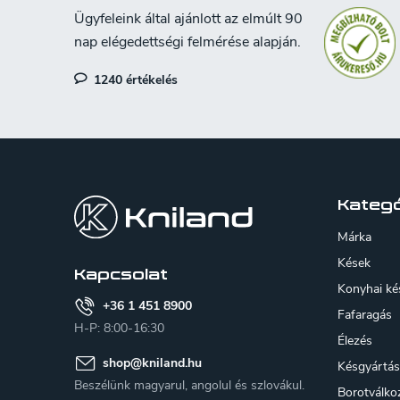
1240 értékelés
L
á
b
Kategó
l
Márka
é
Kések
Kapcsolat
Konyhai ké
c
+36 1 451 8900
Fafaragás
H-P: 8:00-16:30
Élezés
shop
@
kniland.hu
Késgyártás
Beszélünk magyarul, angolul és szlovákul.
Borotválko