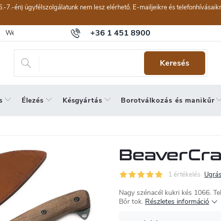
6.-7.-én) ügyfélszolgálatunk nem lesz elérhető. E-mailjeikre és telefonhívásai
+36 1 451 8900
Webáruház értékelése
Általános szerződési feltételek
Panaszkeze
Keresés
s
Élezés
Késgyártás
Borotválkozás és manikűr
BeaverCraf
1 értékelés
Ugrás
Nagy szénacél kukri kés 1066. Te
Bőr tok.
Részletes információ